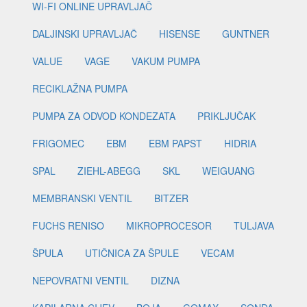
WI-FI ONLINE UPRAVLJAČ
DALJINSKI UPRAVLJAČ
HISENSE
GUNTNER
VALUE
VAGE
VAKUM PUMPA
RECIKLAŽNA PUMPA
PUMPA ZA ODVOD KONDEZATA
PRIKLJUČAK
FRIGOMEC
EBM
EBM PAPST
HIDRIA
SPAL
ZIEHL-ABEGG
SKL
WEIGUANG
MEMBRANSKI VENTIL
BITZER
FUCHS RENISO
MIKROPROCESOR
TULJAVA
ŠPULA
UTIČNICA ZA ŠPULE
VECAM
NEPOVRATNI VENTIL
DIZNA