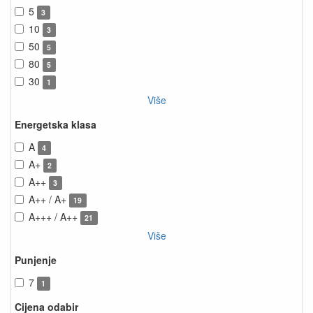
5
3
10
3
50
5
80
5
30
1
Više
Energetska klasa
A
4
A+
2
A++
3
A++ / A+
19
A+++ / A++
21
Više
Punjenje
7
1
Cijena odabir