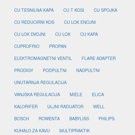
CU TESNILNA KAPA
CU T KOSI
CU SPOJKA
CU REDUCIRNI KOS
CU LOK ENOJNI
CU LOK DVOJNI
CU LOK
CU KAPA
CUPROFRIO
PROPAN
ELEKTROMAGNETNI VENTIL
FLARE ADAPTER
PRODIGY
PODPULTNI
NADPULTNI
UNUTARNJA REGULACIJA
VANJSKA REGULACIJA
MIELE
ELICA
KALORIFER
ULJNI RADIJATOR
WELL
BOSCH
ROWENTA
BABYLISS
PHILIPS
KUHALO ZA KAVU
MULTIPRAKTIK