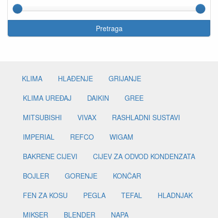
Pretraga
KLIMA
HLAĐENJE
GRIJANJE
KLIMA UREĐAJ
DAIKIN
GREE
MITSUBISHI
VIVAX
RASHLADNI SUSTAVI
IMPERIAL
REFCO
WIGAM
BAKRENE CIJEVI
CIJEV ZA ODVOD KONDENZATA
BOJLER
GORENJE
KONČAR
FEN ZA KOSU
PEGLA
TEFAL
HLADNJAK
MIKSER
BLENDER
NAPA