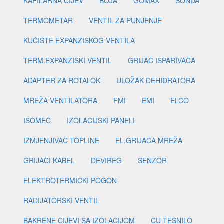
KAPILARNA CIJEV
BOJA
GOMAX
SONDA
TERMOMETAR
VENTIL ZA PUNJENJE
KUĆIŠTE EXPANZISKOG VENTILA
TERM.EXPANZISKI VENTIL
GRIJAČ ISPARIVAČA
ADAPTER ZA ROTALOK
ULOŽAK DEHIDRATORA
MREŽA VENTILATORA
FMI
EMI
ELCO
ISOMEC
IZOLACIJSKI PANELI
IZMJENJIVAČ TOPLINE
EL.GRIJAČA MREŽA
GRIJAČI KABEL
DEVIREG
SENZOR
ELEKTROTERMIČKI POGON
RADIJATORSKI VENTIL
BAKRENE CIJEVI SA IZOLACIJOM
CU TESNILO