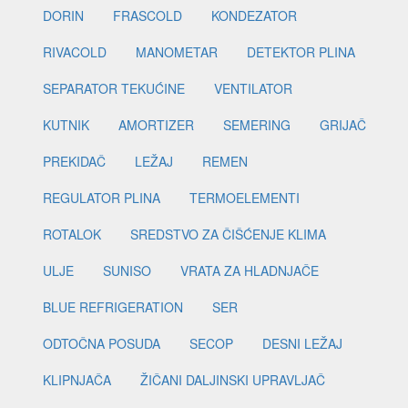
DORIN
FRASCOLD
KONDEZATOR
RIVACOLD
MANOMETAR
DETEKTOR PLINA
SEPARATOR TEKUĆINE
VENTILATOR
KUTNIK
AMORTIZER
SEMERING
GRIJAČ
PREKIDAČ
LEŽAJ
REMEN
REGULATOR PLINA
TERMOELEMENTI
ROTALOK
SREDSTVO ZA ČIŠĆENJE KLIMA
ULJE
SUNISO
VRATA ZA HLADNJAČE
BLUE REFRIGERATION
SER
ODTOČNA POSUDA
SECOP
DESNI LEŽAJ
KLIPNJAČA
ŽIČANI DALJINSKI UPRAVLJAČ