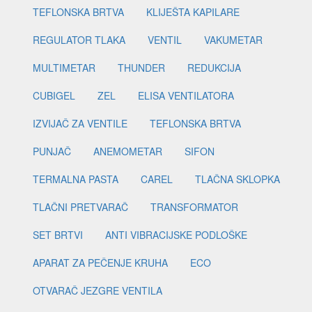
TEFLONSKA BRTVA
KLIJEŠTA KAPILARE
REGULATOR TLAKA
VENTIL
VAKUMETAR
MULTIMETAR
THUNDER
REDUKCIJA
CUBIGEL
ZEL
ELISA VENTILATORA
IZVIJAČ ZA VENTILE
TEFLONSKA BRTVA
PUNJAČ
ANEMOMETAR
SIFON
TERMALNA PASTA
CAREL
TLAČNA SKLOPKA
TLAČNI PRETVARAČ
TRANSFORMATOR
SET BRTVI
ANTI VIBRACIJSKE PODLOŠKE
APARAT ZA PEČENJE KRUHA
ECO
OTVARAČ JEZGRE VENTILA