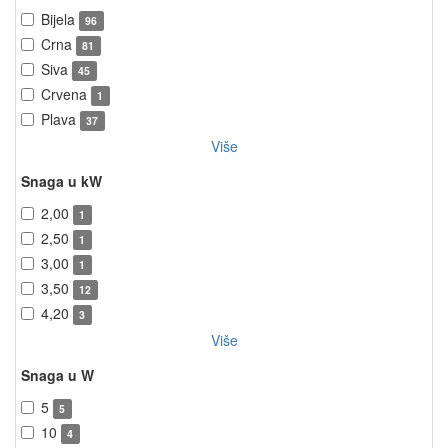
Bijela
96
Crna
81
Siva
45
Crvena
1
Plava
37
Više
Snaga u kW
2,00
1
2,50
1
3,00
1
3,50
12
4,20
3
Više
Snaga u W
5
5
10
4