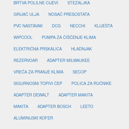
BRTVA POLILNE CIJEVI
STEZALJKA
GRIJAČ ULJA
NOSAČ PRESOSTATA
PVC NASTAVAK
DCG
NECCHI
KLIJEŠTA
WIPCOOL
PUMPA ZA ČIŠĆENJE KLIMA
ELEKTRIČNA PRSKALICA
HLADNJAK
REZERVOAR
ADAPTER MILWAUKEE
VREĆA ZA PRANJE KLIMA
SECOP
SIGURNOSNI TOPIVI ČEP
POLICA ZA RUČNIKE
ADAPTER DEWALT
ADAPTER MAKITA
MAKITA
ADAPTER BOSCH
LEETO
ALUMINIJSKI KOFER