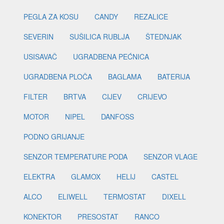
PEGLA ZA KOSU
CANDY
REZALICE
SEVERIN
SUŠILICA RUBLJA
ŠTEDNJAK
USISAVAČ
UGRADBENA PEĆNICA
UGRADBENA PLOČA
BAGLAMA
BATERIJA
FILTER
BRTVA
CIJEV
CRIJEVO
MOTOR
NIPEL
DANFOSS
PODNO GRIJANJE
SENZOR TEMPERATURE PODA
SENZOR VLAGE
ELEKTRA
GLAMOX
HELIJ
CASTEL
ALCO
ELIWELL
TERMOSTAT
DIXELL
KONEKTOR
PRESOSTAT
RANCO