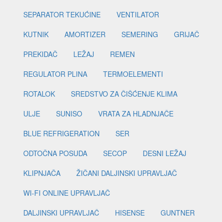
SEPARATOR TEKUĆINE
VENTILATOR
KUTNIK
AMORTIZER
SEMERING
GRIJAČ
PREKIDAČ
LEŽAJ
REMEN
REGULATOR PLINA
TERMOELEMENTI
ROTALOK
SREDSTVO ZA ČIŠĆENJE KLIMA
ULJE
SUNISO
VRATA ZA HLADNJAČE
BLUE REFRIGERATION
SER
ODTOČNA POSUDA
SECOP
DESNI LEŽAJ
KLIPNJAČA
ŽIČANI DALJINSKI UPRAVLJAČ
WI-FI ONLINE UPRAVLJAČ
DALJINSKI UPRAVLJAČ
HISENSE
GUNTNER