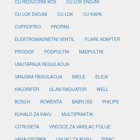
CU REDUCIRNI KOS
CU LOK ENOJNI
CU LOK DVOJNI
CU LOK
CU KAPA
CUPROFRIO
PROPAN
ELEKTROMAGNETNI VENTIL
FLARE ADAPTER
PRODIGY
PODPULTNI
NADPULTNI
UNUTARNJA REGULACIJA
VANJSKA REGULACIJA
MIELE
ELICA
KALORIFER
ULJNI RADIJATOR
WELL
BOSCH
ROWENTA
BABYLISS
PHILIPS
KUHALO ZA KAVU
MULTIPRAKTIK
CITRUSETA
VREĆICE ZA VARILAC FOLIJE
VAGA OSOBNA
UVIJAČ ZA KOSU
ŠIŠAČ