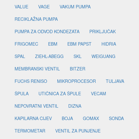
VALUE
VAGE
VAKUM PUMPA
RECIKLAŽNA PUMPA
PUMPA ZA ODVOD KONDEZATA
PRIKLJUČAK
FRIGOMEC
EBM
EBM PAPST
HIDRIA
SPAL
ZIEHL-ABEGG
SKL
WEIGUANG
MEMBRANSKI VENTIL
BITZER
FUCHS RENISO
MIKROPROCESOR
TULJAVA
ŠPULA
UTIČNICA ZA ŠPULE
VECAM
NEPOVRATNI VENTIL
DIZNA
KAPILARNA CIJEV
BOJA
GOMAX
SONDA
TERMOMETAR
VENTIL ZA PUNJENJE