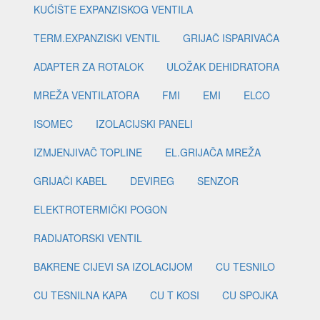
KUĆIŠTE EXPANZISKOG VENTILA
TERM.EXPANZISKI VENTIL
GRIJAČ ISPARIVAČA
ADAPTER ZA ROTALOK
ULOŽAK DEHIDRATORA
MREŽA VENTILATORA
FMI
EMI
ELCO
ISOMEC
IZOLACIJSKI PANELI
IZMJENJIVAČ TOPLINE
EL.GRIJAČA MREŽA
GRIJAČI KABEL
DEVIREG
SENZOR
ELEKTROTERMIČKI POGON
RADIJATORSKI VENTIL
BAKRENE CIJEVI SA IZOLACIJOM
CU TESNILO
CU TESNILNA KAPA
CU T KOSI
CU SPOJKA