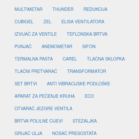
MULTIMETAR
THUNDER
REDUKCIJA
CUBIGEL
ZEL
ELISA VENTILATORA
IZVIJAČ ZA VENTILE
TEFLONSKA BRTVA
PUNJAČ
ANEMOMETAR
SIFON
TERMALNA PASTA
CAREL
TLAČNA SKLOPKA
TLAČNI PRETVARAČ
TRANSFORMATOR
SET BRTVI
ANTI VIBRACIJSKE PODLOŠKE
APARAT ZA PEČENJE KRUHA
ECO
OTVARAČ JEZGRE VENTILA
BRTVA POLILNE CIJEVI
STEZALJKA
GRIJAČ ULJA
NOSAČ PRESOSTATA