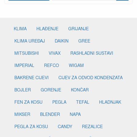
KLIMA
HLAĐENJE
GRIJANJE
KLIMA UREĐAJ
DAIKIN
GREE
MITSUBISHI
VIVAX
RASHLADNI SUSTAVI
IMPERIAL
REFCO
WIGAM
BAKRENE CIJEVI
CIJEV ZA ODVOD KONDENZATA
BOJLER
GORENJE
KONČAR
FEN ZA KOSU
PEGLA
TEFAL
HLADNJAK
MIKSER
BLENDER
NAPA
PEGLA ZA KOSU
CANDY
REZALICE