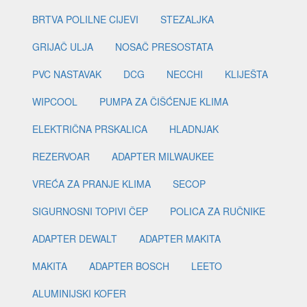
BRTVA POLILNE CIJEVI
STEZALJKA
GRIJAČ ULJA
NOSAČ PRESOSTATA
PVC NASTAVAK
DCG
NECCHI
KLIJEŠTA
WIPCOOL
PUMPA ZA ČIŠĆENJE KLIMA
ELEKTRIČNA PRSKALICA
HLADNJAK
REZERVOAR
ADAPTER MILWAUKEE
VREĆA ZA PRANJE KLIMA
SECOP
SIGURNOSNI TOPIVI ČEP
POLICA ZA RUČNIKE
ADAPTER DEWALT
ADAPTER MAKITA
MAKITA
ADAPTER BOSCH
LEETO
ALUMINIJSKI KOFER