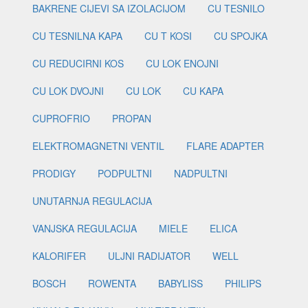
BAKRENE CIJEVI SA IZOLACIJOM
CU TESNILO
CU TESNILNA KAPA
CU T KOSI
CU SPOJKA
CU REDUCIRNI KOS
CU LOK ENOJNI
CU LOK DVOJNI
CU LOK
CU KAPA
CUPROFRIO
PROPAN
ELEKTROMAGNETNI VENTIL
FLARE ADAPTER
PRODIGY
PODPULTNI
NADPULTNI
UNUTARNJA REGULACIJA
VANJSKA REGULACIJA
MIELE
ELICA
KALORIFER
ULJNI RADIJATOR
WELL
BOSCH
ROWENTA
BABYLISS
PHILIPS