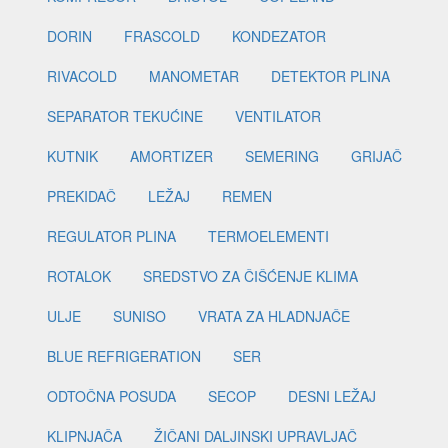
DORIN
FRASCOLD
KONDEZATOR
RIVACOLD
MANOMETAR
DETEKTOR PLINA
SEPARATOR TEKUĆINE
VENTILATOR
KUTNIK
AMORTIZER
SEMERING
GRIJAČ
PREKIDAČ
LEŽAJ
REMEN
REGULATOR PLINA
TERMOELEMENTI
ROTALOK
SREDSTVO ZA ČIŠĆENJE KLIMA
ULJE
SUNISO
VRATA ZA HLADNJAČE
BLUE REFRIGERATION
SER
ODTOČNA POSUDA
SECOP
DESNI LEŽAJ
KLIPNJAČA
ŽIČANI DALJINSKI UPRAVLJAČ