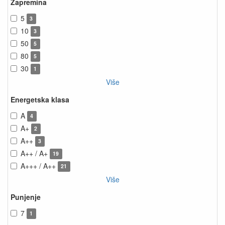
Zapremina
5
3
10
3
50
5
80
5
30
1
Više
Energetska klasa
A
4
A+
2
A++
3
A++ / A+
19
A+++ / A++
21
Više
Punjenje
7
1