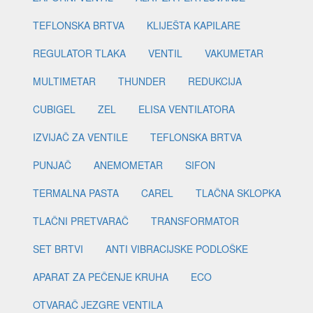
TEFLONSKA BRTVA
KLIJEŠTA KAPILARE
REGULATOR TLAKA
VENTIL
VAKUMETAR
MULTIMETAR
THUNDER
REDUKCIJA
CUBIGEL
ZEL
ELISA VENTILATORA
IZVIJAČ ZA VENTILE
TEFLONSKA BRTVA
PUNJAČ
ANEMOMETAR
SIFON
TERMALNA PASTA
CAREL
TLAČNA SKLOPKA
TLAČNI PRETVARAČ
TRANSFORMATOR
SET BRTVI
ANTI VIBRACIJSKE PODLOŠKE
APARAT ZA PEČENJE KRUHA
ECO
OTVARAČ JEZGRE VENTILA