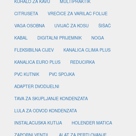
KUHALO ZA KAVU
MULTIPRAKTIK
CITRUSETA
VREĆICE ZA VARILAC FOLIJE
VAGA OSOBNA
UVIJAČ ZA KOSU
ŠIŠAČ
KABAL
DIGITALNI PRIJEMNIK
NOGA
FLEKSIBILNA CIJEV
KANALICA CLIMA PLUS
KANALICA EURO PLUS
REDUCIRKA
PVC KUTNIK
PVC SPOJKA
ADAPTER DVODIJELNI
TAVA ZA SKUPLJANJE KONDENZATA
LULA ZA ODVOD KONDENZATA
INSTALACIJSKA KUTIJA
HOLENDER MATICA
ZAPORNI VENTIL
ALAT ZA PERTLOVANJE