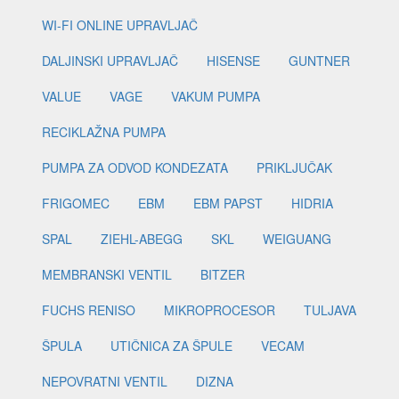
WI-FI ONLINE UPRAVLJAČ
DALJINSKI UPRAVLJAČ
HISENSE
GUNTNER
VALUE
VAGE
VAKUM PUMPA
RECIKLAŽNA PUMPA
PUMPA ZA ODVOD KONDEZATA
PRIKLJUČAK
FRIGOMEC
EBM
EBM PAPST
HIDRIA
SPAL
ZIEHL-ABEGG
SKL
WEIGUANG
MEMBRANSKI VENTIL
BITZER
FUCHS RENISO
MIKROPROCESOR
TULJAVA
ŠPULA
UTIČNICA ZA ŠPULE
VECAM
NEPOVRATNI VENTIL
DIZNA