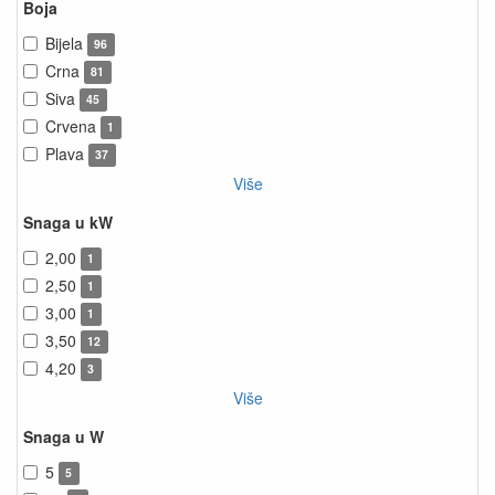
Boja
Bijela
96
Crna
81
Siva
45
Crvena
1
Plava
37
Više
Snaga u kW
2,00
1
2,50
1
3,00
1
3,50
12
4,20
3
Više
Snaga u W
5
5