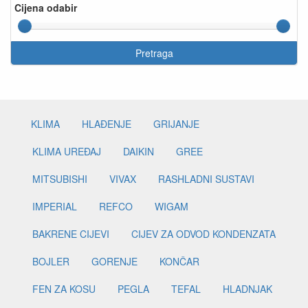
Cijena odabir
Pretraga
KLIMA
HLAĐENJE
GRIJANJE
KLIMA UREĐAJ
DAIKIN
GREE
MITSUBISHI
VIVAX
RASHLADNI SUSTAVI
IMPERIAL
REFCO
WIGAM
BAKRENE CIJEVI
CIJEV ZA ODVOD KONDENZATA
BOJLER
GORENJE
KONČAR
FEN ZA KOSU
PEGLA
TEFAL
HLADNJAK