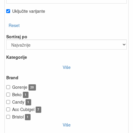
Uključite varijante
Reset
Sortiraj po
Kategorije
Više
Brand
Gorenje
20
Beko
1
Candy
1
Acc Cubigel
7
Bristol
1
Više