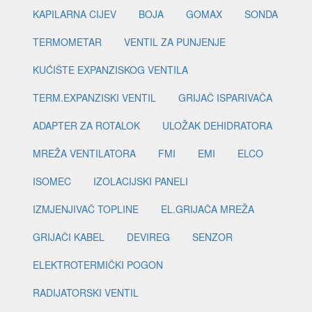
KAPILARNA CIJEV
BOJA
GOMAX
SONDA
TERMOMETAR
VENTIL ZA PUNJENJE
KUĆIŠTE EXPANZISKOG VENTILA
TERM.EXPANZISKI VENTIL
GRIJAČ ISPARIVAČA
ADAPTER ZA ROTALOK
ULOŽAK DEHIDRATORA
MREŽA VENTILATORA
FMI
EMI
ELCO
ISOMEC
IZOLACIJSKI PANELI
IZMJENJIVAČ TOPLINE
EL.GRIJAČA MREŽA
GRIJAČI KABEL
DEVIREG
SENZOR
ELEKTROTERMIČKI POGON
RADIJATORSKI VENTIL