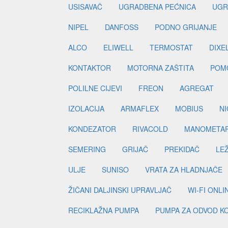
USISAVAČ
UGRADBENA PEĆNICA
UGR
NIPEL
DANFOSS
PODNO GRIJANJE
ALCO
ELIWELL
TERMOSTAT
DIXE
KONTAKTOR
MOTORNA ZAŠTITA
POM
POLILNE CIJEVI
FREON
AGREGAT
IZOLACIJA
ARMAFLEX
MOBIUS
N
KONDEZATOR
RIVACOLD
MANOMETA
SEMERING
GRIJAČ
PREKIDAČ
LE
ULJE
SUNISO
VRATA ZA HLADNJAČE
ŽIČANI DALJINSKI UPRAVLJAČ
WI-FI ONL
RECIKLAŽNA PUMPA
PUMPA ZA ODVOD K