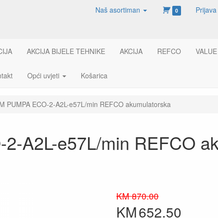
Naš asortiman
Prijava
0
CIJA
AKCIJA BIJELE TEHNIKE
AKCIJA
REFCO
VALUE
takt
Opći uvjeti
Košarica
M PUMPA ECO-2-A2L-e57L/min REFCO akumulatorska
-A2L-e57L/min REFCO aku
KM 870.00
KM
652.50