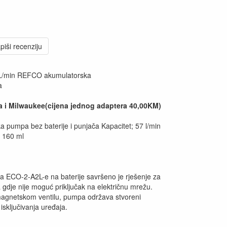
piši recenziju
/min REFCO akumulatorska
a
a i Milwaukee(cijena jednog adaptera 40,00KM)
 pumpa bez baterije i punjača Kapacitet; 57 l/min
: 160 ml
ECO-2-A2L-e na baterije savršeno je rješenje za
gdje nije moguć priključak na električnu mrežu.
magnetskom ventilu, pumpa održava stvoreni
isključivanja uređaja.