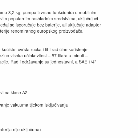
 samo 3,2 kg, pumpa izvrsno funkcionira u mobilnim
vim popularnim rashladnim sredstvima, uključujući
đaj se isporučuje bez baterije, ali uključuje adapter
aterije renomiranog europskog proizvođača
kućište, čvrsta ručka i tihi rad čine korištenje
na visoka učinkovitost – 57 litara u minuti –
cije. Rad i održavanje su jednostavni, a SAE 1/4"
tvima klase A2L
vanje vakuuma tijekom isključivanja
terija nije uključena)