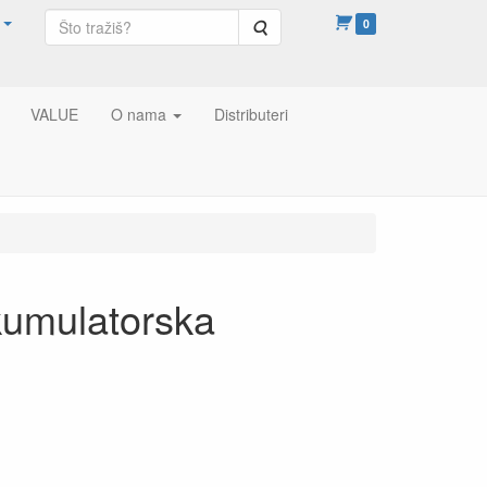
Pretraga
0
VALUE
O nama
Distributeri
mulatorska