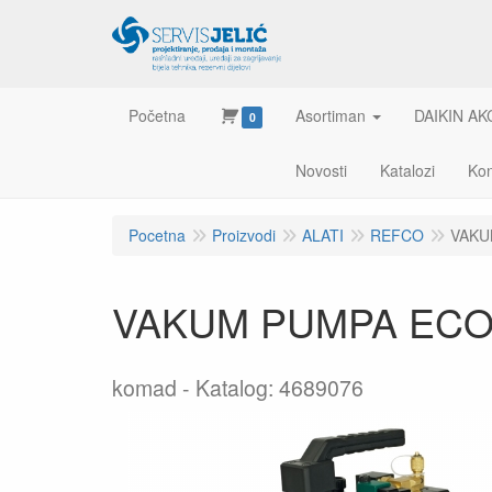
Početna
Asortiman
DAIKIN AK
0
Novosti
Katalozi
Kon
Pocetna
Proizvodi
ALATI
REFCO
VAKU
VAKUM PUMPA ECO-2
komad
Katalog: 4689076