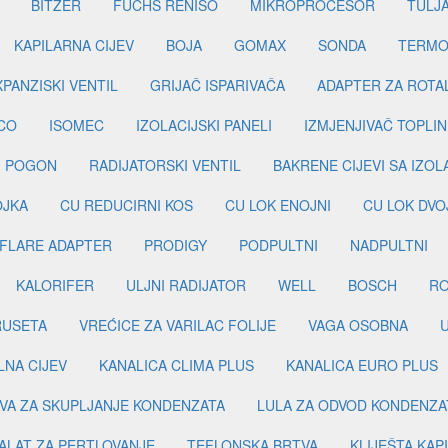
BITZER
FUCHS RENISO
MIKROPROCESOR
TULJ
KAPILARNA CIJEV
BOJA
GOMAX
SONDA
TERMO
PANZISKI VENTIL
GRIJAČ ISPARIVAČA
ADAPTER ZA ROTA
CO
ISOMEC
IZOLACIJSKI PANELI
IZMJENJIVAČ TOPLIN
I POGON
RADIJATORSKI VENTIL
BAKRENE CIJEVI SA IZO
OJKA
CU REDUCIRNI KOS
CU LOK ENOJNI
CU LOK DVO
FLARE ADAPTER
PRODIGY
PODPULTNI
NADPULTNI
KALORIFER
ULJNI RADIJATOR
WELL
BOSCH
R
RUSETA
VREĆICE ZA VARILAC FOLIJE
VAGA OSOBNA
LNA CIJEV
KANALICA CLIMA PLUS
KANALICA EURO PLUS
VA ZA SKUPLJANJE KONDENZATA
LULA ZA ODVOD KONDENZA
ALAT ZA PERTLOVANJE
TEFLONSKA BRTVA
KLIJEŠTA KAP