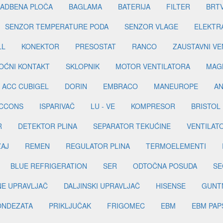
ADBENA PLOČA
BAGLAMA
BATERIJA
FILTER
BRT
SENZOR TEMPERATURE PODA
SENZOR VLAGE
ELEKTR
LL
KONEKTOR
PRESOSTAT
RANCO
ZAUSTAVNI VE
OĆNI KONTAKT
SKLOPNIK
MOTOR VENTILATORA
MAGN
ACC CUBIGEL
DORIN
EMBRACO
MANEUROPE
AN
ICCONS
ISPARIVAČ
LU - VE
KOMPRESOR
BRISTOL
R
DETEKTOR PLINA
SEPARATOR TEKUĆINE
VENTILAT
ŽAJ
REMEN
REGULATOR PLINA
TERMOELEMENTI
BLUE REFRIGERATION
SER
ODTOČNA POSUDA
SE
INE UPRAVLJAČ
DALJINSKI UPRAVLJAČ
HISENSE
GUNT
ONDEZATA
PRIKLJUČAK
FRIGOMEC
EBM
EBM PAP