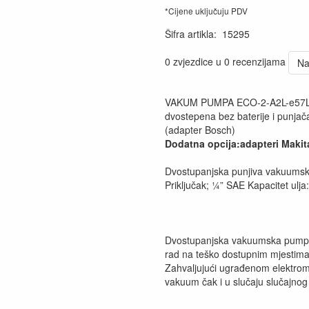
*Cijene uključuju PDV
Šifra artikla
:
15295
0 zvjezdice u 0 recenzijama
Na
VAKUM PUMPA ECO-2-A2L-e57L
dvostepena bez baterije i punjač
(adapter Bosch)
Dodatna opcija:adapteri Makit
Dvostupanjska punjiva vakuumska
Priključak; ¼” SAE Kapacitet ulja
Dvostupanjska vakuumska pumpa 
rad na teško dostupnim mjestima 
Zahvaljujući ugrađenom elektro
vakuum čak i u slučaju slučajnog 