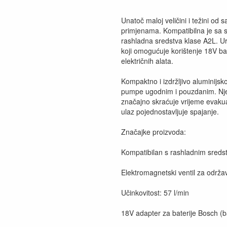
Unatoč maloj veličini i težini od
primjenama. Kompatibilna je sa s
rashladna sredstva klase A2L. Ure
koji omogućuje korištenje 18V b
električnih alata.
Kompaktno i izdržljivo aluminijsko 
pumpe ugodnim i pouzdanim. Njezi
značajno skraćuje vrijeme evakua
ulaz pojednostavljuje spajanje.
Značajke proizvoda:
Kompatibilan s rashladnim sreds
Elektromagnetski ventil za održa
Učinkovitost: 57 l/min
18V adapter za baterije Bosch (ba