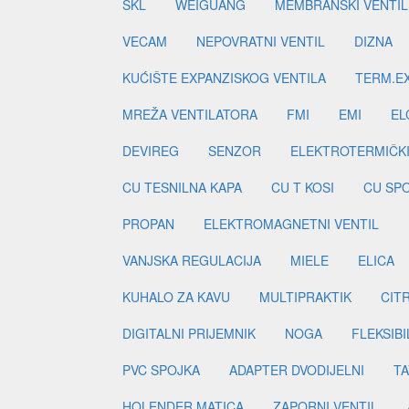
SKL
WEIGUANG
MEMBRANSKI VENTIL
VECAM
NEPOVRATNI VENTIL
DIZNA
KUĆIŠTE EXPANZISKOG VENTILA
TERM.EX
MREŽA VENTILATORA
FMI
EMI
EL
DEVIREG
SENZOR
ELEKTROTERMIČK
CU TESNILNA KAPA
CU T KOSI
CU SP
PROPAN
ELEKTROMAGNETNI VENTIL
VANJSKA REGULACIJA
MIELE
ELICA
KUHALO ZA KAVU
MULTIPRAKTIK
CIT
DIGITALNI PRIJEMNIK
NOGA
FLEKSIBI
PVC SPOJKA
ADAPTER DVODIJELNI
TA
HOLENDER MATICA
ZAPORNI VENTIL