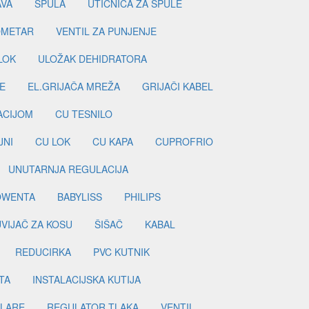
AVA
ŠPULA
UTIČNICA ZA ŠPULE
METAR
VENTIL ZA PUNJENJE
LOK
ULOŽAK DEHIDRATORA
E
EL.GRIJAČA MREŽA
GRIJAČI KABEL
LACIJOM
CU TESNILO
JNI
CU LOK
CU KAPA
CUPROFRIO
UNUTARNJA REGULACIJA
OWENTA
BABYLISS
PHILIPS
UVIJAČ ZA KOSU
ŠIŠAČ
KABAL
REDUCIRKA
PVC KUTNIK
TA
INSTALACIJSKA KUTIJA
ILARE
REGULATOR TLAKA
VENTIL