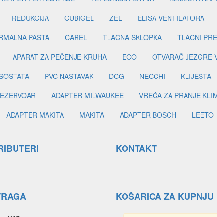
REDUKCIJA
CUBIGEL
ZEL
ELISA VENTILATORA
RMALNA PASTA
CAREL
TLAČNA SKLOPKA
TLAČNI PR
APARAT ZA PEČENJE KRUHA
ECO
OTVARAČ JEZGRE 
SOSTATA
PVC NASTAVAK
DCG
NECCHI
KLIJEŠTA
EZERVOAR
ADAPTER MILWAUKEE
VREĆA ZA PRANJE KLI
ADAPTER MAKITA
MAKITA
ADAPTER BOSCH
LEETO
RIBUTERI
KONTAKT
TRAGA
KOŠARICA ZA KUPNJU