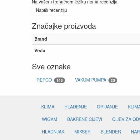
Na vašem trenutnom jeziku nema recenzija
Napiši recenziju
Značajke proizvoda
Brand
Vrsta
Sve oznake
REFCO
VAKUM PUMPA
145
30
KLIMA
HLAĐENJE
GRIJANJE
KLIM
WIGAM
BAKRENE CIJEVI
CIJEV ZA O
HLADNJAK
MIKSER
BLENDER
NAP