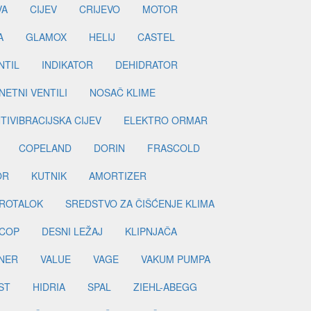
VA
CIJEV
CRIJEVO
MOTOR
A
GLAMOX
HELIJ
CASTEL
NTIL
INDIKATOR
DEHIDRATOR
ETNI VENTILI
NOSAČ KLIME
TIVIBRACIJSKA CIJEV
ELEKTRO ORMAR
COPELAND
DORIN
FRASCOLD
OR
KUTNIK
AMORTIZER
ROTALOK
SREDSTVO ZA ČIŠĆENJE KLIMA
COP
DESNI LEŽAJ
KLIPNJAČA
NER
VALUE
VAGE
VAKUM PUMPA
ST
HIDRIA
SPAL
ZIEHL-ABEGG