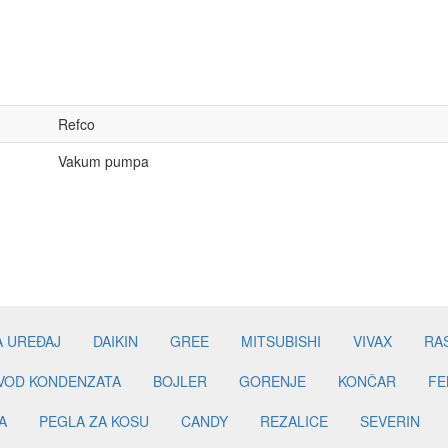
Refco
Vakum pumpa
A UREĐAJ
DAIKIN
GREE
MITSUBISHI
VIVAX
RA
DVOD KONDENZATA
BOJLER
GORENJE
KONČAR
FE
A
PEGLA ZA KOSU
CANDY
REZALICE
SEVERIN