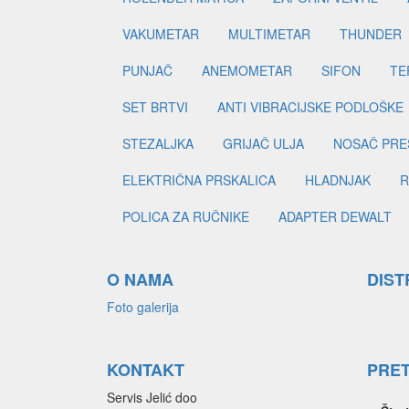
VAKUMETAR
MULTIMETAR
THUNDER
PUNJAČ
ANEMOMETAR
SIFON
TE
SET BRTVI
ANTI VIBRACIJSKE PODLOŠKE
STEZALJKA
GRIJAČ ULJA
NOSAČ PRE
ELEKTRIČNA PRSKALICA
HLADNJAK
R
POLICA ZA RUČNIKE
ADAPTER DEWALT
O NAMA
DIST
Foto galerija
KONTAKT
PRE
Servis Jelić doo