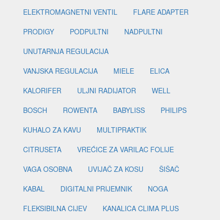
ELEKTROMAGNETNI VENTIL
FLARE ADAPTER
PRODIGY
PODPULTNI
NADPULTNI
UNUTARNJA REGULACIJA
VANJSKA REGULACIJA
MIELE
ELICA
KALORIFER
ULJNI RADIJATOR
WELL
BOSCH
ROWENTA
BABYLISS
PHILIPS
KUHALO ZA KAVU
MULTIPRAKTIK
CITRUSETA
VREĆICE ZA VARILAC FOLIJE
VAGA OSOBNA
UVIJAČ ZA KOSU
ŠIŠAČ
KABAL
DIGITALNI PRIJEMNIK
NOGA
FLEKSIBILNA CIJEV
KANALICA CLIMA PLUS