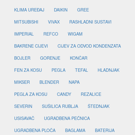
KLIMA UREĐAJ
DAIKIN
GREE
MITSUBISHI
VIVAX
RASHLADNI SUSTAVI
IMPERIAL
REFCO
WIGAM
BAKRENE CIJEVI
CIJEV ZA ODVOD KONDENZATA
BOJLER
GORENJE
KONČAR
FEN ZA KOSU
PEGLA
TEFAL
HLADNJAK
MIKSER
BLENDER
NAPA
PEGLA ZA KOSU
CANDY
REZALICE
SEVERIN
SUŠILICA RUBLJA
ŠTEDNJAK
USISAVAČ
UGRADBENA PEĆNICA
UGRADBENA PLOČA
BAGLAMA
BATERIJA