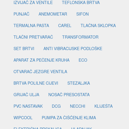
IZVIJAČ ZA VENTILE
TEFLONSKA BRTVA
PUNJAČ
ANEMOMETAR
SIFON
TERMALNA PASTA
CAREL
TLAČNA SKLOPKA
TLAČNI PRETVARAČ
TRANSFORMATOR
SET BRTVI
ANTI VIBRACIJSKE PODLOŠKE
APARAT ZA PEČENJE KRUHA
ECO
OTVARAČ JEZGRE VENTILA
BRTVA POLILNE CIJEVI
STEZALJKA
GRIJAČ ULJA
NOSAČ PRESOSTATA
PVC NASTAVAK
DCG
NECCHI
KLIJEŠTA
WIPCOOL
PUMPA ZA ČIŠĆENJE KLIMA