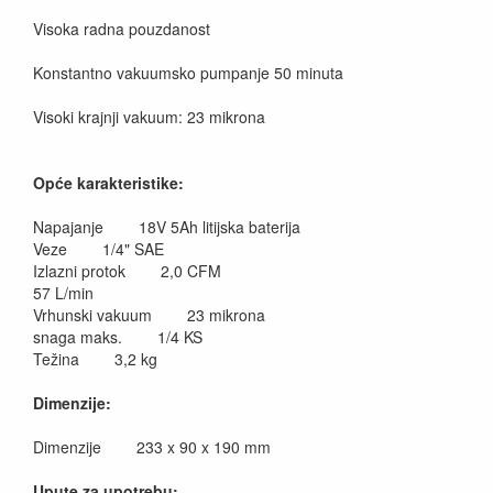
Visoka radna pouzdanost
Konstantno vakuumsko pumpanje 50 minuta
Visoki krajnji vakuum: 23 mikrona
Opće karakteristike:
Napajanje 18V 5Ah litijska baterija
Veze 1/4" SAE
Izlazni protok 2,0 CFM
57 L/min
Vrhunski vakuum 23 mikrona
snaga maks. 1/4 KS
Težina 3,2 kg
Dimenzije:
Dimenzije 233 x 90 x 190 mm
Upute za upotrebu: