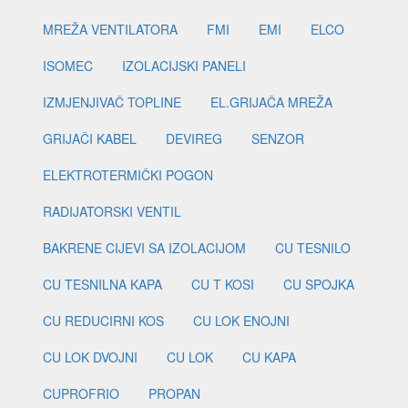
MREŽA VENTILATORA
FMI
EMI
ELCO
ISOMEC
IZOLACIJSKI PANELI
IZMJENJIVAČ TOPLINE
EL.GRIJAČA MREŽA
GRIJAČI KABEL
DEVIREG
SENZOR
ELEKTROTERMIČKI POGON
RADIJATORSKI VENTIL
BAKRENE CIJEVI SA IZOLACIJOM
CU TESNILO
CU TESNILNA KAPA
CU T KOSI
CU SPOJKA
CU REDUCIRNI KOS
CU LOK ENOJNI
CU LOK DVOJNI
CU LOK
CU KAPA
CUPROFRIO
PROPAN