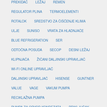
PREKIDAČ
LEŽAJ
REMEN
REGULATOR PLINA
TERMOELEMENTI
ROTALOK
SREDSTVO ZA ČIŠĆENJE KLIMA
ULJE
SUNISO
VRATA ZA HLADNJAČE
BLUE REFRIGERATION
SER
ODTOČNA POSUDA
SECOP
DESNI LEŽAJ
KLIPNJAČA
ŽIČANI DALJINSKI UPRAVLJAČ
WI-FI ONLINE UPRAVLJAČ
DALJINSKI UPRAVLJAČ
HISENSE
GUNTNER
VALUE
VAGE
VAKUM PUMPA
RECIKLAŽNA PUMPA