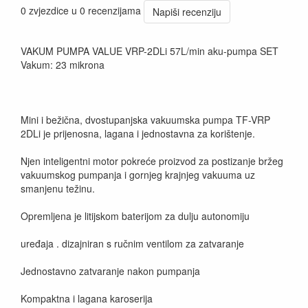
0 zvjezdice u 0 recenzijama
Napiši recenziju
VAKUM PUMPA VALUE VRP-2DLi 57L/min aku-pumpa SET
Vakum: 23 mikrona
Mini i bežična, dvostupanjska vakuumska pumpa TF-VRP
2DLi je prijenosna, lagana i jednostavna za korištenje.
Njen inteligentni motor pokreće proizvod za postizanje bržeg
vakuumskog pumpanja i gornjeg krajnjeg vakuuma uz
smanjenu težinu.
Opremljena je litijskom baterijom za dulju autonomiju
uređaja . dizajniran s ručnim ventilom za zatvaranje
Jednostavno zatvaranje nakon pumpanja
Kompaktna i lagana karoserija