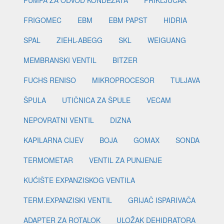
PUMPA ZA ODVOD KONDEZATA
PRIKLJUČAK
FRIGOMEC
EBM
EBM PAPST
HIDRIA
SPAL
ZIEHL-ABEGG
SKL
WEIGUANG
MEMBRANSKI VENTIL
BITZER
FUCHS RENISO
MIKROPROCESOR
TULJAVA
ŠPULA
UTIČNICA ZA ŠPULE
VECAM
NEPOVRATNI VENTIL
DIZNA
KAPILARNA CIJEV
BOJA
GOMAX
SONDA
TERMOMETAR
VENTIL ZA PUNJENJE
KUĆIŠTE EXPANZISKOG VENTILA
TERM.EXPANZISKI VENTIL
GRIJAČ ISPARIVAČA
ADAPTER ZA ROTALOK
ULOŽAK DEHIDRATORA