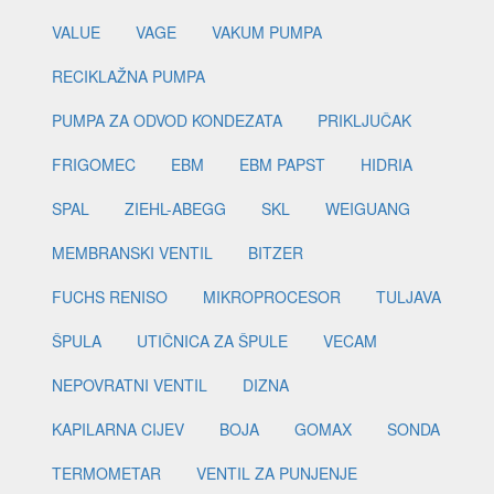
VALUE
VAGE
VAKUM PUMPA
RECIKLAŽNA PUMPA
PUMPA ZA ODVOD KONDEZATA
PRIKLJUČAK
FRIGOMEC
EBM
EBM PAPST
HIDRIA
SPAL
ZIEHL-ABEGG
SKL
WEIGUANG
MEMBRANSKI VENTIL
BITZER
FUCHS RENISO
MIKROPROCESOR
TULJAVA
ŠPULA
UTIČNICA ZA ŠPULE
VECAM
NEPOVRATNI VENTIL
DIZNA
KAPILARNA CIJEV
BOJA
GOMAX
SONDA
TERMOMETAR
VENTIL ZA PUNJENJE