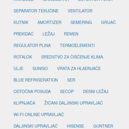
SEPARATOR TEKUĆINE
VENTILATOR
KUTNIK
AMORTIZER
SEMERING
GRIJAČ
PREKIDAČ
LEŽAJ
REMEN
REGULATOR PLINA
TERMOELEMENTI
ROTALOK
SREDSTVO ZA ČIŠĆENJE KLIMA
ULJE
SUNISO
VRATA ZA HLADNJAČE
BLUE REFRIGERATION
SER
ODTOČNA POSUDA
SECOP
DESNI LEŽAJ
KLIPNJAČA
ŽIČANI DALJINSKI UPRAVLJAČ
WI-FI ONLINE UPRAVLJAČ
DALJINSKI UPRAVLJAČ
HISENSE
GUNTNER