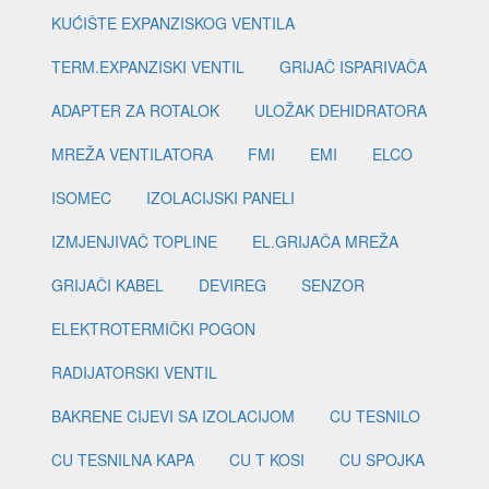
KUĆIŠTE EXPANZISKOG VENTILA
TERM.EXPANZISKI VENTIL
GRIJAČ ISPARIVAČA
ADAPTER ZA ROTALOK
ULOŽAK DEHIDRATORA
MREŽA VENTILATORA
FMI
EMI
ELCO
ISOMEC
IZOLACIJSKI PANELI
IZMJENJIVAČ TOPLINE
EL.GRIJAČA MREŽA
GRIJAČI KABEL
DEVIREG
SENZOR
ELEKTROTERMIČKI POGON
RADIJATORSKI VENTIL
BAKRENE CIJEVI SA IZOLACIJOM
CU TESNILO
CU TESNILNA KAPA
CU T KOSI
CU SPOJKA