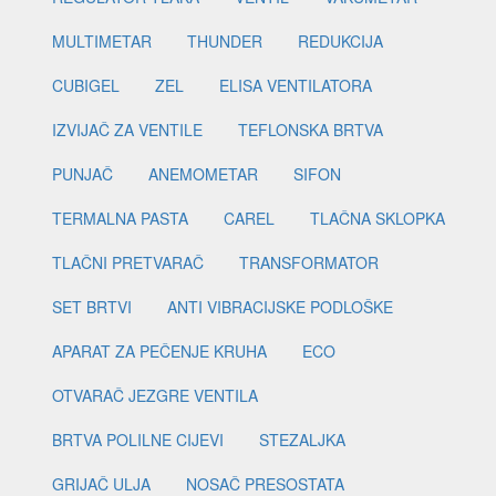
MULTIMETAR
THUNDER
REDUKCIJA
CUBIGEL
ZEL
ELISA VENTILATORA
IZVIJAČ ZA VENTILE
TEFLONSKA BRTVA
PUNJAČ
ANEMOMETAR
SIFON
TERMALNA PASTA
CAREL
TLAČNA SKLOPKA
TLAČNI PRETVARAČ
TRANSFORMATOR
SET BRTVI
ANTI VIBRACIJSKE PODLOŠKE
APARAT ZA PEČENJE KRUHA
ECO
OTVARAČ JEZGRE VENTILA
BRTVA POLILNE CIJEVI
STEZALJKA
GRIJAČ ULJA
NOSAČ PRESOSTATA