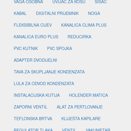
VAGA OSOBNA
UVIJAČ ZA KOSU
ŠIŠAČ
KABAL
DIGITALNI PRIJEMNIK
NOGA
FLEKSIBILNA CIJEV
KANALICA CLIMA PLUS
KANALICA EURO PLUS
REDUCIRKA
PVC KUTNIK
PVC SPOJKA
ADAPTER DVODIJELNI
TAVA ZA SKUPLJANJE KONDENZATA
LULA ZA ODVOD KONDENZATA
INSTALACIJSKA KUTIJA
HOLENDER MATICA
ZAPORNI VENTIL
ALAT ZA PERTLOVANJE
TEFLONSKA BRTVA
KLIJEŠTA KAPILARE
REGULATOR TLAKA
VENTIL
VAKUMETAR