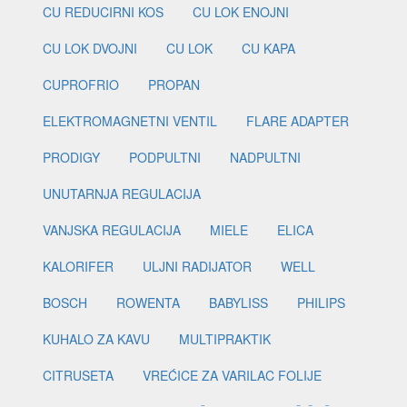
CU REDUCIRNI KOS
CU LOK ENOJNI
CU LOK DVOJNI
CU LOK
CU KAPA
CUPROFRIO
PROPAN
ELEKTROMAGNETNI VENTIL
FLARE ADAPTER
PRODIGY
PODPULTNI
NADPULTNI
UNUTARNJA REGULACIJA
VANJSKA REGULACIJA
MIELE
ELICA
KALORIFER
ULJNI RADIJATOR
WELL
BOSCH
ROWENTA
BABYLISS
PHILIPS
KUHALO ZA KAVU
MULTIPRAKTIK
CITRUSETA
VREĆICE ZA VARILAC FOLIJE