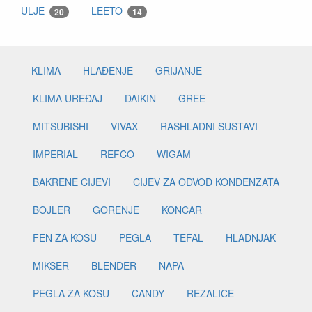
ULJE
LEETO
20
14
KLIMA
HLAĐENJE
GRIJANJE
KLIMA UREĐAJ
DAIKIN
GREE
MITSUBISHI
VIVAX
RASHLADNI SUSTAVI
IMPERIAL
REFCO
WIGAM
BAKRENE CIJEVI
CIJEV ZA ODVOD KONDENZATA
BOJLER
GORENJE
KONČAR
FEN ZA KOSU
PEGLA
TEFAL
HLADNJAK
MIKSER
BLENDER
NAPA
PEGLA ZA KOSU
CANDY
REZALICE