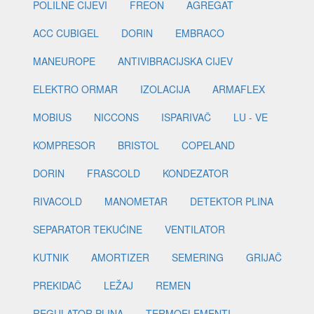
POLILNE CIJEVI
FREON
AGREGAT
ACC CUBIGEL
DORIN
EMBRACO
MANEUROPE
ANTIVIBRACIJSKA CIJEV
ELEKTRO ORMAR
IZOLACIJA
ARMAFLEX
MOBIUS
NICCONS
ISPARIVAČ
LU - VE
KOMPRESOR
BRISTOL
COPELAND
DORIN
FRASCOLD
KONDEZATOR
RIVACOLD
MANOMETAR
DETEKTOR PLINA
SEPARATOR TEKUĆINE
VENTILATOR
KUTNIK
AMORTIZER
SEMERING
GRIJAČ
PREKIDAČ
LEŽAJ
REMEN
REGULATOR PLINA
TERMOELEMENTI