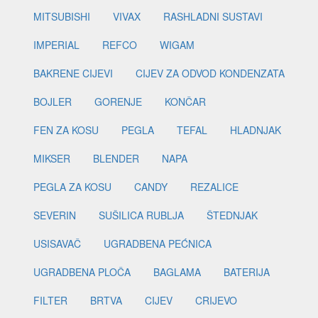
MITSUBISHI
VIVAX
RASHLADNI SUSTAVI
IMPERIAL
REFCO
WIGAM
BAKRENE CIJEVI
CIJEV ZA ODVOD KONDENZATA
BOJLER
GORENJE
KONČAR
FEN ZA KOSU
PEGLA
TEFAL
HLADNJAK
MIKSER
BLENDER
NAPA
PEGLA ZA KOSU
CANDY
REZALICE
SEVERIN
SUŠILICA RUBLJA
ŠTEDNJAK
USISAVAČ
UGRADBENA PEĆNICA
UGRADBENA PLOČA
BAGLAMA
BATERIJA
FILTER
BRTVA
CIJEV
CRIJEVO