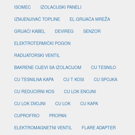
ISOMEC
IZOLACIJSKI PANELI
IZMJENJIVAČ TOPLINE
EL.GRIJAČA MREŽA
GRIJAČI KABEL
DEVIREG
SENZOR
ELEKTROTERMIČKI POGON
RADIJATORSKI VENTIL
BAKRENE CIJEVI SA IZOLACIJOM
CU TESNILO
CU TESNILNA KAPA
CU T KOSI
CU SPOJKA
CU REDUCIRNI KOS
CU LOK ENOJNI
CU LOK DVOJNI
CU LOK
CU KAPA
CUPROFRIO
PROPAN
ELEKTROMAGNETNI VENTIL
FLARE ADAPTER