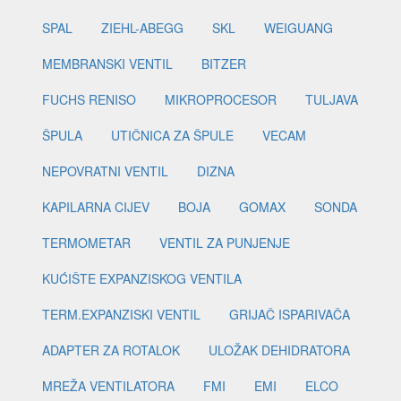
SPAL
ZIEHL-ABEGG
SKL
WEIGUANG
MEMBRANSKI VENTIL
BITZER
FUCHS RENISO
MIKROPROCESOR
TULJAVA
ŠPULA
UTIČNICA ZA ŠPULE
VECAM
NEPOVRATNI VENTIL
DIZNA
KAPILARNA CIJEV
BOJA
GOMAX
SONDA
TERMOMETAR
VENTIL ZA PUNJENJE
KUĆIŠTE EXPANZISKOG VENTILA
TERM.EXPANZISKI VENTIL
GRIJAČ ISPARIVAČA
ADAPTER ZA ROTALOK
ULOŽAK DEHIDRATORA
MREŽA VENTILATORA
FMI
EMI
ELCO