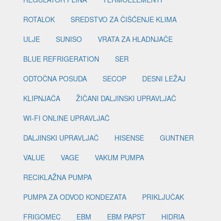
ROTALOK
SREDSTVO ZA ČIŠĆENJE KLIMA
ULJE
SUNISO
VRATA ZA HLADNJAČE
BLUE REFRIGERATION
SER
ODTOČNA POSUDA
SECOP
DESNI LEŽAJ
KLIPNJAČA
ŽIČANI DALJINSKI UPRAVLJAČ
WI-FI ONLINE UPRAVLJAČ
DALJINSKI UPRAVLJAČ
HISENSE
GUNTNER
VALUE
VAGE
VAKUM PUMPA
RECIKLAŽNA PUMPA
PUMPA ZA ODVOD KONDEZATA
PRIKLJUČAK
FRIGOMEC
EBM
EBM PAPST
HIDRIA