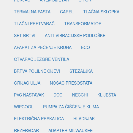
TERMALNA PASTA
CAREL
TLAČNA SKLOPKA
TLAČNI PRETVARAČ
TRANSFORMATOR
SET BRTVI
ANTI VIBRACIJSKE PODLOŠKE
APARAT ZA PEČENJE KRUHA
ECO
OTVARAČ JEZGRE VENTILA
BRTVA POLILNE CIJEVI
STEZALJKA
GRIJAČ ULJA
NOSAČ PRESOSTATA
PVC NASTAVAK
DCG
NECCHI
KLIJEŠTA
WIPCOOL
PUMPA ZA ČIŠĆENJE KLIMA
ELEKTRIČNA PRSKALICA
HLADNJAK
REZERVOAR
ADAPTER MILWAUKEE