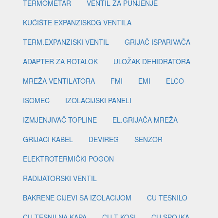
TERMOMETAR
VENTIL ZA PUNJENJE
KUĆIŠTE EXPANZISKOG VENTILA
TERM.EXPANZISKI VENTIL
GRIJAČ ISPARIVAČA
ADAPTER ZA ROTALOK
ULOŽAK DEHIDRATORA
MREŽA VENTILATORA
FMI
EMI
ELCO
ISOMEC
IZOLACIJSKI PANELI
IZMJENJIVAČ TOPLINE
EL.GRIJAČA MREŽA
GRIJAČI KABEL
DEVIREG
SENZOR
ELEKTROTERMIČKI POGON
RADIJATORSKI VENTIL
BAKRENE CIJEVI SA IZOLACIJOM
CU TESNILO
CU TESNILNA KAPA
CU T KOSI
CU SPOJKA