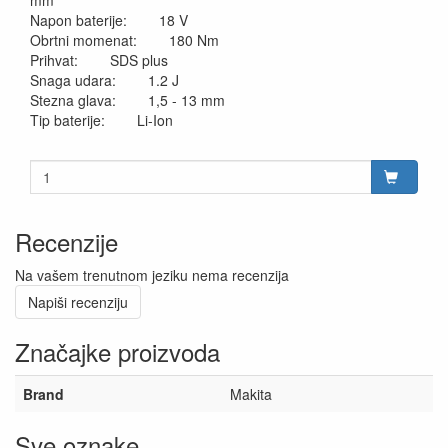
mm
Napon baterije: 18 V
Obrtni momenat: 180 Nm
Prihvat: SDS plus
Snaga udara: 1.2 J
Stezna glava: 1,5 - 13 mm
Tip baterije: Li-Ion
Recenzije
Na vašem trenutnom jeziku nema recenzija
Napiši recenziju
Značajke proizvoda
Brand
Makita
Sve oznake