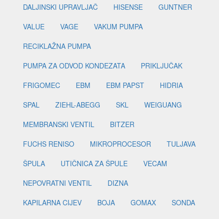
DALJINSKI UPRAVLJAČ
HISENSE
GUNTNER
VALUE
VAGE
VAKUM PUMPA
RECIKLAŽNA PUMPA
PUMPA ZA ODVOD KONDEZATA
PRIKLJUČAK
FRIGOMEC
EBM
EBM PAPST
HIDRIA
SPAL
ZIEHL-ABEGG
SKL
WEIGUANG
MEMBRANSKI VENTIL
BITZER
FUCHS RENISO
MIKROPROCESOR
TULJAVA
ŠPULA
UTIČNICA ZA ŠPULE
VECAM
NEPOVRATNI VENTIL
DIZNA
KAPILARNA CIJEV
BOJA
GOMAX
SONDA