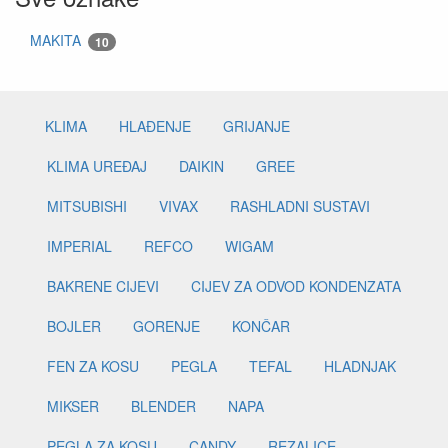
MAKITA
10
KLIMA
HLAĐENJE
GRIJANJE
KLIMA UREĐAJ
DAIKIN
GREE
MITSUBISHI
VIVAX
RASHLADNI SUSTAVI
IMPERIAL
REFCO
WIGAM
BAKRENE CIJEVI
CIJEV ZA ODVOD KONDENZATA
BOJLER
GORENJE
KONČAR
FEN ZA KOSU
PEGLA
TEFAL
HLADNJAK
MIKSER
BLENDER
NAPA
PEGLA ZA KOSU
CANDY
REZALICE