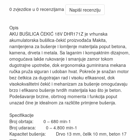
0 zvjezdice u 0 recenzijama
Napiši recenziju
Opis
AKU BUŠILICA ČEKIĆ 18V DHR171Z je vrhunska
akumulatorska bušilica-čekić proizvođača Makita,
namijenjena za bušenje i lomljenje materijala poput betona,
kamena, drveta i metala. Sa laganim i kompaktnim dizajnom,
omogućava lakše rukovanje i smanjuje zamor tokom
dugotrajne upotrebe, dok ergonomska guminirana mekana
ručka pruža siguran i udoban hvat. Pokreće je snažan motor
bez četkica za dugotrajan rad i visoku efikasnost, dok
visokokvalitetni čekić i mehanizam za bušenje omogućavaju
brzo i efikasno bušenje tvrdih materijala kao što je beton.
Podešavanje brzine, obrtnog momenta i funkcija poput
unazad čine je idealnom za različite primjene bušenja.
Specifikacije
Broj obrtaja: 0 – 680 min-1
Broj udaraca: 0 – 4.800 min-1
Kapacitet bušenja: Drvo 13 mm, čelik 10 mm, beton 17