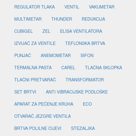
REGULATOR TLAKA
VENTIL
VAKUMETAR
MULTIMETAR
THUNDER
REDUKCIJA
CUBIGEL
ZEL
ELISA VENTILATORA
IZVIJAČ ZA VENTILE
TEFLONSKA BRTVA
PUNJAČ
ANEMOMETAR
SIFON
TERMALNA PASTA
CAREL
TLAČNA SKLOPKA
TLAČNI PRETVARAČ
TRANSFORMATOR
SET BRTVI
ANTI VIBRACIJSKE PODLOŠKE
APARAT ZA PEČENJE KRUHA
ECO
OTVARAČ JEZGRE VENTILA
BRTVA POLILNE CIJEVI
STEZALJKA