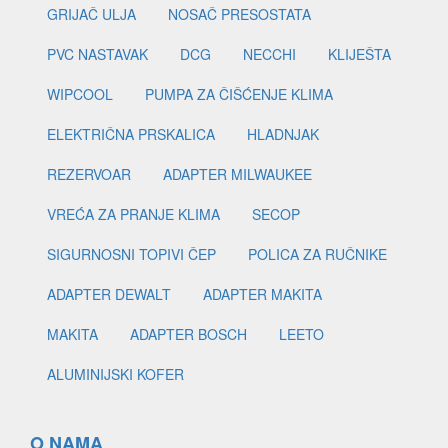
GRIJAČ ULJA
NOSAČ PRESOSTATA
PVC NASTAVAK
DCG
NECCHI
KLIJEŠTA
WIPCOOL
PUMPA ZA ČIŠĆENJE KLIMA
ELEKTRIČNA PRSKALICA
HLADNJAK
REZERVOAR
ADAPTER MILWAUKEE
VREĆA ZA PRANJE KLIMA
SECOP
SIGURNOSNI TOPIVI ČEP
POLICA ZA RUČNIKE
ADAPTER DEWALT
ADAPTER MAKITA
MAKITA
ADAPTER BOSCH
LEETO
ALUMINIJSKI KOFER
O NAMA