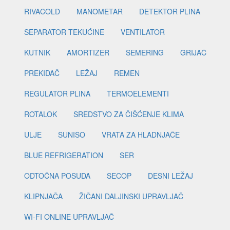
RIVACOLD
MANOMETAR
DETEKTOR PLINA
SEPARATOR TEKUĆINE
VENTILATOR
KUTNIK
AMORTIZER
SEMERING
GRIJAČ
PREKIDAČ
LEŽAJ
REMEN
REGULATOR PLINA
TERMOELEMENTI
ROTALOK
SREDSTVO ZA ČIŠĆENJE KLIMA
ULJE
SUNISO
VRATA ZA HLADNJAČE
BLUE REFRIGERATION
SER
ODTOČNA POSUDA
SECOP
DESNI LEŽAJ
KLIPNJAČA
ŽIČANI DALJINSKI UPRAVLJAČ
WI-FI ONLINE UPRAVLJAČ