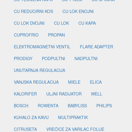
CU REDUCIRNI KOS
CU LOK ENOJNI
CU LOK DVOJNI
CU LOK
CU KAPA
CUPROFRIO
PROPAN
ELEKTROMAGNETNI VENTIL
FLARE ADAPTER
PRODIGY
PODPULTNI
NADPULTNI
UNUTARNJA REGULACIJA
VANJSKA REGULACIJA
MIELE
ELICA
KALORIFER
ULJNI RADIJATOR
WELL
BOSCH
ROWENTA
BABYLISS
PHILIPS
KUHALO ZA KAVU
MULTIPRAKTIK
CITRUSETA
VREĆICE ZA VARILAC FOLIJE