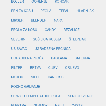
BOJLER
GORENJE
KONČAR
FEN ZA KOSU
PEGLA
TEFAL
HLADNJAK
MIKSER
BLENDER
NAPA
PEGLA ZA KOSU
CANDY
REZALICE
SEVERIN
SUŠILICA RUBLJA
ŠTEDNJAK
USISAVAČ
UGRADBENA PEĆNICA
UGRADBENA PLOČA
BAGLAMA
BATERIJA
FILTER
BRTVA
CIJEV
CRIJEVO
MOTOR
NIPEL
DANFOSS
PODNO GRIJANJE
SENZOR TEMPERATURE PODA
SENZOR VLAGE
ELEKTRA
GLAMOX
HELIJ
CASTEL