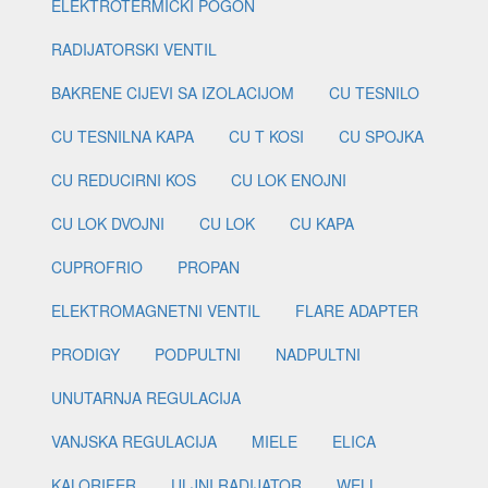
ELEKTROTERMIČKI POGON
RADIJATORSKI VENTIL
BAKRENE CIJEVI SA IZOLACIJOM
CU TESNILO
CU TESNILNA KAPA
CU T KOSI
CU SPOJKA
CU REDUCIRNI KOS
CU LOK ENOJNI
CU LOK DVOJNI
CU LOK
CU KAPA
CUPROFRIO
PROPAN
ELEKTROMAGNETNI VENTIL
FLARE ADAPTER
PRODIGY
PODPULTNI
NADPULTNI
UNUTARNJA REGULACIJA
VANJSKA REGULACIJA
MIELE
ELICA
KALORIFER
ULJNI RADIJATOR
WELL