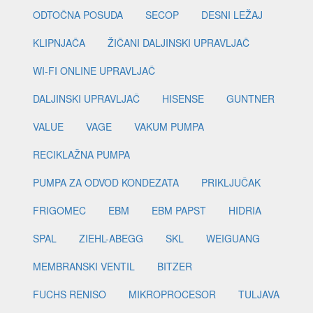
ODTOČNA POSUDA
SECOP
DESNI LEŽAJ
KLIPNJAČA
ŽIČANI DALJINSKI UPRAVLJAČ
WI-FI ONLINE UPRAVLJAČ
DALJINSKI UPRAVLJAČ
HISENSE
GUNTNER
VALUE
VAGE
VAKUM PUMPA
RECIKLAŽNA PUMPA
PUMPA ZA ODVOD KONDEZATA
PRIKLJUČAK
FRIGOMEC
EBM
EBM PAPST
HIDRIA
SPAL
ZIEHL-ABEGG
SKL
WEIGUANG
MEMBRANSKI VENTIL
BITZER
FUCHS RENISO
MIKROPROCESOR
TULJAVA