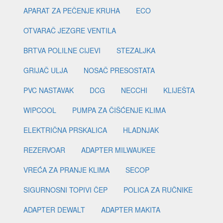
APARAT ZA PEČENJE KRUHA
ECO
OTVARAČ JEZGRE VENTILA
BRTVA POLILNE CIJEVI
STEZALJKA
GRIJAČ ULJA
NOSAČ PRESOSTATA
PVC NASTAVAK
DCG
NECCHI
KLIJEŠTA
WIPCOOL
PUMPA ZA ČIŠĆENJE KLIMA
ELEKTRIČNA PRSKALICA
HLADNJAK
REZERVOAR
ADAPTER MILWAUKEE
VREĆA ZA PRANJE KLIMA
SECOP
SIGURNOSNI TOPIVI ČEP
POLICA ZA RUČNIKE
ADAPTER DEWALT
ADAPTER MAKITA