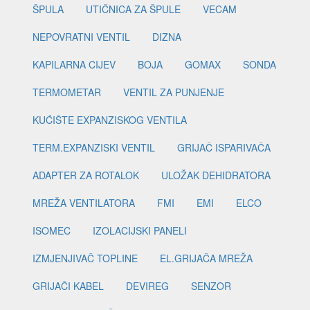
ŠPULA
UTIČNICA ZA ŠPULE
VECAM
NEPOVRATNI VENTIL
DIZNA
KAPILARNA CIJEV
BOJA
GOMAX
SONDA
TERMOMETAR
VENTIL ZA PUNJENJE
KUĆIŠTE EXPANZISKOG VENTILA
TERM.EXPANZISKI VENTIL
GRIJAČ ISPARIVAČA
ADAPTER ZA ROTALOK
ULOŽAK DEHIDRATORA
MREŽA VENTILATORA
FMI
EMI
ELCO
ISOMEC
IZOLACIJSKI PANELI
IZMJENJIVAČ TOPLINE
EL.GRIJAČA MREŽA
GRIJAČI KABEL
DEVIREG
SENZOR