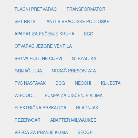
TLAČNI PRETVARAČ
TRANSFORMATOR
SET BRTVI
ANTI VIBRACIJSKE PODLOŠKE
APARAT ZA PEČENJE KRUHA
ECO
OTVARAČ JEZGRE VENTILA
BRTVA POLILNE CIJEVI
STEZALJKA
GRIJAČ ULJA
NOSAČ PRESOSTATA
PVC NASTAVAK
DCG
NECCHI
KLIJEŠTA
WIPCOOL
PUMPA ZA ČIŠĆENJE KLIMA
ELEKTRIČNA PRSKALICA
HLADNJAK
REZERVOAR
ADAPTER MILWAUKEE
VREĆA ZA PRANJE KLIMA
SECOP