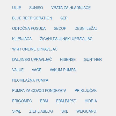
ULJE
SUNISO
VRATA ZA HLADNJAČE
BLUE REFRIGERATION
SER
ODTOČNA POSUDA
SECOP
DESNI LEŽAJ
KLIPNJAČA
ŽIČANI DALJINSKI UPRAVLJAČ
WI-FI ONLINE UPRAVLJAČ
DALJINSKI UPRAVLJAČ
HISENSE
GUNTNER
VALUE
VAGE
VAKUM PUMPA
RECIKLAŽNA PUMPA
PUMPA ZA ODVOD KONDEZATA
PRIKLJUČAK
FRIGOMEC
EBM
EBM PAPST
HIDRIA
SPAL
ZIEHL-ABEGG
SKL
WEIGUANG