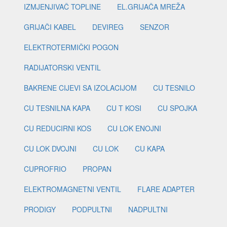
IZMJENJIVAČ TOPLINE
EL.GRIJAČA MREŽA
GRIJAČI KABEL
DEVIREG
SENZOR
ELEKTROTERMIČKI POGON
RADIJATORSKI VENTIL
BAKRENE CIJEVI SA IZOLACIJOM
CU TESNILO
CU TESNILNA KAPA
CU T KOSI
CU SPOJKA
CU REDUCIRNI KOS
CU LOK ENOJNI
CU LOK DVOJNI
CU LOK
CU KAPA
CUPROFRIO
PROPAN
ELEKTROMAGNETNI VENTIL
FLARE ADAPTER
PRODIGY
PODPULTNI
NADPULTNI