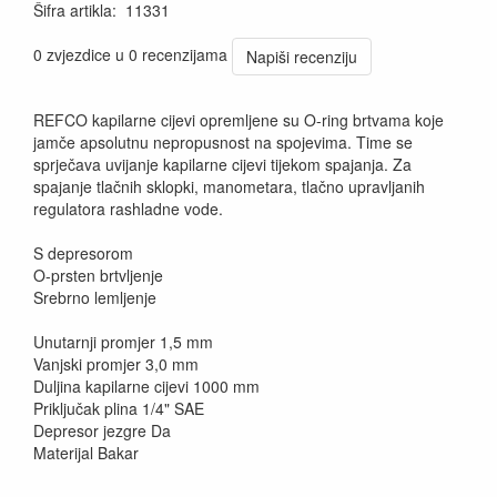
Šifra artikla
:
11331
0 zvjezdice u 0 recenzijama
Napiši recenziju
REFCO kapilarne cijevi opremljene su O-ring brtvama koje
jamče apsolutnu nepropusnost na spojevima. Time se
sprječava uvijanje kapilarne cijevi tijekom spajanja. Za
spajanje tlačnih sklopki, manometara, tlačno upravljanih
regulatora rashladne vode.
S depresorom
O-prsten brtvljenje
Srebrno lemljenje
Unutarnji promjer 1,5 mm
Vanjski promjer 3,0 mm
Duljina kapilarne cijevi 1000 mm
Priključak plina 1/4" SAE
Depresor jezgre Da
Materijal Bakar