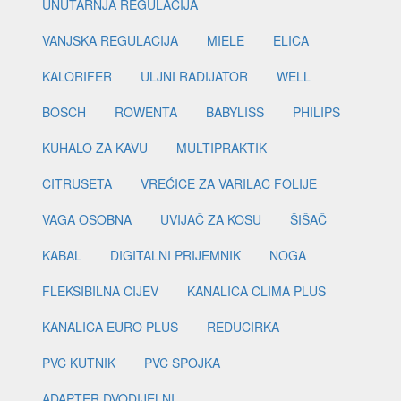
UNUTARNJA REGULACIJA
VANJSKA REGULACIJA
MIELE
ELICA
KALORIFER
ULJNI RADIJATOR
WELL
BOSCH
ROWENTA
BABYLISS
PHILIPS
KUHALO ZA KAVU
MULTIPRAKTIK
CITRUSETA
VREĆICE ZA VARILAC FOLIJE
VAGA OSOBNA
UVIJAČ ZA KOSU
ŠIŠAČ
KABAL
DIGITALNI PRIJEMNIK
NOGA
FLEKSIBILNA CIJEV
KANALICA CLIMA PLUS
KANALICA EURO PLUS
REDUCIRKA
PVC KUTNIK
PVC SPOJKA
ADAPTER DVODIJELNI