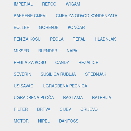
IMPERIAL
REFCO
WIGAM
BAKRENE CIJEVI
CIJEV ZA ODVOD KONDENZATA
BOJLER
GORENJE
KONČAR
FEN ZA KOSU
PEGLA
TEFAL
HLADNJAK
MIKSER
BLENDER
NAPA
PEGLA ZA KOSU
CANDY
REZALICE
SEVERIN
SUŠILICA RUBLJA
ŠTEDNJAK
USISAVAČ
UGRADBENA PEĆNICA
UGRADBENA PLOČA
BAGLAMA
BATERIJA
FILTER
BRTVA
CIJEV
CRIJEVO
MOTOR
NIPEL
DANFOSS