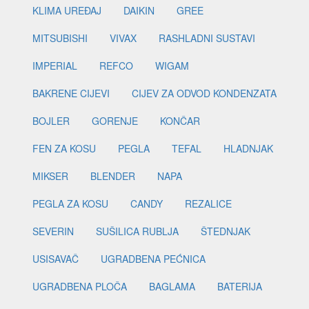
KLIMA UREĐAJ
DAIKIN
GREE
MITSUBISHI
VIVAX
RASHLADNI SUSTAVI
IMPERIAL
REFCO
WIGAM
BAKRENE CIJEVI
CIJEV ZA ODVOD KONDENZATA
BOJLER
GORENJE
KONČAR
FEN ZA KOSU
PEGLA
TEFAL
HLADNJAK
MIKSER
BLENDER
NAPA
PEGLA ZA KOSU
CANDY
REZALICE
SEVERIN
SUŠILICA RUBLJA
ŠTEDNJAK
USISAVAČ
UGRADBENA PEĆNICA
UGRADBENA PLOČA
BAGLAMA
BATERIJA