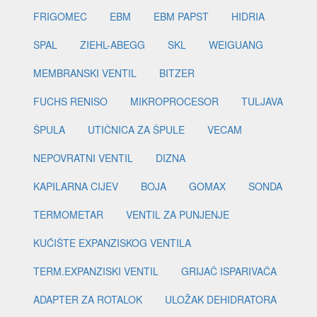
FRIGOMEC
EBM
EBM PAPST
HIDRIA
SPAL
ZIEHL-ABEGG
SKL
WEIGUANG
MEMBRANSKI VENTIL
BITZER
FUCHS RENISO
MIKROPROCESOR
TULJAVA
ŠPULA
UTIČNICA ZA ŠPULE
VECAM
NEPOVRATNI VENTIL
DIZNA
KAPILARNA CIJEV
BOJA
GOMAX
SONDA
TERMOMETAR
VENTIL ZA PUNJENJE
KUĆIŠTE EXPANZISKOG VENTILA
TERM.EXPANZISKI VENTIL
GRIJAČ ISPARIVAČA
ADAPTER ZA ROTALOK
ULOŽAK DEHIDRATORA