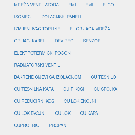
MREŽA VENTILATORA
FMI
EMI
ELCO
ISOMEC
IZOLACIJSKI PANELI
IZMJENJIVAČ TOPLINE
EL.GRIJAČA MREŽA
GRIJAČI KABEL
DEVIREG
SENZOR
ELEKTROTERMIČKI POGON
RADIJATORSKI VENTIL
BAKRENE CIJEVI SA IZOLACIJOM
CU TESNILO
CU TESNILNA KAPA
CU T KOSI
CU SPOJKA
CU REDUCIRNI KOS
CU LOK ENOJNI
CU LOK DVOJNI
CU LOK
CU KAPA
CUPROFRIO
PROPAN