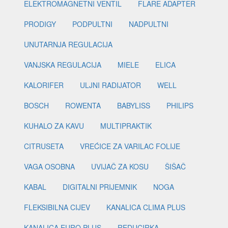
ELEKTROMAGNETNI VENTIL
FLARE ADAPTER
PRODIGY
PODPULTNI
NADPULTNI
UNUTARNJA REGULACIJA
VANJSKA REGULACIJA
MIELE
ELICA
KALORIFER
ULJNI RADIJATOR
WELL
BOSCH
ROWENTA
BABYLISS
PHILIPS
KUHALO ZA KAVU
MULTIPRAKTIK
CITRUSETA
VREĆICE ZA VARILAC FOLIJE
VAGA OSOBNA
UVIJAČ ZA KOSU
ŠIŠAČ
KABAL
DIGITALNI PRIJEMNIK
NOGA
FLEKSIBILNA CIJEV
KANALICA CLIMA PLUS
KANALICA EURO PLUS
REDUCIRKA