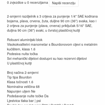
0 zvjezdice u 0 recenzijama
Napiši recenziju
2-smjerni razdjelnik s 3 crijeva za punjenje 1/4" SAE kodirana
bojama, plava, crvena, žuta, duljine 90 cm (36") svaka, kao i
2 crijeva za punjenje (plava, crvena) priključak 5/16" SAE,
duljina 90 cm (36") svaki, u čvrstoj plastičnoj kutiji
Robusni aluminijski blok
Visokokvalitetni manometar s Bourdonovom cijevi s metalnim
kućištem, klasa 1.6
Podesiva nulta točka
Svi mehanički dijelovi dostupni su kao rezervni dijelovi
U plastičnoj kutiji
Broj načina 2-smjerni
Tip tipa Bourdon
Klasa točnosti 1.6
Nominalna veličina 68
Napunjen uljem Ne
Podešavanje nulte točke Da
Ljestvica tlaka bar | psi