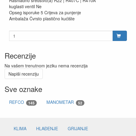
Rashladno sredstvo(a) R22 | R407C | R410A
kuglasti ventil Ne
Opseg isporuke 5 Crijeva za punjenje
Ambalaža Čvrsto plastično kućište
Recenzije
Na vašem trenutnom jeziku nema recenzija
Napiši recenziju
Sve oznake
REFCO
MANOMETAR
145
52
KLIMA
HLAĐENJE
GRIJANJE