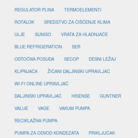
REGULATOR PLINA
TERMOELEMENTI
ROTALOK
SREDSTVO ZA ČIŠĆENJE KLIMA
ULJE
SUNISO
VRATA ZA HLADNJAČE
BLUE REFRIGERATION
SER
ODTOČNA POSUDA
SECOP
DESNI LEŽAJ
KLIPNJAČA
ŽIČANI DALJINSKI UPRAVLJAČ
WI-FI ONLINE UPRAVLJAČ
DALJINSKI UPRAVLJAČ
HISENSE
GUNTNER
VALUE
VAGE
VAKUM PUMPA
RECIKLAŽNA PUMPA
PUMPA ZA ODVOD KONDEZATA
PRIKLJUČAK