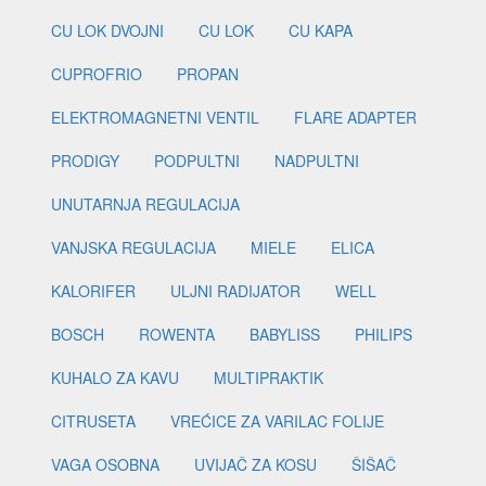
CU LOK DVOJNI
CU LOK
CU KAPA
CUPROFRIO
PROPAN
ELEKTROMAGNETNI VENTIL
FLARE ADAPTER
PRODIGY
PODPULTNI
NADPULTNI
UNUTARNJA REGULACIJA
VANJSKA REGULACIJA
MIELE
ELICA
KALORIFER
ULJNI RADIJATOR
WELL
BOSCH
ROWENTA
BABYLISS
PHILIPS
KUHALO ZA KAVU
MULTIPRAKTIK
CITRUSETA
VREĆICE ZA VARILAC FOLIJE
VAGA OSOBNA
UVIJAČ ZA KOSU
ŠIŠAČ