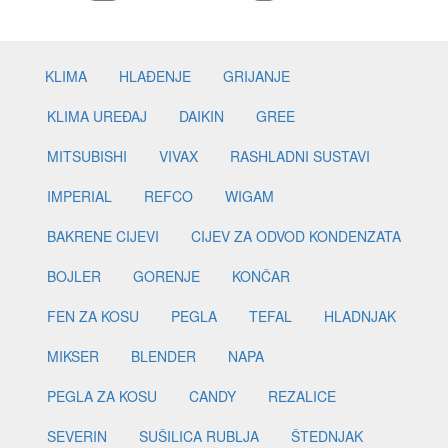
KLIMA
HLAĐENJE
GRIJANJE
KLIMA UREĐAJ
DAIKIN
GREE
MITSUBISHI
VIVAX
RASHLADNI SUSTAVI
IMPERIAL
REFCO
WIGAM
BAKRENE CIJEVI
CIJEV ZA ODVOD KONDENZATA
BOJLER
GORENJE
KONČAR
FEN ZA KOSU
PEGLA
TEFAL
HLADNJAK
MIKSER
BLENDER
NAPA
PEGLA ZA KOSU
CANDY
REZALICE
SEVERIN
SUŠILICA RUBLJA
ŠTEDNJAK