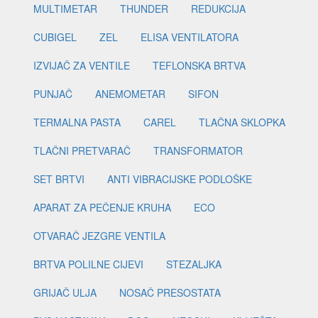
MULTIMETAR
THUNDER
REDUKCIJA
CUBIGEL
ZEL
ELISA VENTILATORA
IZVIJAČ ZA VENTILE
TEFLONSKA BRTVA
PUNJAČ
ANEMOMETAR
SIFON
TERMALNA PASTA
CAREL
TLAČNA SKLOPKA
TLAČNI PRETVARAČ
TRANSFORMATOR
SET BRTVI
ANTI VIBRACIJSKE PODLOŠKE
APARAT ZA PEČENJE KRUHA
ECO
OTVARAČ JEZGRE VENTILA
BRTVA POLILNE CIJEVI
STEZALJKA
GRIJAČ ULJA
NOSAČ PRESOSTATA