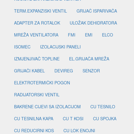
TERM.EXPANZISKI VENTIL
GRIJAČ ISPARIVAČA
ADAPTER ZA ROTALOK
ULOŽAK DEHIDRATORA
MREŽA VENTILATORA
FMI
EMI
ELCO
ISOMEC
IZOLACIJSKI PANELI
IZMJENJIVAČ TOPLINE
EL.GRIJAČA MREŽA
GRIJAČI KABEL
DEVIREG
SENZOR
ELEKTROTERMIČKI POGON
RADIJATORSKI VENTIL
BAKRENE CIJEVI SA IZOLACIJOM
CU TESNILO
CU TESNILNA KAPA
CU T KOSI
CU SPOJKA
CU REDUCIRNI KOS
CU LOK ENOJNI