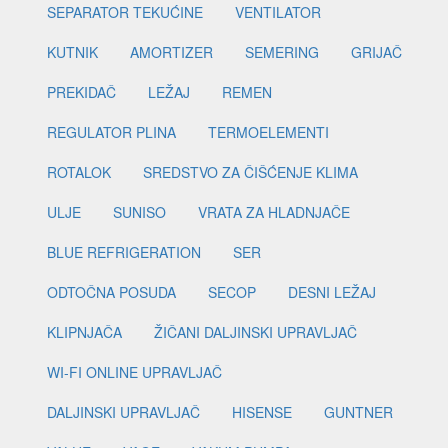
SEPARATOR TEKUĆINE
VENTILATOR
KUTNIK
AMORTIZER
SEMERING
GRIJAČ
PREKIDAČ
LEŽAJ
REMEN
REGULATOR PLINA
TERMOELEMENTI
ROTALOK
SREDSTVO ZA ČIŠĆENJE KLIMA
ULJE
SUNISO
VRATA ZA HLADNJAČE
BLUE REFRIGERATION
SER
ODTOČNA POSUDA
SECOP
DESNI LEŽAJ
KLIPNJAČA
ŽIČANI DALJINSKI UPRAVLJAČ
WI-FI ONLINE UPRAVLJAČ
DALJINSKI UPRAVLJAČ
HISENSE
GUNTNER