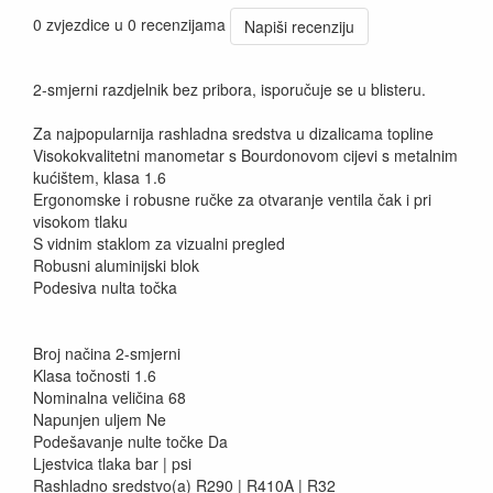
0 zvjezdice u 0 recenzijama
Napiši recenziju
2-smjerni razdjelnik bez pribora, isporučuje se u blisteru.
Za najpopularnija rashladna sredstva u dizalicama topline
Visokokvalitetni manometar s Bourdonovom cijevi s metalnim
kućištem, klasa 1.6
Ergonomske i robusne ručke za otvaranje ventila čak i pri
visokom tlaku
S vidnim staklom za vizualni pregled
Robusni aluminijski blok
Podesiva nulta točka
Broj načina 2-smjerni
Klasa točnosti 1.6
Nominalna veličina 68
Napunjen uljem Ne
Podešavanje nulte točke Da
Ljestvica tlaka bar | psi
Rashladno sredstvo(a) R290 | R410A | R32