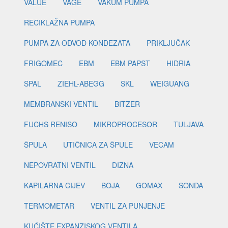
VALUE
VAGE
VAKUM PUMPA
RECIKLAŽNA PUMPA
PUMPA ZA ODVOD KONDEZATA
PRIKLJUČAK
FRIGOMEC
EBM
EBM PAPST
HIDRIA
SPAL
ZIEHL-ABEGG
SKL
WEIGUANG
MEMBRANSKI VENTIL
BITZER
FUCHS RENISO
MIKROPROCESOR
TULJAVA
ŠPULA
UTIČNICA ZA ŠPULE
VECAM
NEPOVRATNI VENTIL
DIZNA
KAPILARNA CIJEV
BOJA
GOMAX
SONDA
TERMOMETAR
VENTIL ZA PUNJENJE
KUĆIŠTE EXPANZISKOG VENTILA