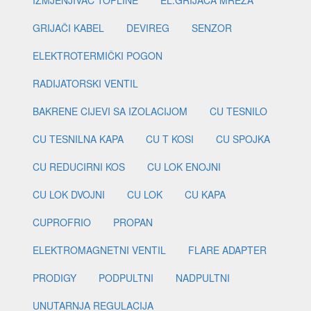
IZMJENJIVAČ TOPLINE
EL.GRIJAČA MREŽA
GRIJAČI KABEL
DEVIREG
SENZOR
ELEKTROTERMIČKI POGON
RADIJATORSKI VENTIL
BAKRENE CIJEVI SA IZOLACIJOM
CU TESNILO
CU TESNILNA KAPA
CU T KOSI
CU SPOJKA
CU REDUCIRNI KOS
CU LOK ENOJNI
CU LOK DVOJNI
CU LOK
CU KAPA
CUPROFRIO
PROPAN
ELEKTROMAGNETNI VENTIL
FLARE ADAPTER
PRODIGY
PODPULTNI
NADPULTNI
UNUTARNJA REGULACIJA