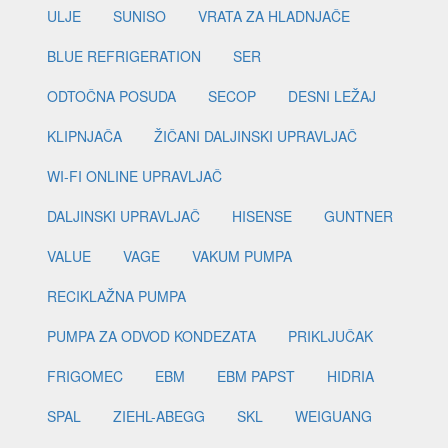
ULJE
SUNISO
VRATA ZA HLADNJAČE
BLUE REFRIGERATION
SER
ODTOČNA POSUDA
SECOP
DESNI LEŽAJ
KLIPNJAČA
ŽIČANI DALJINSKI UPRAVLJAČ
WI-FI ONLINE UPRAVLJAČ
DALJINSKI UPRAVLJAČ
HISENSE
GUNTNER
VALUE
VAGE
VAKUM PUMPA
RECIKLAŽNA PUMPA
PUMPA ZA ODVOD KONDEZATA
PRIKLJUČAK
FRIGOMEC
EBM
EBM PAPST
HIDRIA
SPAL
ZIEHL-ABEGG
SKL
WEIGUANG