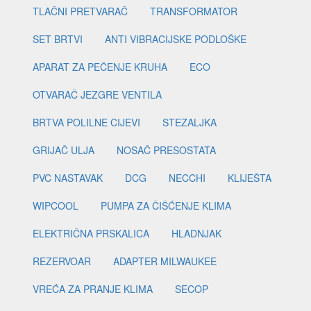
TLAČNI PRETVARAČ
TRANSFORMATOR
SET BRTVI
ANTI VIBRACIJSKE PODLOŠKE
APARAT ZA PEČENJE KRUHA
ECO
OTVARAČ JEZGRE VENTILA
BRTVA POLILNE CIJEVI
STEZALJKA
GRIJAČ ULJA
NOSAČ PRESOSTATA
PVC NASTAVAK
DCG
NECCHI
KLIJEŠTA
WIPCOOL
PUMPA ZA ČIŠĆENJE KLIMA
ELEKTRIČNA PRSKALICA
HLADNJAK
REZERVOAR
ADAPTER MILWAUKEE
VREĆA ZA PRANJE KLIMA
SECOP