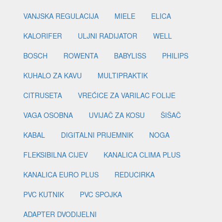
VANJSKA REGULACIJA
MIELE
ELICA
KALORIFER
ULJNI RADIJATOR
WELL
BOSCH
ROWENTA
BABYLISS
PHILIPS
KUHALO ZA KAVU
MULTIPRAKTIK
CITRUSETA
VREĆICE ZA VARILAC FOLIJE
VAGA OSOBNA
UVIJAČ ZA KOSU
ŠIŠAČ
KABAL
DIGITALNI PRIJEMNIK
NOGA
FLEKSIBILNA CIJEV
KANALICA CLIMA PLUS
KANALICA EURO PLUS
REDUCIRKA
PVC KUTNIK
PVC SPOJKA
ADAPTER DVODIJELNI