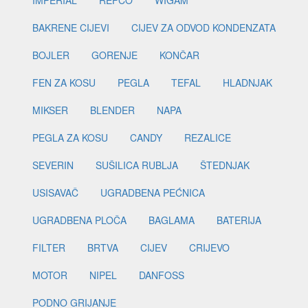
IMPERIAL
REFCO
WIGAM
BAKRENE CIJEVI
CIJEV ZA ODVOD KONDENZATA
BOJLER
GORENJE
KONČAR
FEN ZA KOSU
PEGLA
TEFAL
HLADNJAK
MIKSER
BLENDER
NAPA
PEGLA ZA KOSU
CANDY
REZALICE
SEVERIN
SUŠILICA RUBLJA
ŠTEDNJAK
USISAVAČ
UGRADBENA PEĆNICA
UGRADBENA PLOČA
BAGLAMA
BATERIJA
FILTER
BRTVA
CIJEV
CRIJEVO
MOTOR
NIPEL
DANFOSS
PODNO GRIJANJE