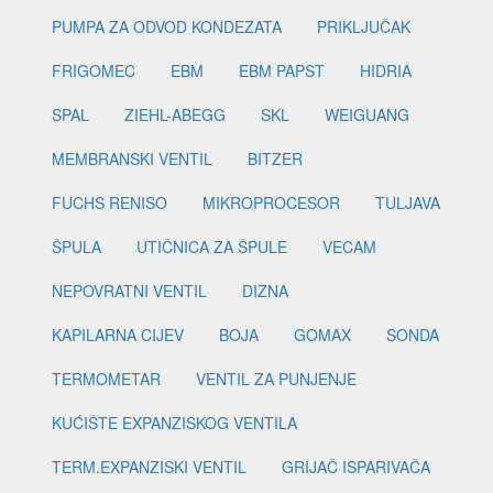
PUMPA ZA ODVOD KONDEZATA
PRIKLJUČAK
FRIGOMEC
EBM
EBM PAPST
HIDRIA
SPAL
ZIEHL-ABEGG
SKL
WEIGUANG
MEMBRANSKI VENTIL
BITZER
FUCHS RENISO
MIKROPROCESOR
TULJAVA
ŠPULA
UTIČNICA ZA ŠPULE
VECAM
NEPOVRATNI VENTIL
DIZNA
KAPILARNA CIJEV
BOJA
GOMAX
SONDA
TERMOMETAR
VENTIL ZA PUNJENJE
KUĆIŠTE EXPANZISKOG VENTILA
TERM.EXPANZISKI VENTIL
GRIJAČ ISPARIVAČA