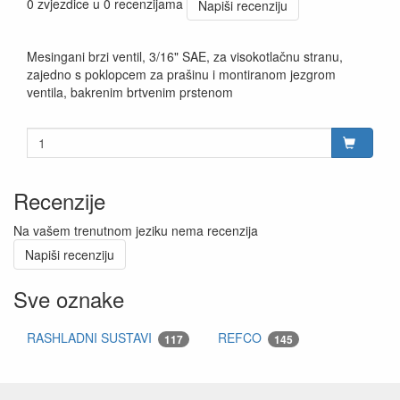
0 zvjezdice u 0 recenzijama
Napiši recenziju
Mesingani brzi ventil, 3/16" SAE, za visokotlačnu stranu,
zajedno s poklopcem za prašinu i montiranom jezgrom
ventila, bakrenim brtvenim prstenom
Recenzije
Na vašem trenutnom jeziku nema recenzija
Napiši recenziju
Sve oznake
RASHLADNI SUSTAVI
REFCO
117
145