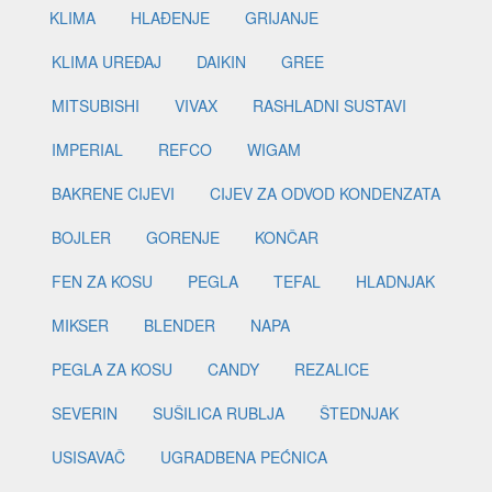
KLIMA
HLAĐENJE
GRIJANJE
KLIMA UREĐAJ
DAIKIN
GREE
MITSUBISHI
VIVAX
RASHLADNI SUSTAVI
IMPERIAL
REFCO
WIGAM
BAKRENE CIJEVI
CIJEV ZA ODVOD KONDENZATA
BOJLER
GORENJE
KONČAR
FEN ZA KOSU
PEGLA
TEFAL
HLADNJAK
MIKSER
BLENDER
NAPA
PEGLA ZA KOSU
CANDY
REZALICE
SEVERIN
SUŠILICA RUBLJA
ŠTEDNJAK
USISAVAČ
UGRADBENA PEĆNICA