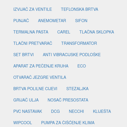
IZVIJAČ ZA VENTILE
TEFLONSKA BRTVA
PUNJAČ
ANEMOMETAR
SIFON
TERMALNA PASTA
CAREL
TLAČNA SKLOPKA
TLAČNI PRETVARAČ
TRANSFORMATOR
SET BRTVI
ANTI VIBRACIJSKE PODLOŠKE
APARAT ZA PEČENJE KRUHA
ECO
OTVARAČ JEZGRE VENTILA
BRTVA POLILNE CIJEVI
STEZALJKA
GRIJAČ ULJA
NOSAČ PRESOSTATA
PVC NASTAVAK
DCG
NECCHI
KLIJEŠTA
WIPCOOL
PUMPA ZA ČIŠĆENJE KLIMA