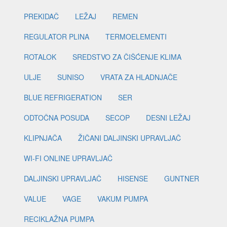
PREKIDAČ
LEŽAJ
REMEN
REGULATOR PLINA
TERMOELEMENTI
ROTALOK
SREDSTVO ZA ČIŠĆENJE KLIMA
ULJE
SUNISO
VRATA ZA HLADNJAČE
BLUE REFRIGERATION
SER
ODTOČNA POSUDA
SECOP
DESNI LEŽAJ
KLIPNJAČA
ŽIČANI DALJINSKI UPRAVLJAČ
WI-FI ONLINE UPRAVLJAČ
DALJINSKI UPRAVLJAČ
HISENSE
GUNTNER
VALUE
VAGE
VAKUM PUMPA
RECIKLAŽNA PUMPA