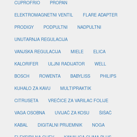
CUPROFRIO
PROPAN
ELEKTROMAGNETNI VENTIL
FLARE ADAPTER
PRODIGY
PODPULTNI
NADPULTNI
UNUTARNJA REGULACIJA
VANJSKA REGULACIJA
MIELE
ELICA
KALORIFER
ULJNI RADIJATOR
WELL
BOSCH
ROWENTA
BABYLISS
PHILIPS
KUHALO ZA KAVU
MULTIPRAKTIK
CITRUSETA
VREĆICE ZA VARILAC FOLIJE
VAGA OSOBNA
UVIJAČ ZA KOSU
ŠIŠAČ
KABAL
DIGITALNI PRIJEMNIK
NOGA