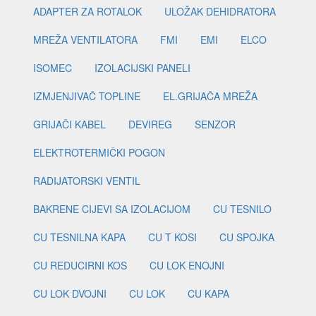
ADAPTER ZA ROTALOK
ULOŽAK DEHIDRATORA
MREŽA VENTILATORA
FMI
EMI
ELCO
ISOMEC
IZOLACIJSKI PANELI
IZMJENJIVAČ TOPLINE
EL.GRIJAČA MREŽA
GRIJAČI KABEL
DEVIREG
SENZOR
ELEKTROTERMIČKI POGON
RADIJATORSKI VENTIL
BAKRENE CIJEVI SA IZOLACIJOM
CU TESNILO
CU TESNILNA KAPA
CU T KOSI
CU SPOJKA
CU REDUCIRNI KOS
CU LOK ENOJNI
CU LOK DVOJNI
CU LOK
CU KAPA