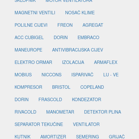
SKLOPNIK
MOTOR VENTILATORA
MAGNETNI VENTILI
NOSAČ KLIME
POLILNE CIJEVI
FREON
AGREGAT
ACC CUBIGEL
DORIN
EMBRACO
MANEUROPE
ANTIVIBRACIJSKA CIJEV
ELEKTRO ORMAR
IZOLACIJA
ARMAFLEX
MOBIUS
NICCONS
ISPARIVAČ
LU - VE
KOMPRESOR
BRISTOL
COPELAND
DORIN
FRASCOLD
KONDEZATOR
RIVACOLD
MANOMETAR
DETEKTOR PLINA
SEPARATOR TEKUĆINE
VENTILATOR
KUTNIK
AMORTIZER
SEMERING
GRIJAČ