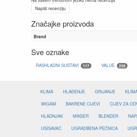
Napiši recenziju
Značajke proizvoda
Brand
Sve oznake
RASHLADNI SUSTAVI
VALUE
117
239
KLIMA
HLAĐENJE
GRIJANJE
KLIM
WIGAM
BAKRENE CIJEVI
CIJEV ZA O
HLADNJAK
MIKSER
BLENDER
NAP
USISAVAČ
UGRADBENA PEĆNICA
UGR