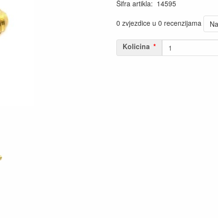
Šifra artikla
:
14595
0 zvjezdice u 0 recenzijama
Na
Kolicina