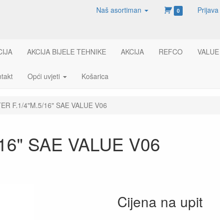
Naš asortiman
Prijava
0
CIJA
AKCIJA BIJELE TEHNIKE
AKCIJA
REFCO
VALUE
takt
Opći uvjeti
Košarica
ER F.1/4"M.5/16" SAE VALUE V06
16" SAE VALUE V06
Cijena na upit