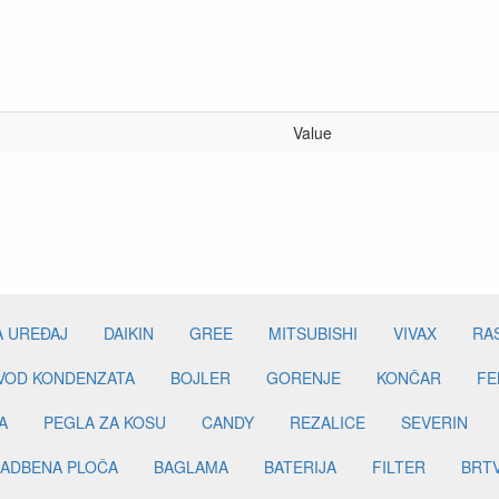
Value
A UREĐAJ
DAIKIN
GREE
MITSUBISHI
VIVAX
RA
DVOD KONDENZATA
BOJLER
GORENJE
KONČAR
FE
A
PEGLA ZA KOSU
CANDY
REZALICE
SEVERIN
ADBENA PLOČA
BAGLAMA
BATERIJA
FILTER
BRT