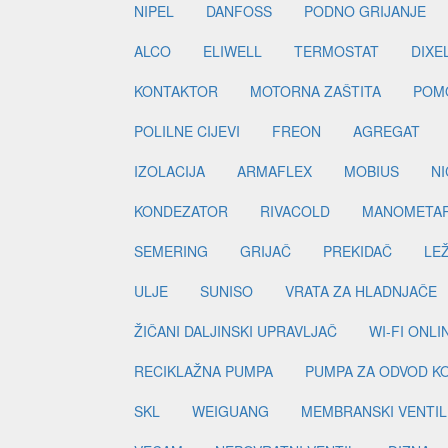
NIPEL
DANFOSS
PODNO GRIJANJE
ALCO
ELIWELL
TERMOSTAT
DIXE
KONTAKTOR
MOTORNA ZAŠTITA
POM
POLILNE CIJEVI
FREON
AGREGAT
IZOLACIJA
ARMAFLEX
MOBIUS
N
KONDEZATOR
RIVACOLD
MANOMETA
SEMERING
GRIJAČ
PREKIDAČ
LE
ULJE
SUNISO
VRATA ZA HLADNJAČE
ŽIČANI DALJINSKI UPRAVLJAČ
WI-FI ONL
RECIKLAŽNA PUMPA
PUMPA ZA ODVOD K
SKL
WEIGUANG
MEMBRANSKI VENTIL