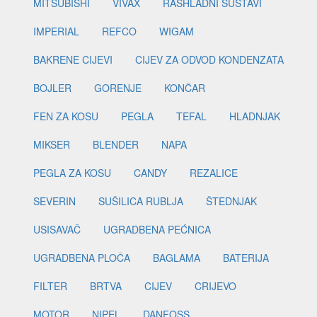
MITSUBISHI
VIVAX
RASHLADNI SUSTAVI
IMPERIAL
REFCO
WIGAM
BAKRENE CIJEVI
CIJEV ZA ODVOD KONDENZATA
BOJLER
GORENJE
KONČAR
FEN ZA KOSU
PEGLA
TEFAL
HLADNJAK
MIKSER
BLENDER
NAPA
PEGLA ZA KOSU
CANDY
REZALICE
SEVERIN
SUŠILICA RUBLJA
ŠTEDNJAK
USISAVAČ
UGRADBENA PEĆNICA
UGRADBENA PLOČA
BAGLAMA
BATERIJA
FILTER
BRTVA
CIJEV
CRIJEVO
MOTOR
NIPEL
DANFOSS