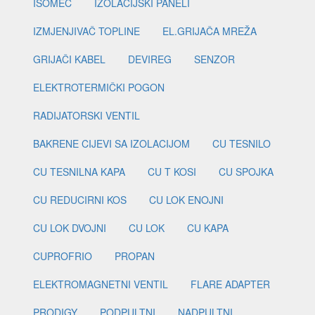
ISOMEC
IZOLACIJSKI PANELI
IZMJENJIVAČ TOPLINE
EL.GRIJAČA MREŽA
GRIJAČI KABEL
DEVIREG
SENZOR
ELEKTROTERMIČKI POGON
RADIJATORSKI VENTIL
BAKRENE CIJEVI SA IZOLACIJOM
CU TESNILO
CU TESNILNA KAPA
CU T KOSI
CU SPOJKA
CU REDUCIRNI KOS
CU LOK ENOJNI
CU LOK DVOJNI
CU LOK
CU KAPA
CUPROFRIO
PROPAN
ELEKTROMAGNETNI VENTIL
FLARE ADAPTER
PRODIGY
PODPULTNI
NADPULTNI