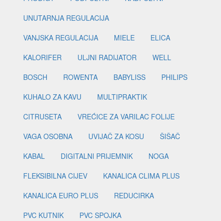
UNUTARNJA REGULACIJA
VANJSKA REGULACIJA
MIELE
ELICA
KALORIFER
ULJNI RADIJATOR
WELL
BOSCH
ROWENTA
BABYLISS
PHILIPS
KUHALO ZA KAVU
MULTIPRAKTIK
CITRUSETA
VREĆICE ZA VARILAC FOLIJE
VAGA OSOBNA
UVIJAČ ZA KOSU
ŠIŠAČ
KABAL
DIGITALNI PRIJEMNIK
NOGA
FLEKSIBILNA CIJEV
KANALICA CLIMA PLUS
KANALICA EURO PLUS
REDUCIRKA
PVC KUTNIK
PVC SPOJKA