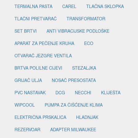
TERMALNA PASTA
CAREL
TLAČNA SKLOPKA
TLAČNI PRETVARAČ
TRANSFORMATOR
SET BRTVI
ANTI VIBRACIJSKE PODLOŠKE
APARAT ZA PEČENJE KRUHA
ECO
OTVARAČ JEZGRE VENTILA
BRTVA POLILNE CIJEVI
STEZALJKA
GRIJAČ ULJA
NOSAČ PRESOSTATA
PVC NASTAVAK
DCG
NECCHI
KLIJEŠTA
WIPCOOL
PUMPA ZA ČIŠĆENJE KLIMA
ELEKTRIČNA PRSKALICA
HLADNJAK
REZERVOAR
ADAPTER MILWAUKEE