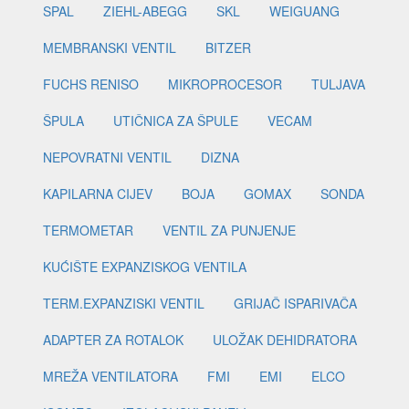
SPAL
ZIEHL-ABEGG
SKL
WEIGUANG
MEMBRANSKI VENTIL
BITZER
FUCHS RENISO
MIKROPROCESOR
TULJAVA
ŠPULA
UTIČNICA ZA ŠPULE
VECAM
NEPOVRATNI VENTIL
DIZNA
KAPILARNA CIJEV
BOJA
GOMAX
SONDA
TERMOMETAR
VENTIL ZA PUNJENJE
KUĆIŠTE EXPANZISKOG VENTILA
TERM.EXPANZISKI VENTIL
GRIJAČ ISPARIVAČA
ADAPTER ZA ROTALOK
ULOŽAK DEHIDRATORA
MREŽA VENTILATORA
FMI
EMI
ELCO