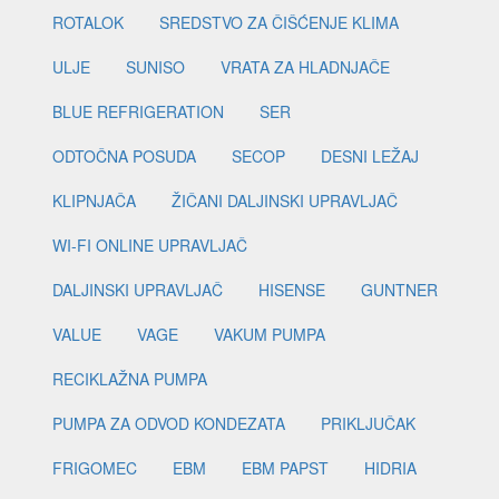
ROTALOK
SREDSTVO ZA ČIŠĆENJE KLIMA
ULJE
SUNISO
VRATA ZA HLADNJAČE
BLUE REFRIGERATION
SER
ODTOČNA POSUDA
SECOP
DESNI LEŽAJ
KLIPNJAČA
ŽIČANI DALJINSKI UPRAVLJAČ
WI-FI ONLINE UPRAVLJAČ
DALJINSKI UPRAVLJAČ
HISENSE
GUNTNER
VALUE
VAGE
VAKUM PUMPA
RECIKLAŽNA PUMPA
PUMPA ZA ODVOD KONDEZATA
PRIKLJUČAK
FRIGOMEC
EBM
EBM PAPST
HIDRIA