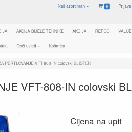
Naš asortiman
Prijava
0
CIJA
AKCIJA BIJELE TEHNIKE
AKCIJA
REFCO
VALUE
takt
Opći uvjeti
Košarica
ZA PERTLOVANJE VFT-808-IN colovski BLISTER
E VFT-808-IN colovski B
Cijena na upit