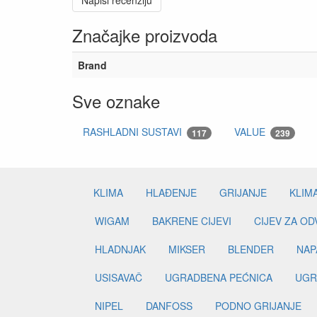
Napiši recenziju
Značajke proizvoda
Brand
Sve oznake
RASHLADNI SUSTAVI
VALUE
117
239
KLIMA
HLAĐENJE
GRIJANJE
KLIM
WIGAM
BAKRENE CIJEVI
CIJEV ZA O
HLADNJAK
MIKSER
BLENDER
NAP
USISAVAČ
UGRADBENA PEĆNICA
UGR
NIPEL
DANFOSS
PODNO GRIJANJE