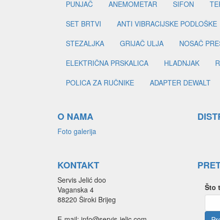
PUNJAČ
ANEMOMETAR
SIFON
TE
SET BRTVI
ANTI VIBRACIJSKE PODLOŠKE
STEZALJKA
GRIJAČ ULJA
NOSAČ PRE
ELEKTRIČNA PRSKALICA
HLADNJAK
R
POLICA ZA RUČNIKE
ADAPTER DEWALT
O NAMA
DIST
Foto galerija
KONTAKT
PRE
Servis Jelić doo
Što 
Vaganska 4
88220 Široki Brijeg
E-mail: info@servis-jelic.com