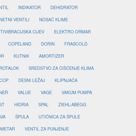
NTIL
INDIKATOR
DEHIDRATOR
ETNI VENTILI
NOSAČ KLIME
TIVIBRACIJSKA CIJEV
ELEKTRO ORMAR
COPELAND
DORIN
FRASCOLD
OR
KUTNIK
AMORTIZER
ROTALOK
SREDSTVO ZA ČIŠĆENJE KLIMA
COP
DESNI LEŽAJ
KLIPNJAČA
NER
VALUE
VAGE
VAKUM PUMPA
ST
HIDRIA
SPAL
ZIEHL-ABEGG
AVA
ŠPULA
UTIČNICA ZA ŠPULE
METAR
VENTIL ZA PUNJENJE