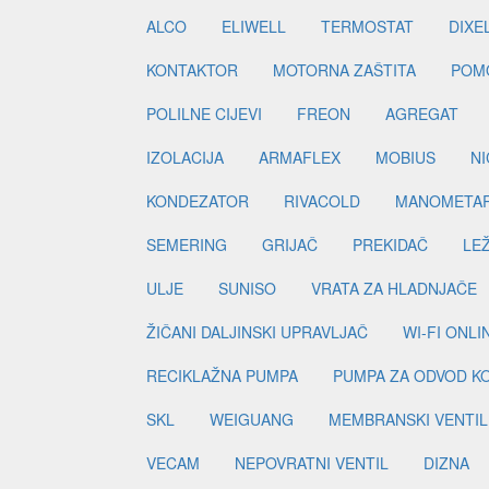
ALCO
ELIWELL
TERMOSTAT
DIXE
KONTAKTOR
MOTORNA ZAŠTITA
POM
POLILNE CIJEVI
FREON
AGREGAT
IZOLACIJA
ARMAFLEX
MOBIUS
N
KONDEZATOR
RIVACOLD
MANOMETA
SEMERING
GRIJAČ
PREKIDAČ
LE
ULJE
SUNISO
VRATA ZA HLADNJAČE
ŽIČANI DALJINSKI UPRAVLJAČ
WI-FI ONL
RECIKLAŽNA PUMPA
PUMPA ZA ODVOD K
SKL
WEIGUANG
MEMBRANSKI VENTIL
VECAM
NEPOVRATNI VENTIL
DIZNA