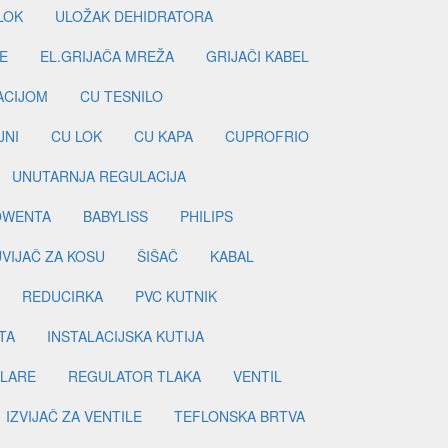
LOK
ULOŽAK DEHIDRATORA
E
EL.GRIJAČA MREŽA
GRIJAČI KABEL
LACIJOM
CU TESNILO
JNI
CU LOK
CU KAPA
CUPROFRIO
UNUTARNJA REGULACIJA
OWENTA
BABYLISS
PHILIPS
UVIJAČ ZA KOSU
ŠIŠAČ
KABAL
REDUCIRKA
PVC KUTNIK
TA
INSTALACIJSKA KUTIJA
ILARE
REGULATOR TLAKA
VENTIL
IZVIJAČ ZA VENTILE
TEFLONSKA BRTVA