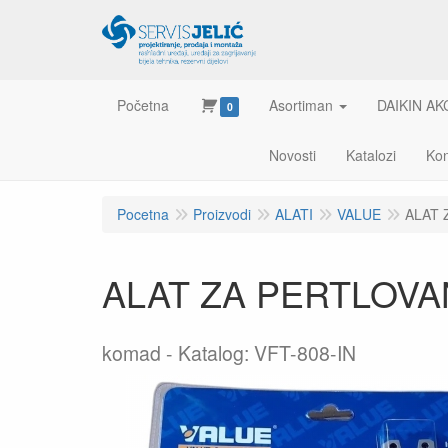
Početna
Asortiman
DAIKIN AK
0
Novosti
Katalozi
Kon
Pocetna
Proizvodi
ALATI
VALUE
ALAT 
ALAT ZA PERTLOVANJ
komad
Katalog: VFT-808-IN