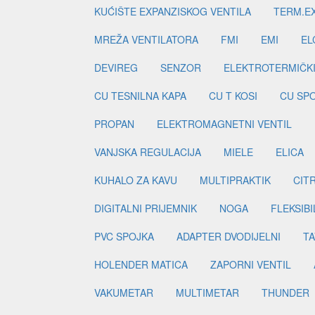
KUĆIŠTE EXPANZISKOG VENTILA
TERM.EX
MREŽA VENTILATORA
FMI
EMI
EL
DEVIREG
SENZOR
ELEKTROTERMIČK
CU TESNILNA KAPA
CU T KOSI
CU SP
PROPAN
ELEKTROMAGNETNI VENTIL
VANJSKA REGULACIJA
MIELE
ELICA
KUHALO ZA KAVU
MULTIPRAKTIK
CIT
DIGITALNI PRIJEMNIK
NOGA
FLEKSIBI
PVC SPOJKA
ADAPTER DVODIJELNI
TA
HOLENDER MATICA
ZAPORNI VENTIL
VAKUMETAR
MULTIMETAR
THUNDER