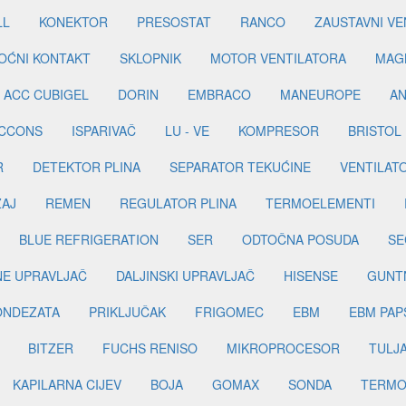
LL
KONEKTOR
PRESOSTAT
RANCO
ZAUSTAVNI VE
OĆNI KONTAKT
SKLOPNIK
MOTOR VENTILATORA
MAGN
ACC CUBIGEL
DORIN
EMBRACO
MANEUROPE
AN
ICCONS
ISPARIVAČ
LU - VE
KOMPRESOR
BRISTOL
R
DETEKTOR PLINA
SEPARATOR TEKUĆINE
VENTILAT
ŽAJ
REMEN
REGULATOR PLINA
TERMOELEMENTI
BLUE REFRIGERATION
SER
ODTOČNA POSUDA
SE
INE UPRAVLJAČ
DALJINSKI UPRAVLJAČ
HISENSE
GUNT
ONDEZATA
PRIKLJUČAK
FRIGOMEC
EBM
EBM PAP
BITZER
FUCHS RENISO
MIKROPROCESOR
TULJ
KAPILARNA CIJEV
BOJA
GOMAX
SONDA
TERMO