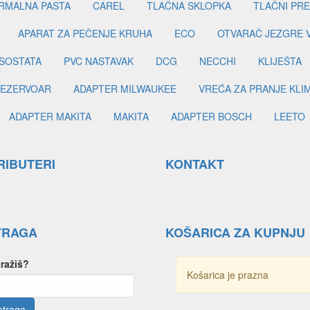
RMALNA PASTA
CAREL
TLAČNA SKLOPKA
TLAČNI PR
APARAT ZA PEČENJE KRUHA
ECO
OTVARAČ JEZGRE 
SOSTATA
PVC NASTAVAK
DCG
NECCHI
KLIJEŠTA
EZERVOAR
ADAPTER MILWAUKEE
VREĆA ZA PRANJE KLI
ADAPTER MAKITA
MAKITA
ADAPTER BOSCH
LEETO
RIBUTERI
KONTAKT
TRAGA
KOŠARICA ZA KUPNJU
tražiš?
Košarica je prazna