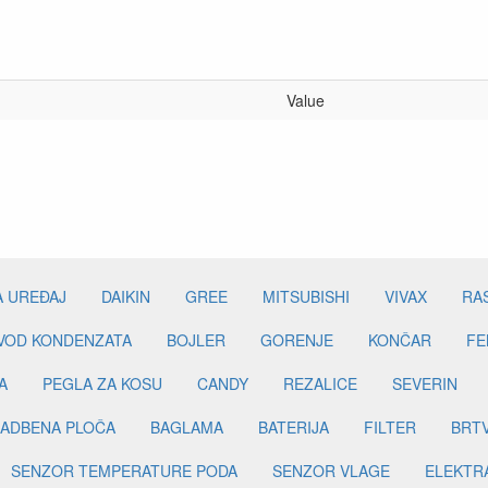
Value
A UREĐAJ
DAIKIN
GREE
MITSUBISHI
VIVAX
RA
DVOD KONDENZATA
BOJLER
GORENJE
KONČAR
FE
A
PEGLA ZA KOSU
CANDY
REZALICE
SEVERIN
ADBENA PLOČA
BAGLAMA
BATERIJA
FILTER
BRT
SENZOR TEMPERATURE PODA
SENZOR VLAGE
ELEKTR