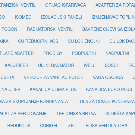
PANZISKI VENTIL
GRIJAČ ISPARIVAČA
ADAPTER ZA ROTA
CO
ISOMEC
IZOLACIJSKI PANELI
IZMJENJIVAČ TOPLIN
I POGON
RADIJATORSKI VENTIL
BAKRENE CIJEVI SA IZO
OJKA
CU REDUCIRNI KOS
CU LOK ENOJNI
CU LOK DVO
FLARE ADAPTER
PRODIGY
PODPULTNI
NADPULTNI
KALORIFER
ULJNI RADIJATOR
WELL
BOSCH
R
RUSETA
VREĆICE ZA VARILAC FOLIJE
VAGA OSOBNA
LNA CIJEV
KANALICA CLIMA PLUS
KANALICA EURO PLUS
VA ZA SKUPLJANJE KONDENZATA
LULA ZA ODVOD KONDENZA
ALAT ZA PERTLOVANJE
TEFLONSKA BRTVA
KLIJEŠTA KAP
REDUKCIJA
CUBIGEL
ZEL
ELISA VENTILATORA