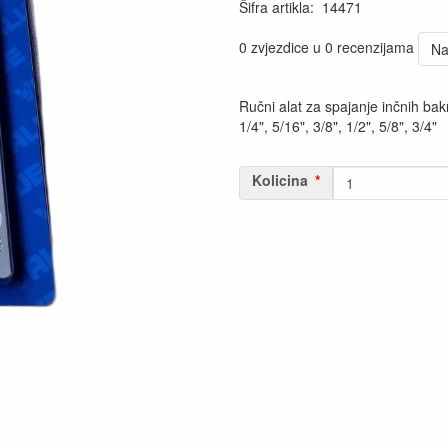
Šifra artikla
:
14471
0 zvjezdice u 0 recenzijama
Na
Ručni alat za spajanje inčnih bakr
1/4", 5/16", 3/8", 1/2", 5/8", 3/4"
Kolicina