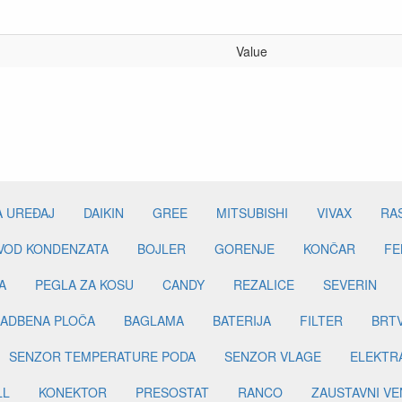
Value
A UREĐAJ
DAIKIN
GREE
MITSUBISHI
VIVAX
RA
DVOD KONDENZATA
BOJLER
GORENJE
KONČAR
FE
A
PEGLA ZA KOSU
CANDY
REZALICE
SEVERIN
ADBENA PLOČA
BAGLAMA
BATERIJA
FILTER
BRT
SENZOR TEMPERATURE PODA
SENZOR VLAGE
ELEKTR
LL
KONEKTOR
PRESOSTAT
RANCO
ZAUSTAVNI VE