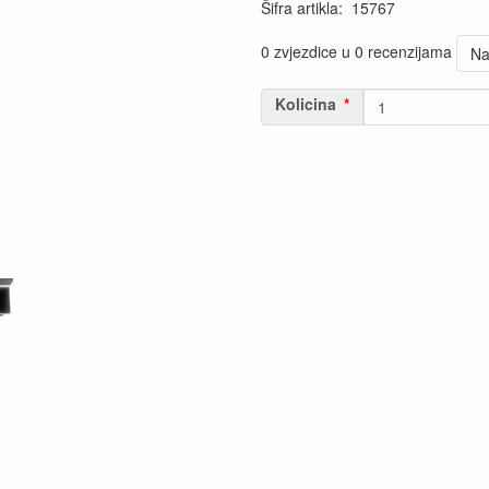
Šifra artikla
:
15767
0 zvjezdice u 0 recenzijama
Na
Kolicina