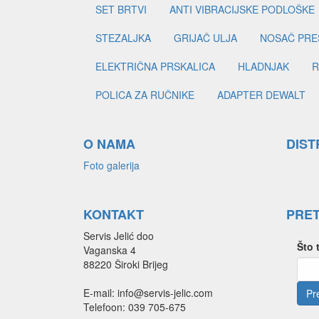
SET BRTVI
ANTI VIBRACIJSKE PODLOŠKE
STEZALJKA
GRIJAČ ULJA
NOSAČ PRE
ELEKTRIČNA PRSKALICA
HLADNJAK
R
POLICA ZA RUČNIKE
ADAPTER DEWALT
O NAMA
DIST
Foto galerija
KONTAKT
PRE
Servis Jelić doo
Što 
Vaganska 4
88220 Široki Brijeg
E-mail: info@servis-jelic.com
Telefoon: 039 705-675