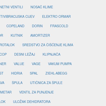
ETNI VENTILI
NOSAČ KLIME
TIVIBRACIJSKA CIJEV
ELEKTRO ORMAR
COPELAND
DORIN
FRASCOLD
OR
KUTNIK
AMORTIZER
ROTALOK
SREDSTVO ZA ČIŠĆENJE KLIMA
COP
DESNI LEŽAJ
KLIPNJAČA
NER
VALUE
VAGE
VAKUM PUMPA
ST
HIDRIA
SPAL
ZIEHL-ABEGG
AVA
ŠPULA
UTIČNICA ZA ŠPULE
METAR
VENTIL ZA PUNJENJE
LOK
ULOŽAK DEHIDRATORA