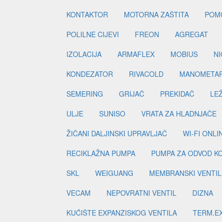
KONTAKTOR
MOTORNA ZAŠTITA
POM
POLILNE CIJEVI
FREON
AGREGAT
IZOLACIJA
ARMAFLEX
MOBIUS
N
KONDEZATOR
RIVACOLD
MANOMETA
SEMERING
GRIJAČ
PREKIDAČ
LE
ULJE
SUNISO
VRATA ZA HLADNJAČE
ŽIČANI DALJINSKI UPRAVLJAČ
WI-FI ONL
RECIKLAŽNA PUMPA
PUMPA ZA ODVOD K
SKL
WEIGUANG
MEMBRANSKI VENTIL
VECAM
NEPOVRATNI VENTIL
DIZNA
KUĆIŠTE EXPANZISKOG VENTILA
TERM.EX