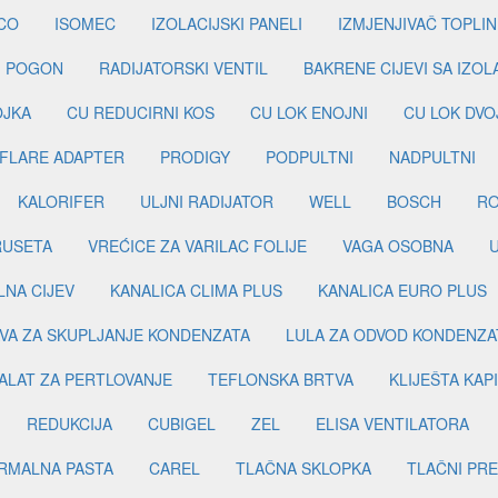
CO
ISOMEC
IZOLACIJSKI PANELI
IZMJENJIVAČ TOPLIN
I POGON
RADIJATORSKI VENTIL
BAKRENE CIJEVI SA IZO
OJKA
CU REDUCIRNI KOS
CU LOK ENOJNI
CU LOK DVO
FLARE ADAPTER
PRODIGY
PODPULTNI
NADPULTNI
KALORIFER
ULJNI RADIJATOR
WELL
BOSCH
R
RUSETA
VREĆICE ZA VARILAC FOLIJE
VAGA OSOBNA
LNA CIJEV
KANALICA CLIMA PLUS
KANALICA EURO PLUS
VA ZA SKUPLJANJE KONDENZATA
LULA ZA ODVOD KONDENZA
ALAT ZA PERTLOVANJE
TEFLONSKA BRTVA
KLIJEŠTA KAP
REDUKCIJA
CUBIGEL
ZEL
ELISA VENTILATORA
RMALNA PASTA
CAREL
TLAČNA SKLOPKA
TLAČNI PR