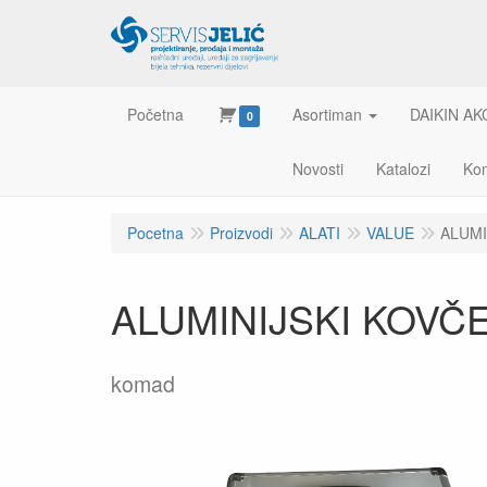
Početna
Asortiman
DAIKIN AK
0
Novosti
Katalozi
Kon
Pocetna
Proizvodi
ALATI
VALUE
ALUMI
ALUMINIJSKI KOVČ
komad