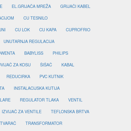
E
EL.GRIJAČA MREŽA
GRIJAČI KABEL
LACIJOM
CU TESNILO
JNI
CU LOK
CU KAPA
CUPROFRIO
UNUTARNJA REGULACIJA
OWENTA
BABYLISS
PHILIPS
UVIJAČ ZA KOSU
ŠIŠAČ
KABAL
REDUCIRKA
PVC KUTNIK
TA
INSTALACIJSKA KUTIJA
ILARE
REGULATOR TLAKA
VENTIL
IZVIJAČ ZA VENTILE
TEFLONSKA BRTVA
ETVARAČ
TRANSFORMATOR