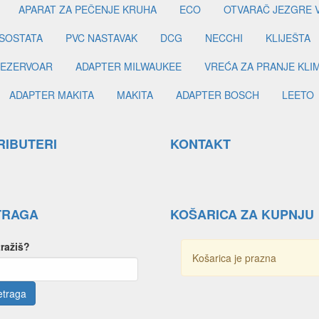
APARAT ZA PEČENJE KRUHA
ECO
OTVARAČ JEZGRE 
SOSTATA
PVC NASTAVAK
DCG
NECCHI
KLIJEŠTA
EZERVOAR
ADAPTER MILWAUKEE
VREĆA ZA PRANJE KLI
ADAPTER MAKITA
MAKITA
ADAPTER BOSCH
LEETO
RIBUTERI
KONTAKT
TRAGA
KOŠARICA ZA KUPNJU
tražiš?
Košarica je prazna