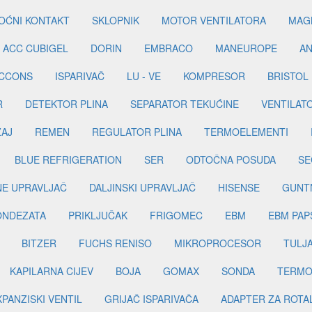
OĆNI KONTAKT
SKLOPNIK
MOTOR VENTILATORA
MAGN
ACC CUBIGEL
DORIN
EMBRACO
MANEUROPE
AN
ICCONS
ISPARIVAČ
LU - VE
KOMPRESOR
BRISTOL
R
DETEKTOR PLINA
SEPARATOR TEKUĆINE
VENTILAT
ŽAJ
REMEN
REGULATOR PLINA
TERMOELEMENTI
BLUE REFRIGERATION
SER
ODTOČNA POSUDA
SE
INE UPRAVLJAČ
DALJINSKI UPRAVLJAČ
HISENSE
GUNT
ONDEZATA
PRIKLJUČAK
FRIGOMEC
EBM
EBM PAP
BITZER
FUCHS RENISO
MIKROPROCESOR
TULJ
KAPILARNA CIJEV
BOJA
GOMAX
SONDA
TERMO
PANZISKI VENTIL
GRIJAČ ISPARIVAČA
ADAPTER ZA ROTA