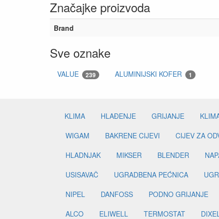
Značajke proizvoda
Brand
Sve oznake
VALUE
ALUMINIJSKI KOFER
239
1
KLIMA
HLAĐENJE
GRIJANJE
KLIM
WIGAM
BAKRENE CIJEVI
CIJEV ZA O
HLADNJAK
MIKSER
BLENDER
NAP
USISAVAČ
UGRADBENA PEĆNICA
UGR
NIPEL
DANFOSS
PODNO GRIJANJE
ALCO
ELIWELL
TERMOSTAT
DIXE