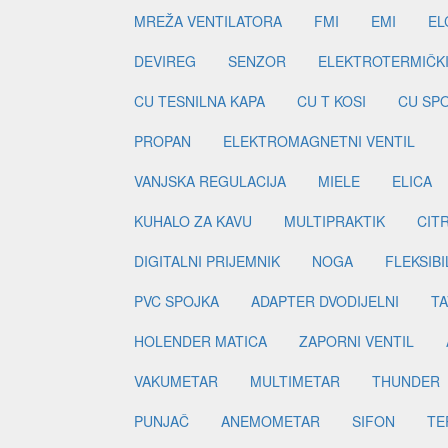
MREŽA VENTILATORA
FMI
EMI
EL
DEVIREG
SENZOR
ELEKTROTERMIČK
CU TESNILNA KAPA
CU T KOSI
CU SP
PROPAN
ELEKTROMAGNETNI VENTIL
VANJSKA REGULACIJA
MIELE
ELICA
KUHALO ZA KAVU
MULTIPRAKTIK
CIT
DIGITALNI PRIJEMNIK
NOGA
FLEKSIBI
PVC SPOJKA
ADAPTER DVODIJELNI
TA
HOLENDER MATICA
ZAPORNI VENTIL
VAKUMETAR
MULTIMETAR
THUNDER
PUNJAČ
ANEMOMETAR
SIFON
TE