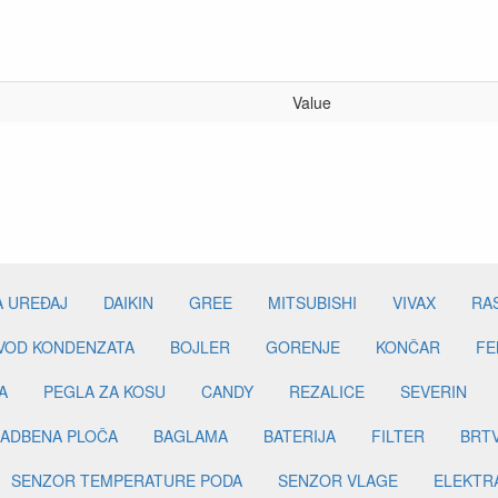
Value
A UREĐAJ
DAIKIN
GREE
MITSUBISHI
VIVAX
RA
DVOD KONDENZATA
BOJLER
GORENJE
KONČAR
FE
A
PEGLA ZA KOSU
CANDY
REZALICE
SEVERIN
ADBENA PLOČA
BAGLAMA
BATERIJA
FILTER
BRT
SENZOR TEMPERATURE PODA
SENZOR VLAGE
ELEKTR