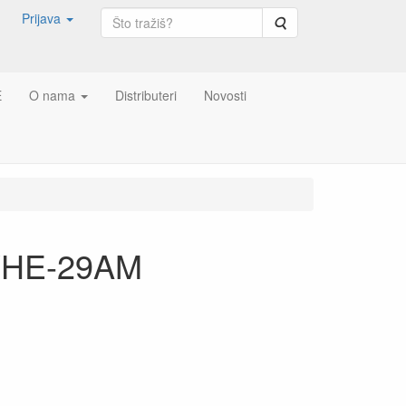
Prijava
Pretraga
E
O nama
Distributeri
Novosti
VHE-29AM