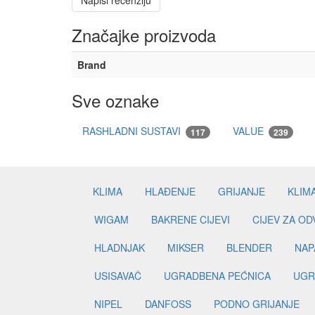
Napiši recenziju
Značajke proizvoda
Brand
Sve oznake
RASHLADNI SUSTAVI
VALUE
117
239
KLIMA
HLAĐENJE
GRIJANJE
KLIM
WIGAM
BAKRENE CIJEVI
CIJEV ZA O
HLADNJAK
MIKSER
BLENDER
NAP
USISAVAČ
UGRADBENA PEĆNICA
UGR
NIPEL
DANFOSS
PODNO GRIJANJE