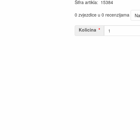
Šifra artikla
:
15384
0 zvjezdice u 0 recenzijama
Na
Kolicina