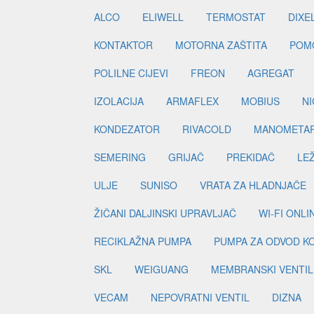
ALCO
ELIWELL
TERMOSTAT
DIXE
KONTAKTOR
MOTORNA ZAŠTITA
POM
POLILNE CIJEVI
FREON
AGREGAT
IZOLACIJA
ARMAFLEX
MOBIUS
N
KONDEZATOR
RIVACOLD
MANOMETA
SEMERING
GRIJAČ
PREKIDAČ
LE
ULJE
SUNISO
VRATA ZA HLADNJAČE
ŽIČANI DALJINSKI UPRAVLJAČ
WI-FI ONL
RECIKLAŽNA PUMPA
PUMPA ZA ODVOD K
SKL
WEIGUANG
MEMBRANSKI VENTIL
VECAM
NEPOVRATNI VENTIL
DIZNA