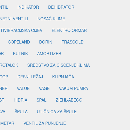
NTIL
INDIKATOR
DEHIDRATOR
ETNI VENTILI
NOSAČ KLIME
TIVIBRACIJSKA CIJEV
ELEKTRO ORMAR
COPELAND
DORIN
FRASCOLD
OR
KUTNIK
AMORTIZER
ROTALOK
SREDSTVO ZA ČIŠĆENJE KLIMA
COP
DESNI LEŽAJ
KLIPNJAČA
NER
VALUE
VAGE
VAKUM PUMPA
ST
HIDRIA
SPAL
ZIEHL-ABEGG
AVA
ŠPULA
UTIČNICA ZA ŠPULE
METAR
VENTIL ZA PUNJENJE