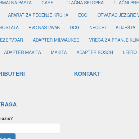
RMALNA PASTA
CAREL
TLAČNA SKLOPKA
TLAČNI PR
APARAT ZA PEČENJE KRUHA
ECO
OTVARAČ JEZGRE 
SOSTATA
PVC NASTAVAK
DCG
NECCHI
KLIJEŠTA
EZERVOAR
ADAPTER MILWAUKEE
VREĆA ZA PRANJE KLI
ADAPTER MAKITA
MAKITA
ADAPTER BOSCH
LEETO
RIBUTERI
KONTAKT
TRAGA
tražiš?