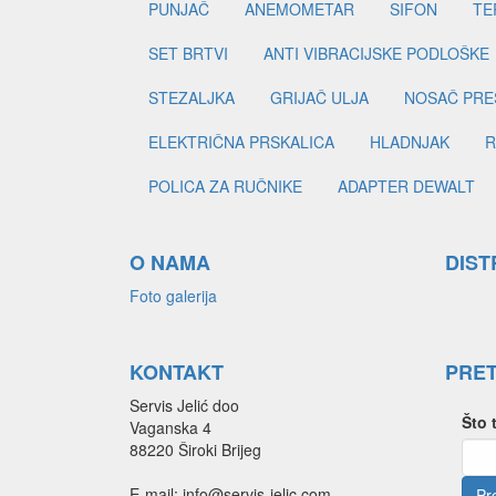
PUNJAČ
ANEMOMETAR
SIFON
TE
SET BRTVI
ANTI VIBRACIJSKE PODLOŠKE
STEZALJKA
GRIJAČ ULJA
NOSAČ PRE
ELEKTRIČNA PRSKALICA
HLADNJAK
R
POLICA ZA RUČNIKE
ADAPTER DEWALT
O NAMA
DIST
Foto galerija
KONTAKT
PRE
Servis Jelić doo
Što 
Vaganska 4
88220 Široki Brijeg
E-mail: info@servis-jelic.com