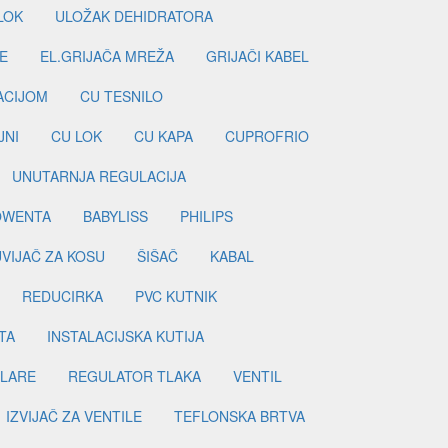
LOK
ULOŽAK DEHIDRATORA
E
EL.GRIJAČA MREŽA
GRIJAČI KABEL
LACIJOM
CU TESNILO
JNI
CU LOK
CU KAPA
CUPROFRIO
UNUTARNJA REGULACIJA
OWENTA
BABYLISS
PHILIPS
UVIJAČ ZA KOSU
ŠIŠAČ
KABAL
REDUCIRKA
PVC KUTNIK
TA
INSTALACIJSKA KUTIJA
ILARE
REGULATOR TLAKA
VENTIL
IZVIJAČ ZA VENTILE
TEFLONSKA BRTVA