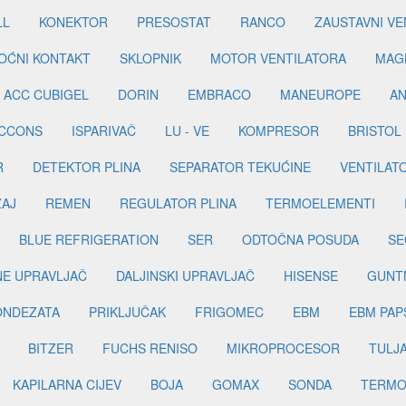
LL
KONEKTOR
PRESOSTAT
RANCO
ZAUSTAVNI VE
OĆNI KONTAKT
SKLOPNIK
MOTOR VENTILATORA
MAGN
ACC CUBIGEL
DORIN
EMBRACO
MANEUROPE
AN
ICCONS
ISPARIVAČ
LU - VE
KOMPRESOR
BRISTOL
R
DETEKTOR PLINA
SEPARATOR TEKUĆINE
VENTILAT
ŽAJ
REMEN
REGULATOR PLINA
TERMOELEMENTI
BLUE REFRIGERATION
SER
ODTOČNA POSUDA
SE
INE UPRAVLJAČ
DALJINSKI UPRAVLJAČ
HISENSE
GUNT
ONDEZATA
PRIKLJUČAK
FRIGOMEC
EBM
EBM PAP
BITZER
FUCHS RENISO
MIKROPROCESOR
TULJ
KAPILARNA CIJEV
BOJA
GOMAX
SONDA
TERMO