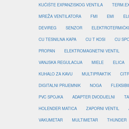
KUĆIŠTE EXPANZISKOG VENTILA
TERM.EX
MREŽA VENTILATORA
FMI
EMI
EL
DEVIREG
SENZOR
ELEKTROTERMIČK
CU TESNILNA KAPA
CU T KOSI
CU SP
PROPAN
ELEKTROMAGNETNI VENTIL
VANJSKA REGULACIJA
MIELE
ELICA
KUHALO ZA KAVU
MULTIPRAKTIK
CIT
DIGITALNI PRIJEMNIK
NOGA
FLEKSIBI
PVC SPOJKA
ADAPTER DVODIJELNI
TA
HOLENDER MATICA
ZAPORNI VENTIL
VAKUMETAR
MULTIMETAR
THUNDER