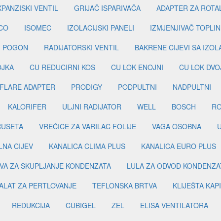
PANZISKI VENTIL
GRIJAČ ISPARIVAČA
ADAPTER ZA ROTA
CO
ISOMEC
IZOLACIJSKI PANELI
IZMJENJIVAČ TOPLIN
I POGON
RADIJATORSKI VENTIL
BAKRENE CIJEVI SA IZO
OJKA
CU REDUCIRNI KOS
CU LOK ENOJNI
CU LOK DVO
FLARE ADAPTER
PRODIGY
PODPULTNI
NADPULTNI
KALORIFER
ULJNI RADIJATOR
WELL
BOSCH
R
RUSETA
VREĆICE ZA VARILAC FOLIJE
VAGA OSOBNA
LNA CIJEV
KANALICA CLIMA PLUS
KANALICA EURO PLUS
VA ZA SKUPLJANJE KONDENZATA
LULA ZA ODVOD KONDENZA
ALAT ZA PERTLOVANJE
TEFLONSKA BRTVA
KLIJEŠTA KAP
REDUKCIJA
CUBIGEL
ZEL
ELISA VENTILATORA