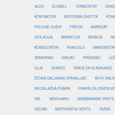
ALCO
ELIWELL
TERMOSTAT
DIXE
KONTAKTOR
MOTORNA ZAŠTITA
POM
POLILNE CIJEVI
FREON
AGREGAT
IZOLACIJA
ARMAFLEX
MOBIUS
N
KONDEZATOR
RIVACOLD
MANOMETA
SEMERING
GRIJAČ
PREKIDAČ
LE
ULJE
SUNISO
VRATA ZA HLADNJAČE
ŽIČANI DALJINSKI UPRAVLJAČ
WI-FI ONL
RECIKLAŽNA PUMPA
PUMPA ZA ODVOD K
SKL
WEIGUANG
MEMBRANSKI VENTIL
VECAM
NEPOVRATNI VENTIL
DIZNA