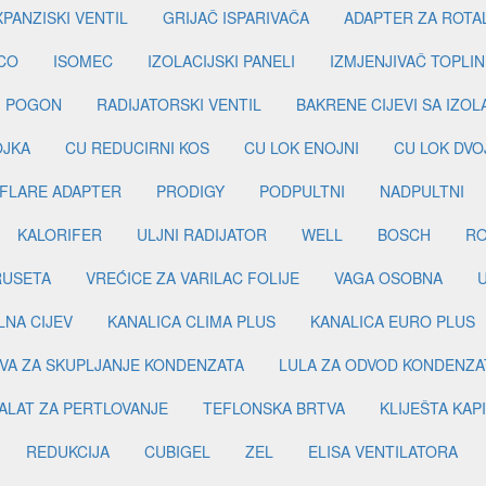
PANZISKI VENTIL
GRIJAČ ISPARIVAČA
ADAPTER ZA ROTA
CO
ISOMEC
IZOLACIJSKI PANELI
IZMJENJIVAČ TOPLIN
I POGON
RADIJATORSKI VENTIL
BAKRENE CIJEVI SA IZO
OJKA
CU REDUCIRNI KOS
CU LOK ENOJNI
CU LOK DVO
FLARE ADAPTER
PRODIGY
PODPULTNI
NADPULTNI
KALORIFER
ULJNI RADIJATOR
WELL
BOSCH
R
RUSETA
VREĆICE ZA VARILAC FOLIJE
VAGA OSOBNA
LNA CIJEV
KANALICA CLIMA PLUS
KANALICA EURO PLUS
VA ZA SKUPLJANJE KONDENZATA
LULA ZA ODVOD KONDENZA
ALAT ZA PERTLOVANJE
TEFLONSKA BRTVA
KLIJEŠTA KAP
REDUKCIJA
CUBIGEL
ZEL
ELISA VENTILATORA