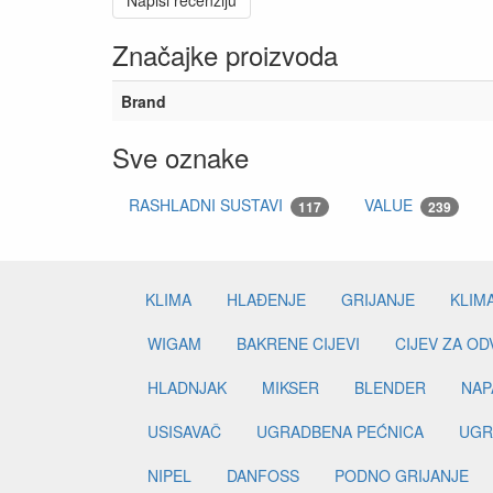
Napiši recenziju
Značajke proizvoda
Brand
Sve oznake
RASHLADNI SUSTAVI
VALUE
117
239
KLIMA
HLAĐENJE
GRIJANJE
KLIM
WIGAM
BAKRENE CIJEVI
CIJEV ZA O
HLADNJAK
MIKSER
BLENDER
NAP
USISAVAČ
UGRADBENA PEĆNICA
UGR
NIPEL
DANFOSS
PODNO GRIJANJE