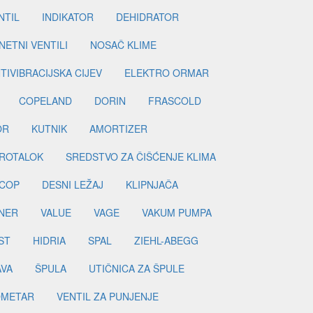
NTIL
INDIKATOR
DEHIDRATOR
ETNI VENTILI
NOSAČ KLIME
TIVIBRACIJSKA CIJEV
ELEKTRO ORMAR
COPELAND
DORIN
FRASCOLD
OR
KUTNIK
AMORTIZER
ROTALOK
SREDSTVO ZA ČIŠĆENJE KLIMA
COP
DESNI LEŽAJ
KLIPNJAČA
NER
VALUE
VAGE
VAKUM PUMPA
ST
HIDRIA
SPAL
ZIEHL-ABEGG
AVA
ŠPULA
UTIČNICA ZA ŠPULE
METAR
VENTIL ZA PUNJENJE