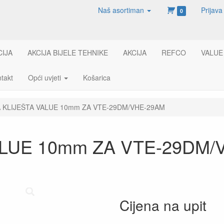
Naš asortiman
Prijava
0
CIJA
AKCIJA BIJELE TEHNIKE
AKCIJA
REFCO
VALUE
takt
Opći uvjeti
Košarica
 KLIJEŠTA VALUE 10mm ZA VTE-29DM/VHE-29AM
ALUE 10mm ZA VTE-29DM/
Cijena na upit