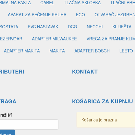
RMALNA PASTA
CAREL
TLAČNA SKLOPKA
TLAČNI PR
APARAT ZA PEČENJE KRUHA
ECO
OTVARAČ JEZGRE 
SOSTATA
PVC NASTAVAK
DCG
NECCHI
KLIJEŠTA
EZERVOAR
ADAPTER MILWAUKEE
VREĆA ZA PRANJE KLI
ADAPTER MAKITA
MAKITA
ADAPTER BOSCH
LEETO
RIBUTERI
KONTAKT
TRAGA
KOŠARICA ZA KUPNJU
tražiš?
Košarica je prazna