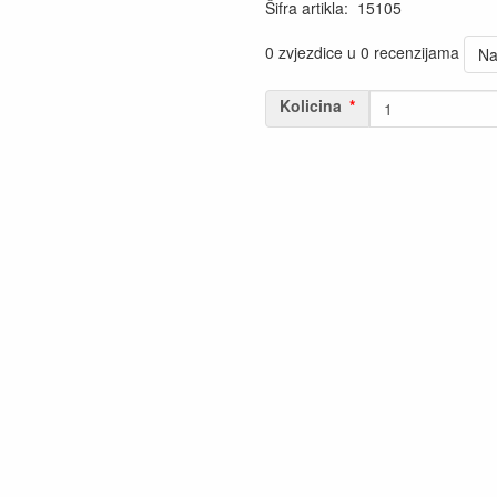
Šifra artikla
:
15105
0 zvjezdice u 0 recenzijama
Na
Kolicina