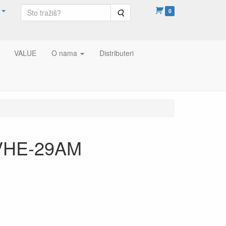
Pretraga
0
VALUE
O nama
Distributeri
VHE-29AM