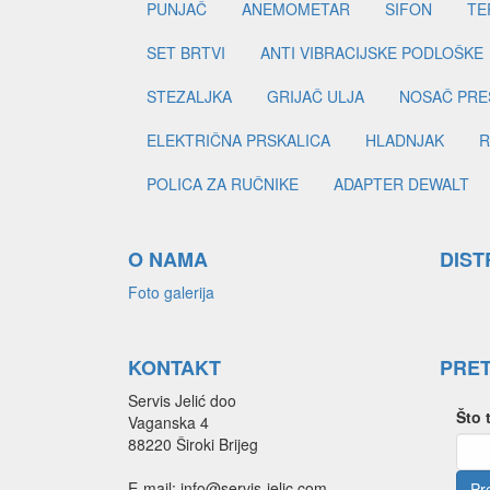
PUNJAČ
ANEMOMETAR
SIFON
TE
SET BRTVI
ANTI VIBRACIJSKE PODLOŠKE
STEZALJKA
GRIJAČ ULJA
NOSAČ PRE
ELEKTRIČNA PRSKALICA
HLADNJAK
R
POLICA ZA RUČNIKE
ADAPTER DEWALT
O NAMA
DIST
Foto galerija
KONTAKT
PRE
Servis Jelić doo
Što 
Vaganska 4
88220 Široki Brijeg
E-mail: info@servis-jelic.com