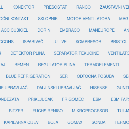
LL
KONEKTOR
PRESOSTAT
RANCO
ZAUSTAVNI VE
OĆNI KONTAKT
SKLOPNIK
MOTOR VENTILATORA
MAGN
ACC CUBIGEL
DORIN
EMBRACO
MANEUROPE
AN
ICCONS
ISPARIVAČ
LU - VE
KOMPRESOR
BRISTOL
R
DETEKTOR PLINA
SEPARATOR TEKUĆINE
VENTILAT
ŽAJ
REMEN
REGULATOR PLINA
TERMOELEMENTI
BLUE REFRIGERATION
SER
ODTOČNA POSUDA
SE
INE UPRAVLJAČ
DALJINSKI UPRAVLJAČ
HISENSE
GUNT
ONDEZATA
PRIKLJUČAK
FRIGOMEC
EBM
EBM PAP
BITZER
FUCHS RENISO
MIKROPROCESOR
TULJ
KAPILARNA CIJEV
BOJA
GOMAX
SONDA
TERMO