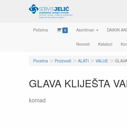
Početna
Asortiman
DAIKIN AK
0
Novosti
Katalozi
Kon
Pocetna
Proizvodi
ALATI
VALUE
GLAVA
GLAVA KLIJEŠTA V
komad