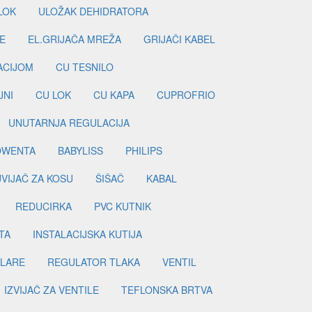
LOK
ULOŽAK DEHIDRATORA
E
EL.GRIJAČA MREŽA
GRIJAČI KABEL
LACIJOM
CU TESNILO
JNI
CU LOK
CU KAPA
CUPROFRIO
UNUTARNJA REGULACIJA
OWENTA
BABYLISS
PHILIPS
UVIJAČ ZA KOSU
ŠIŠAČ
KABAL
REDUCIRKA
PVC KUTNIK
TA
INSTALACIJSKA KUTIJA
ILARE
REGULATOR TLAKA
VENTIL
IZVIJAČ ZA VENTILE
TEFLONSKA BRTVA