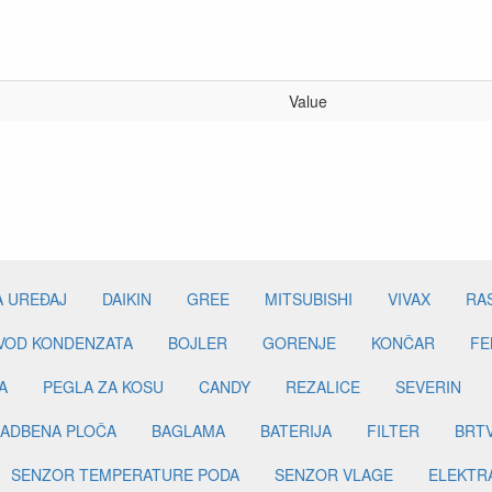
Value
A UREĐAJ
DAIKIN
GREE
MITSUBISHI
VIVAX
RA
DVOD KONDENZATA
BOJLER
GORENJE
KONČAR
FE
A
PEGLA ZA KOSU
CANDY
REZALICE
SEVERIN
ADBENA PLOČA
BAGLAMA
BATERIJA
FILTER
BRT
SENZOR TEMPERATURE PODA
SENZOR VLAGE
ELEKTR