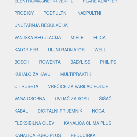
ELEKTROMAGNETNI VENTIL
FLARE ADAPTER
PRODIGY
PODPULTNI
NADPULTNI
UNUTARNJA REGULACIJA
VANJSKA REGULACIJA
MIELE
ELICA
KALORIFER
ULJNI RADIJATOR
WELL
BOSCH
ROWENTA
BABYLISS
PHILIPS
KUHALO ZA KAVU
MULTIPRAKTIK
CITRUSETA
VREĆICE ZA VARILAC FOLIJE
VAGA OSOBNA
UVIJAČ ZA KOSU
ŠIŠAČ
KABAL
DIGITALNI PRIJEMNIK
NOGA
FLEKSIBILNA CIJEV
KANALICA CLIMA PLUS
KANALICA EURO PLUS
REDUCIRKA