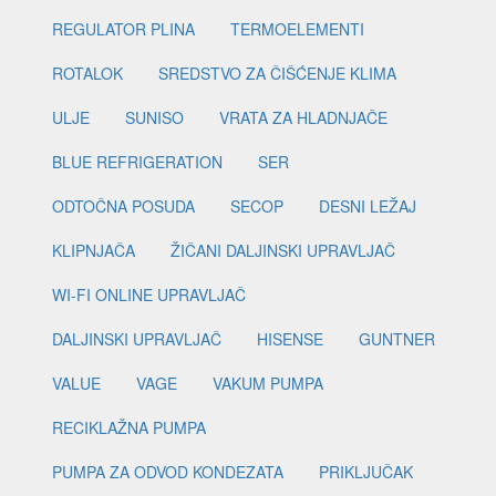
REGULATOR PLINA
TERMOELEMENTI
ROTALOK
SREDSTVO ZA ČIŠĆENJE KLIMA
ULJE
SUNISO
VRATA ZA HLADNJAČE
BLUE REFRIGERATION
SER
ODTOČNA POSUDA
SECOP
DESNI LEŽAJ
KLIPNJAČA
ŽIČANI DALJINSKI UPRAVLJAČ
WI-FI ONLINE UPRAVLJAČ
DALJINSKI UPRAVLJAČ
HISENSE
GUNTNER
VALUE
VAGE
VAKUM PUMPA
RECIKLAŽNA PUMPA
PUMPA ZA ODVOD KONDEZATA
PRIKLJUČAK