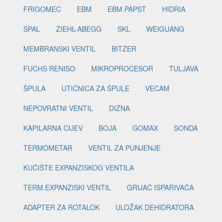
FRIGOMEC
EBM
EBM PAPST
HIDRIA
SPAL
ZIEHL-ABEGG
SKL
WEIGUANG
MEMBRANSKI VENTIL
BITZER
FUCHS RENISO
MIKROPROCESOR
TULJAVA
ŠPULA
UTIČNICA ZA ŠPULE
VECAM
NEPOVRATNI VENTIL
DIZNA
KAPILARNA CIJEV
BOJA
GOMAX
SONDA
TERMOMETAR
VENTIL ZA PUNJENJE
KUĆIŠTE EXPANZISKOG VENTILA
TERM.EXPANZISKI VENTIL
GRIJAČ ISPARIVAČA
ADAPTER ZA ROTALOK
ULOŽAK DEHIDRATORA