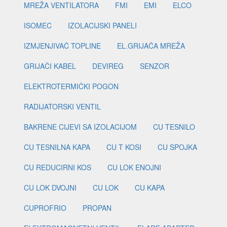
MREŽA VENTILATORA
FMI
EMI
ELCO
ISOMEC
IZOLACIJSKI PANELI
IZMJENJIVAČ TOPLINE
EL.GRIJAČA MREŽA
GRIJAČI KABEL
DEVIREG
SENZOR
ELEKTROTERMIČKI POGON
RADIJATORSKI VENTIL
BAKRENE CIJEVI SA IZOLACIJOM
CU TESNILO
CU TESNILNA KAPA
CU T KOSI
CU SPOJKA
CU REDUCIRNI KOS
CU LOK ENOJNI
CU LOK DVOJNI
CU LOK
CU KAPA
CUPROFRIO
PROPAN