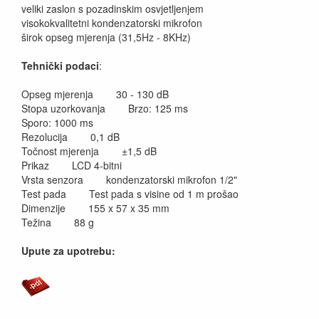
veliki zaslon s pozadinskim osvjetljenjem
visokokvalitetni kondenzatorski mikrofon
širok opseg mjerenja (31,5Hz - 8KHz)
Tehnički podaci
:
Opseg mjerenja 30 - 130 dB
Stopa uzorkovanja Brzo: 125 ms
Sporo: 1000 ms
Rezolucija 0,1 dB
Točnost mjerenja ±1,5 dB
Prikaz LCD 4-bitni
Vrsta senzora kondenzatorski mikrofon 1/2"
Test pada Test pada s visine od 1 m prošao
Dimenzije 155 x 57 x 35 mm
Težina 88 g
Upute za upotrebu: