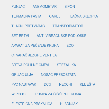
PUNJAČ
ANEMOMETAR
SIFON
TERMALNA PASTA
CAREL
TLAČNA SKLOPKA
TLAČNI PRETVARAČ
TRANSFORMATOR
SET BRTVI
ANTI VIBRACIJSKE PODLOŠKE
APARAT ZA PEČENJE KRUHA
ECO
OTVARAČ JEZGRE VENTILA
BRTVA POLILNE CIJEVI
STEZALJKA
GRIJAČ ULJA
NOSAČ PRESOSTATA
PVC NASTAVAK
DCG
NECCHI
KLIJEŠTA
WIPCOOL
PUMPA ZA ČIŠĆENJE KLIMA
ELEKTRIČNA PRSKALICA
HLADNJAK