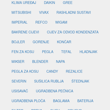
KLIMA UREĐAJ
DAIKIN
GREE
MITSUBISHI
VIVAX
RASHLADNI SUSTAVI
IMPERIAL
REFCO
WIGAM
BAKRENE CIJEVI
CIJEV ZA ODVOD KONDENZATA
BOJLER
GORENJE
KONČAR
FEN ZA KOSU
PEGLA
TEFAL
HLADNJAK
MIKSER
BLENDER
NAPA
PEGLA ZA KOSU
CANDY
REZALICE
SEVERIN
SUŠILICA RUBLJA
ŠTEDNJAK
USISAVAČ
UGRADBENA PEĆNICA
UGRADBENA PLOČA
BAGLAMA
BATERIJA