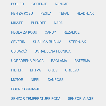
BOJLER
GORENJE
KONČAR
FEN ZA KOSU
PEGLA
TEFAL
HLADNJAK
MIKSER
BLENDER
NAPA
PEGLA ZA KOSU
CANDY
REZALICE
SEVERIN
SUŠILICA RUBLJA
ŠTEDNJAK
USISAVAČ
UGRADBENA PEĆNICA
UGRADBENA PLOČA
BAGLAMA
BATERIJA
FILTER
BRTVA
CIJEV
CRIJEVO
MOTOR
NIPEL
DANFOSS
PODNO GRIJANJE
SENZOR TEMPERATURE PODA
SENZOR VLAGE