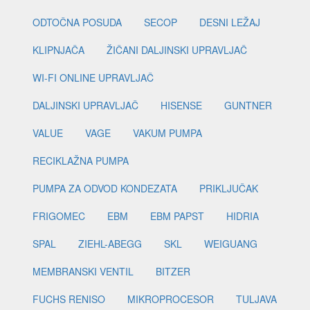
ODTOČNA POSUDA
SECOP
DESNI LEŽAJ
KLIPNJAČA
ŽIČANI DALJINSKI UPRAVLJAČ
WI-FI ONLINE UPRAVLJAČ
DALJINSKI UPRAVLJAČ
HISENSE
GUNTNER
VALUE
VAGE
VAKUM PUMPA
RECIKLAŽNA PUMPA
PUMPA ZA ODVOD KONDEZATA
PRIKLJUČAK
FRIGOMEC
EBM
EBM PAPST
HIDRIA
SPAL
ZIEHL-ABEGG
SKL
WEIGUANG
MEMBRANSKI VENTIL
BITZER
FUCHS RENISO
MIKROPROCESOR
TULJAVA