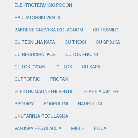
ELEKTROTERMIČKI POGON
RADIJATORSKI VENTIL
BAKRENE CIJEVI SA IZOLACIJOM
CU TESNILO
CU TESNILNA KAPA
CU T KOSI
CU SPOJKA
CU REDUCIRNI KOS
CU LOK ENOJNI
CU LOK DVOJNI
CU LOK
CU KAPA
CUPROFRIO
PROPAN
ELEKTROMAGNETNI VENTIL
FLARE ADAPTER
PRODIGY
PODPULTNI
NADPULTNI
UNUTARNJA REGULACIJA
VANJSKA REGULACIJA
MIELE
ELICA