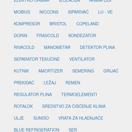
ELEKTRO ORMAR
IZOLACIJA
ARMAFLEX
MOBIUS
NICCONS
ISPARIVAČ
LU - VE
KOMPRESOR
BRISTOL
COPELAND
DORIN
FRASCOLD
KONDEZATOR
RIVACOLD
MANOMETAR
DETEKTOR PLINA
SEPARATOR TEKUĆINE
VENTILATOR
KUTNIK
AMORTIZER
SEMERING
GRIJAČ
PREKIDAČ
LEŽAJ
REMEN
REGULATOR PLINA
TERMOELEMENTI
ROTALOK
SREDSTVO ZA ČIŠĆENJE KLIMA
ULJE
SUNISO
VRATA ZA HLADNJAČE
BLUE REFRIGERATION
SER