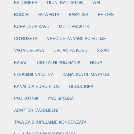
KALORIFER
ULJNI RADIJATOR
WELL
BOSCH
ROWENTA
BABYLISS
PHILIPS
KUHALO ZA KAVU
MULTIPRAKTIK
CITRUSETA
VREĆICE ZA VARILAC FOLIJE
VAGA OSOBNA
UVIJAČ ZA KOSU
ŠIŠAČ
KABAL
DIGITALNI PRIJEMNIK
NOGA
FLEKSIBILNA CIJEV
KANALICA CLIMA PLUS
KANALICA EURO PLUS
REDUCIRKA
PVC KUTNIK
PVC SPOJKA
ADAPTER DVODIJELNI
TAVA ZA SKUPLJANJE KONDENZATA