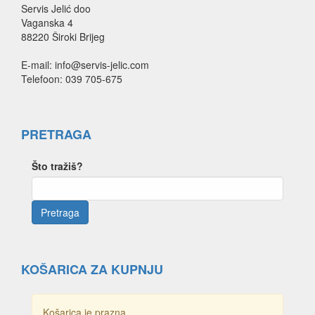
Servis Jelić doo
Vaganska 4
88220 Široki Brijeg
E-mail: info@servis-jelic.com
Telefoon: 039 705-675
PRETRAGA
Što tražiš?
KOŠARICA ZA KUPNJU
Košarica je prazna