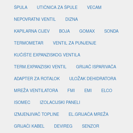
ŠPULA
UTIČNICA ZA ŠPULE
VECAM
NEPOVRATNI VENTIL
DIZNA
KAPILARNA CIJEV
BOJA
GOMAX
SONDA
TERMOMETAR
VENTIL ZA PUNJENJE
KUĆIŠTE EXPANZISKOG VENTILA
TERM.EXPANZISKI VENTIL
GRIJAČ ISPARIVAČA
ADAPTER ZA ROTALOK
ULOŽAK DEHIDRATORA
MREŽA VENTILATORA
FMI
EMI
ELCO
ISOMEC
IZOLACIJSKI PANELI
IZMJENJIVAČ TOPLINE
EL.GRIJAČA MREŽA
GRIJAČI KABEL
DEVIREG
SENZOR