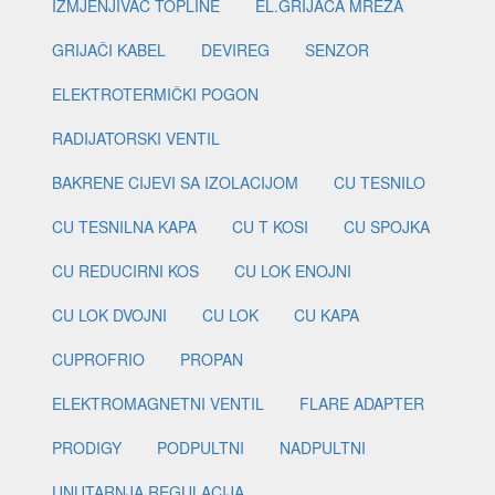
IZMJENJIVAČ TOPLINE
EL.GRIJAČA MREŽA
GRIJAČI KABEL
DEVIREG
SENZOR
ELEKTROTERMIČKI POGON
RADIJATORSKI VENTIL
BAKRENE CIJEVI SA IZOLACIJOM
CU TESNILO
CU TESNILNA KAPA
CU T KOSI
CU SPOJKA
CU REDUCIRNI KOS
CU LOK ENOJNI
CU LOK DVOJNI
CU LOK
CU KAPA
CUPROFRIO
PROPAN
ELEKTROMAGNETNI VENTIL
FLARE ADAPTER
PRODIGY
PODPULTNI
NADPULTNI
UNUTARNJA REGULACIJA