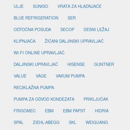
ULJE
SUNISO
VRATA ZA HLADNJAČE
BLUE REFRIGERATION
SER
ODTOČNA POSUDA
SECOP
DESNI LEŽAJ
KLIPNJAČA
ŽIČANI DALJINSKI UPRAVLJAČ
WI-FI ONLINE UPRAVLJAČ
DALJINSKI UPRAVLJAČ
HISENSE
GUNTNER
VALUE
VAGE
VAKUM PUMPA
RECIKLAŽNA PUMPA
PUMPA ZA ODVOD KONDEZATA
PRIKLJUČAK
FRIGOMEC
EBM
EBM PAPST
HIDRIA
SPAL
ZIEHL-ABEGG
SKL
WEIGUANG