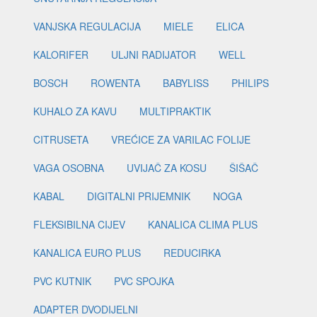
VANJSKA REGULACIJA
MIELE
ELICA
KALORIFER
ULJNI RADIJATOR
WELL
BOSCH
ROWENTA
BABYLISS
PHILIPS
KUHALO ZA KAVU
MULTIPRAKTIK
CITRUSETA
VREĆICE ZA VARILAC FOLIJE
VAGA OSOBNA
UVIJAČ ZA KOSU
ŠIŠAČ
KABAL
DIGITALNI PRIJEMNIK
NOGA
FLEKSIBILNA CIJEV
KANALICA CLIMA PLUS
KANALICA EURO PLUS
REDUCIRKA
PVC KUTNIK
PVC SPOJKA
ADAPTER DVODIJELNI