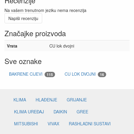
Recenzije
Na vašem trenutnom jeziku nema recenzija
Napiši recenziju
Značajke proizvoda
Vrsta
CU lok dvojni
Sve oznake
BAKRENE CIJEVI
CU LOK DVOJNI
115
16
KLIMA
HLAĐENJE
GRIJANJE
KLIMA UREĐAJ
DAIKIN
GREE
MITSUBISHI
VIVAX
RASHLADNI SUSTAVI