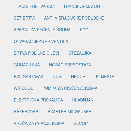
TLAČNI PRETVARAČ
TRANSFORMATOR
SET BRTVI
ANTI VIBRACIJSKE PODLOŠKE
APARAT ZA PEČENJE KRUHA
ECO
OTVARAČ JEZGRE VENTILA
BRTVA POLILNE CIJEVI
STEZALJKA
GRIJAČ ULJA
NOSAČ PRESOSTATA
PVC NASTAVAK
DCG
NECCHI
KLIJEŠTA
WIPCOOL
PUMPA ZA ČIŠĆENJE KLIMA
ELEKTRIČNA PRSKALICA
HLADNJAK
REZERVOAR
ADAPTER MILWAUKEE
VREĆA ZA PRANJE KLIMA
SECOP