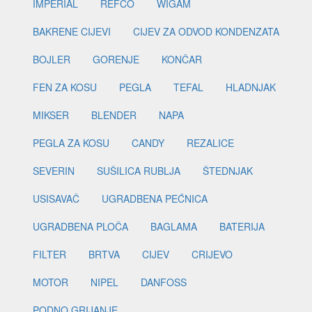
IMPERIAL
REFCO
WIGAM
BAKRENE CIJEVI
CIJEV ZA ODVOD KONDENZATA
BOJLER
GORENJE
KONČAR
FEN ZA KOSU
PEGLA
TEFAL
HLADNJAK
MIKSER
BLENDER
NAPA
PEGLA ZA KOSU
CANDY
REZALICE
SEVERIN
SUŠILICA RUBLJA
ŠTEDNJAK
USISAVAČ
UGRADBENA PEĆNICA
UGRADBENA PLOČA
BAGLAMA
BATERIJA
FILTER
BRTVA
CIJEV
CRIJEVO
MOTOR
NIPEL
DANFOSS
PODNO GRIJANJE