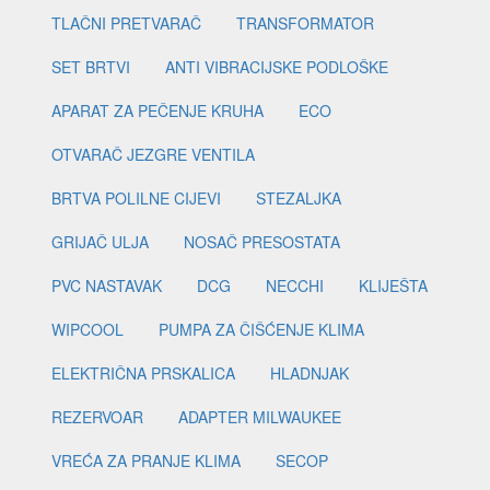
TLAČNI PRETVARAČ
TRANSFORMATOR
SET BRTVI
ANTI VIBRACIJSKE PODLOŠKE
APARAT ZA PEČENJE KRUHA
ECO
OTVARAČ JEZGRE VENTILA
BRTVA POLILNE CIJEVI
STEZALJKA
GRIJAČ ULJA
NOSAČ PRESOSTATA
PVC NASTAVAK
DCG
NECCHI
KLIJEŠTA
WIPCOOL
PUMPA ZA ČIŠĆENJE KLIMA
ELEKTRIČNA PRSKALICA
HLADNJAK
REZERVOAR
ADAPTER MILWAUKEE
VREĆA ZA PRANJE KLIMA
SECOP