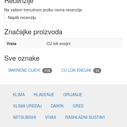
Recenzije
Na vašem trenutnom jeziku nema recenzija
Napiši recenziju
Značajke proizvoda
Vrsta
CU lok enojni
Sve oznake
BAKRENE CIJEVI
CU LOK ENOJNI
115
14
KLIMA
HLAĐENJE
GRIJANJE
KLIMA UREĐAJ
DAIKIN
GREE
MITSUBISHI
VIVAX
RASHLADNI SUSTAVI