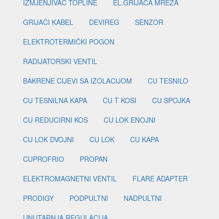
IZMJENJIVAČ TOPLINE
EL.GRIJAČA MREŽA
GRIJAČI KABEL
DEVIREG
SENZOR
ELEKTROTERMIČKI POGON
RADIJATORSKI VENTIL
BAKRENE CIJEVI SA IZOLACIJOM
CU TESNILO
CU TESNILNA KAPA
CU T KOSI
CU SPOJKA
CU REDUCIRNI KOS
CU LOK ENOJNI
CU LOK DVOJNI
CU LOK
CU KAPA
CUPROFRIO
PROPAN
ELEKTROMAGNETNI VENTIL
FLARE ADAPTER
PRODIGY
PODPULTNI
NADPULTNI
UNUTARNJA REGULACIJA