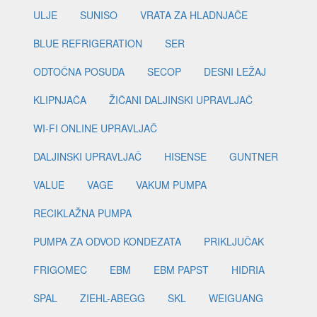
ULJE
SUNISO
VRATA ZA HLADNJAČE
BLUE REFRIGERATION
SER
ODTOČNA POSUDA
SECOP
DESNI LEŽAJ
KLIPNJAČA
ŽIČANI DALJINSKI UPRAVLJAČ
WI-FI ONLINE UPRAVLJAČ
DALJINSKI UPRAVLJAČ
HISENSE
GUNTNER
VALUE
VAGE
VAKUM PUMPA
RECIKLAŽNA PUMPA
PUMPA ZA ODVOD KONDEZATA
PRIKLJUČAK
FRIGOMEC
EBM
EBM PAPST
HIDRIA
SPAL
ZIEHL-ABEGG
SKL
WEIGUANG