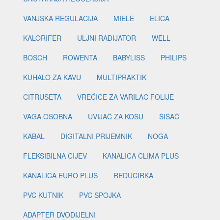
VANJSKA REGULACIJA
MIELE
ELICA
KALORIFER
ULJNI RADIJATOR
WELL
BOSCH
ROWENTA
BABYLISS
PHILIPS
KUHALO ZA KAVU
MULTIPRAKTIK
CITRUSETA
VREĆICE ZA VARILAC FOLIJE
VAGA OSOBNA
UVIJAČ ZA KOSU
ŠIŠAČ
KABAL
DIGITALNI PRIJEMNIK
NOGA
FLEKSIBILNA CIJEV
KANALICA CLIMA PLUS
KANALICA EURO PLUS
REDUCIRKA
PVC KUTNIK
PVC SPOJKA
ADAPTER DVODIJELNI