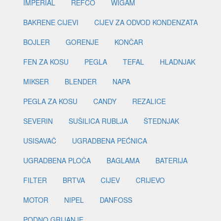
IMPERIAL
REFCO
WIGAM
BAKRENE CIJEVI
CIJEV ZA ODVOD KONDENZATA
BOJLER
GORENJE
KONČAR
FEN ZA KOSU
PEGLA
TEFAL
HLADNJAK
MIKSER
BLENDER
NAPA
PEGLA ZA KOSU
CANDY
REZALICE
SEVERIN
SUŠILICA RUBLJA
ŠTEDNJAK
USISAVAČ
UGRADBENA PEĆNICA
UGRADBENA PLOČA
BAGLAMA
BATERIJA
FILTER
BRTVA
CIJEV
CRIJEVO
MOTOR
NIPEL
DANFOSS
PODNO GRIJANJE