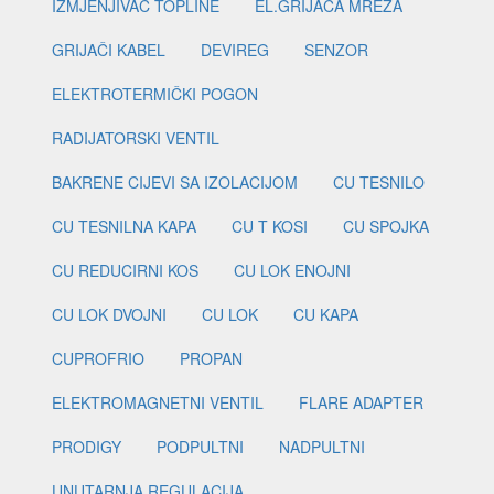
IZMJENJIVAČ TOPLINE
EL.GRIJAČA MREŽA
GRIJAČI KABEL
DEVIREG
SENZOR
ELEKTROTERMIČKI POGON
RADIJATORSKI VENTIL
BAKRENE CIJEVI SA IZOLACIJOM
CU TESNILO
CU TESNILNA KAPA
CU T KOSI
CU SPOJKA
CU REDUCIRNI KOS
CU LOK ENOJNI
CU LOK DVOJNI
CU LOK
CU KAPA
CUPROFRIO
PROPAN
ELEKTROMAGNETNI VENTIL
FLARE ADAPTER
PRODIGY
PODPULTNI
NADPULTNI
UNUTARNJA REGULACIJA