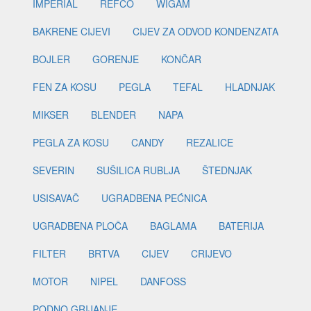
IMPERIAL
REFCO
WIGAM
BAKRENE CIJEVI
CIJEV ZA ODVOD KONDENZATA
BOJLER
GORENJE
KONČAR
FEN ZA KOSU
PEGLA
TEFAL
HLADNJAK
MIKSER
BLENDER
NAPA
PEGLA ZA KOSU
CANDY
REZALICE
SEVERIN
SUŠILICA RUBLJA
ŠTEDNJAK
USISAVAČ
UGRADBENA PEĆNICA
UGRADBENA PLOČA
BAGLAMA
BATERIJA
FILTER
BRTVA
CIJEV
CRIJEVO
MOTOR
NIPEL
DANFOSS
PODNO GRIJANJE