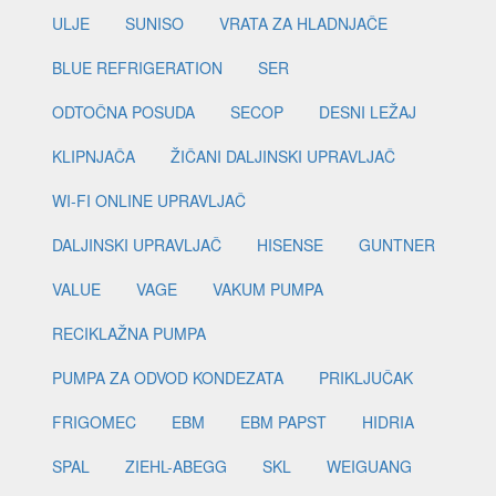
ULJE
SUNISO
VRATA ZA HLADNJAČE
BLUE REFRIGERATION
SER
ODTOČNA POSUDA
SECOP
DESNI LEŽAJ
KLIPNJAČA
ŽIČANI DALJINSKI UPRAVLJAČ
WI-FI ONLINE UPRAVLJAČ
DALJINSKI UPRAVLJAČ
HISENSE
GUNTNER
VALUE
VAGE
VAKUM PUMPA
RECIKLAŽNA PUMPA
PUMPA ZA ODVOD KONDEZATA
PRIKLJUČAK
FRIGOMEC
EBM
EBM PAPST
HIDRIA
SPAL
ZIEHL-ABEGG
SKL
WEIGUANG