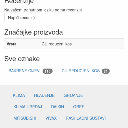
Recenzije
Na vašem trenutnom jeziku nema recenzija
Napiši recenziju
Značajke proizvoda
Vrsta
CU reducirni kos
Sve oznake
BAKRENE CIJEVI
CU REDUCIRNI KOS
115
21
KLIMA
HLAĐENJE
GRIJANJE
KLIMA UREĐAJ
DAIKIN
GREE
MITSUBISHI
VIVAX
RASHLADNI SUSTAVI