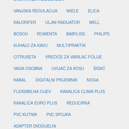
VANJSKA REGULACIJA
MIELE
ELICA
KALORIFER
ULJNI RADIJATOR
WELL
BOSCH
ROWENTA
BABYLISS
PHILIPS
KUHALO ZA KAVU
MULTIPRAKTIK
CITRUSETA
VREĆICE ZA VARILAC FOLIJE
VAGA OSOBNA
UVIJAČ ZA KOSU
ŠIŠAČ
KABAL
DIGITALNI PRIJEMNIK
NOGA
FLEKSIBILNA CIJEV
KANALICA CLIMA PLUS
KANALICA EURO PLUS
REDUCIRKA
PVC KUTNIK
PVC SPOJKA
ADAPTER DVODIJELNI