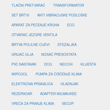
TLAČNI PRETVARAČ
TRANSFORMATOR
SET BRTVI
ANTI VIBRACIJSKE PODLOŠKE
APARAT ZA PEČENJE KRUHA
ECO
OTVARAČ JEZGRE VENTILA
BRTVA POLILNE CIJEVI
STEZALJKA
GRIJAČ ULJA
NOSAČ PRESOSTATA
PVC NASTAVAK
DCG
NECCHI
KLIJEŠTA
WIPCOOL
PUMPA ZA ČIŠĆENJE KLIMA
ELEKTRIČNA PRSKALICA
HLADNJAK
REZERVOAR
ADAPTER MILWAUKEE
VREĆA ZA PRANJE KLIMA
SECOP