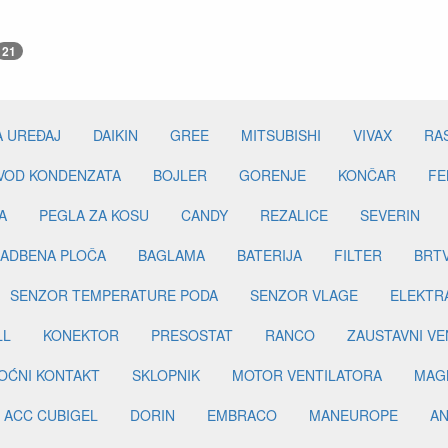
21
A UREĐAJ
DAIKIN
GREE
MITSUBISHI
VIVAX
RA
DVOD KONDENZATA
BOJLER
GORENJE
KONČAR
FE
A
PEGLA ZA KOSU
CANDY
REZALICE
SEVERIN
ADBENA PLOČA
BAGLAMA
BATERIJA
FILTER
BRT
SENZOR TEMPERATURE PODA
SENZOR VLAGE
ELEKTR
LL
KONEKTOR
PRESOSTAT
RANCO
ZAUSTAVNI VE
OĆNI KONTAKT
SKLOPNIK
MOTOR VENTILATORA
MAGN
ACC CUBIGEL
DORIN
EMBRACO
MANEUROPE
AN