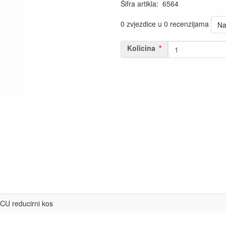
Šifra artikla
:
6564
0 zvjezdice u 0 recenzijama
Na
Kolicina
CU reducirni kos