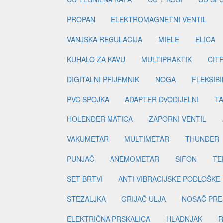
PROPAN
ELEKTROMAGNETNI VENTIL
VANJSKA REGULACIJA
MIELE
ELICA
KUHALO ZA KAVU
MULTIPRAKTIK
CIT
DIGITALNI PRIJEMNIK
NOGA
FLEKSIBI
PVC SPOJKA
ADAPTER DVODIJELNI
TA
HOLENDER MATICA
ZAPORNI VENTIL
VAKUMETAR
MULTIMETAR
THUNDER
PUNJAČ
ANEMOMETAR
SIFON
TE
SET BRTVI
ANTI VIBRACIJSKE PODLOŠKE
STEZALJKA
GRIJAČ ULJA
NOSAČ PRE
ELEKTRIČNA PRSKALICA
HLADNJAK
R