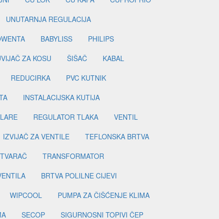
UNUTARNJA REGULACIJA
OWENTA
BABYLISS
PHILIPS
UVIJAČ ZA KOSU
ŠIŠAČ
KABAL
REDUCIRKA
PVC KUTNIK
TA
INSTALACIJSKA KUTIJA
ILARE
REGULATOR TLAKA
VENTIL
IZVIJAČ ZA VENTILE
TEFLONSKA BRTVA
ETVARAČ
TRANSFORMATOR
VENTILA
BRTVA POLILNE CIJEVI
WIPCOOL
PUMPA ZA ČIŠĆENJE KLIMA
MA
SECOP
SIGURNOSNI TOPIVI ČEP