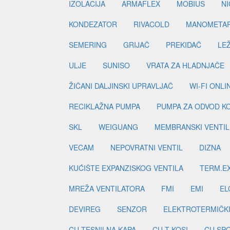
IZOLACIJA
ARMAFLEX
MOBIUS
N
KONDEZATOR
RIVACOLD
MANOMETA
SEMERING
GRIJAČ
PREKIDAČ
LE
ULJE
SUNISO
VRATA ZA HLADNJAČE
ŽIČANI DALJINSKI UPRAVLJAČ
WI-FI ONL
RECIKLAŽNA PUMPA
PUMPA ZA ODVOD K
SKL
WEIGUANG
MEMBRANSKI VENTIL
VECAM
NEPOVRATNI VENTIL
DIZNA
KUĆIŠTE EXPANZISKOG VENTILA
TERM.EX
MREŽA VENTILATORA
FMI
EMI
EL
DEVIREG
SENZOR
ELEKTROTERMIČK
CU TESNILNA KAPA
CU T KOSI
CU SP