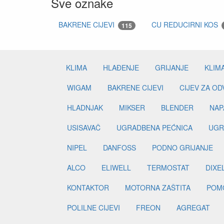
Sve oznake
BAKRENE CIJEVI
CU REDUCIRNI KOS
115
KLIMA
HLAĐENJE
GRIJANJE
KLIM
WIGAM
BAKRENE CIJEVI
CIJEV ZA O
HLADNJAK
MIKSER
BLENDER
NAP
USISAVAČ
UGRADBENA PEĆNICA
UGR
NIPEL
DANFOSS
PODNO GRIJANJE
ALCO
ELIWELL
TERMOSTAT
DIXE
KONTAKTOR
MOTORNA ZAŠTITA
POM
POLILNE CIJEVI
FREON
AGREGAT