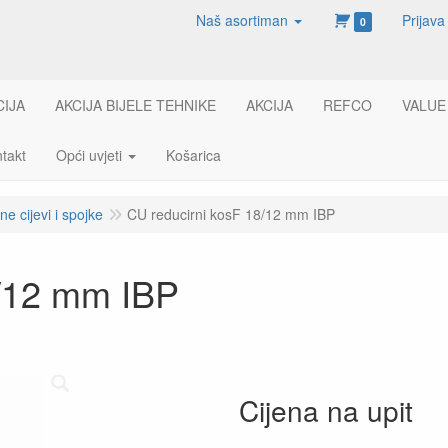
Naš asortiman
Prijava
0
CIJA
AKCIJA BIJELE TEHNIKE
AKCIJA
REFCO
VALUE
takt
Opći uvjeti
Košarica
e cijevi i spojke
CU reducirni kosF 18/12 mm IBP
8/12 mm IBP
Cijena na upit