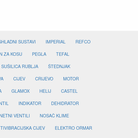
SHLADNI SUSTAVI
IMPERIAL
REFCO
N ZA KOSU
PEGLA
TEFAL
SUŠILICA RUBLJA
ŠTEDNJAK
VA
CIJEV
CRIJEVO
MOTOR
A
GLAMOX
HELIJ
CASTEL
NTIL
INDIKATOR
DEHIDRATOR
ETNI VENTILI
NOSAČ KLIME
TIVIBRACIJSKA CIJEV
ELEKTRO ORMAR