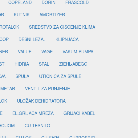
COPELAND
DORIN
FRASCOLD
OR
KUTNIK
AMORTIZER
ROTALOK
SREDSTVO ZA ČIŠĆENJE KLIMA
COP
DESNI LEŽAJ
KLIPNJAČA
NER
VALUE
VAGE
VAKUM PUMPA
ST
HIDRIA
SPAL
ZIEHL-ABEGG
AVA
ŠPULA
UTIČNICA ZA ŠPULE
METAR
VENTIL ZA PUNJENJE
LOK
ULOŽAK DEHIDRATORA
E
EL.GRIJAČA MREŽA
GRIJAČI KABEL
LACIJOM
CU TESNILO
JNI
CU LOK
CU KAPA
CUPROFRIO