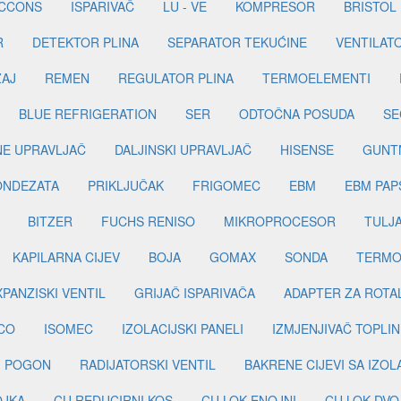
ICCONS
ISPARIVAČ
LU - VE
KOMPRESOR
BRISTOL
R
DETEKTOR PLINA
SEPARATOR TEKUĆINE
VENTILAT
ŽAJ
REMEN
REGULATOR PLINA
TERMOELEMENTI
BLUE REFRIGERATION
SER
ODTOČNA POSUDA
SE
INE UPRAVLJAČ
DALJINSKI UPRAVLJAČ
HISENSE
GUNT
ONDEZATA
PRIKLJUČAK
FRIGOMEC
EBM
EBM PAP
BITZER
FUCHS RENISO
MIKROPROCESOR
TULJ
KAPILARNA CIJEV
BOJA
GOMAX
SONDA
TERMO
PANZISKI VENTIL
GRIJAČ ISPARIVAČA
ADAPTER ZA ROTA
CO
ISOMEC
IZOLACIJSKI PANELI
IZMJENJIVAČ TOPLIN
I POGON
RADIJATORSKI VENTIL
BAKRENE CIJEVI SA IZO
OJKA
CU REDUCIRNI KOS
CU LOK ENOJNI
CU LOK DVO