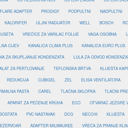
FLARE ADAPTER
PRODIGY
PODPULTNI
NADPULTNI
KALORIFER
ULJNI RADIJATOR
WELL
BOSCH
R
RUSETA
VREĆICE ZA VARILAC FOLIJE
VAGA OSOBNA
LNA CIJEV
KANALICA CLIMA PLUS
KANALICA EURO PLUS
VA ZA SKUPLJANJE KONDENZATA
LULA ZA ODVOD KONDENZA
ALAT ZA PERTLOVANJE
TEFLONSKA BRTVA
KLIJEŠTA KAP
REDUKCIJA
CUBIGEL
ZEL
ELISA VENTILATORA
RMALNA PASTA
CAREL
TLAČNA SKLOPKA
TLAČNI PR
APARAT ZA PEČENJE KRUHA
ECO
OTVARAČ JEZGRE 
SOSTATA
PVC NASTAVAK
DCG
NECCHI
KLIJEŠTA
EZERVOAR
ADAPTER MILWAUKEE
VREĆA ZA PRANJE KLI