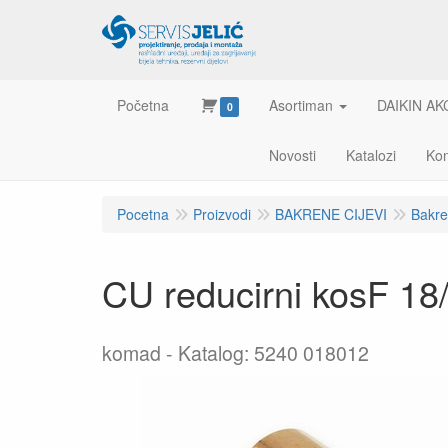
Početna
Asortiman
DAIKIN AK
0
Novosti
Katalozi
Kon
Pocetna
Proizvodi
BAKRENE CIJEVI
Bakren
CU reducirni kosF 1
komad
Katalog: 5240 018012