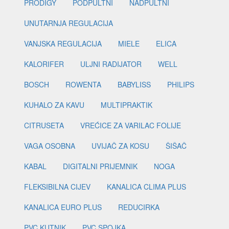
PRODIGY
PODPULTNI
NADPULTNI
UNUTARNJA REGULACIJA
VANJSKA REGULACIJA
MIELE
ELICA
KALORIFER
ULJNI RADIJATOR
WELL
BOSCH
ROWENTA
BABYLISS
PHILIPS
KUHALO ZA KAVU
MULTIPRAKTIK
CITRUSETA
VREĆICE ZA VARILAC FOLIJE
VAGA OSOBNA
UVIJAČ ZA KOSU
ŠIŠAČ
KABAL
DIGITALNI PRIJEMNIK
NOGA
FLEKSIBILNA CIJEV
KANALICA CLIMA PLUS
KANALICA EURO PLUS
REDUCIRKA
PVC KUTNIK
PVC SPOJKA