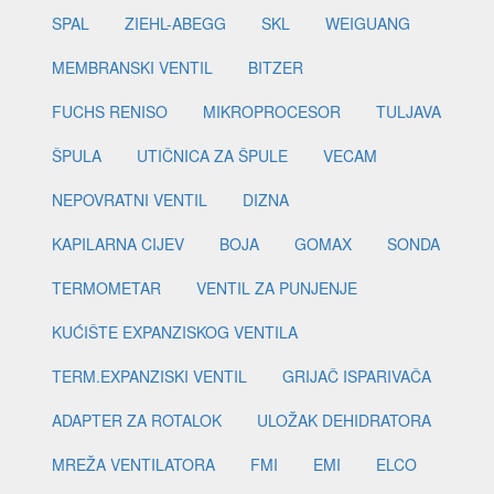
SPAL
ZIEHL-ABEGG
SKL
WEIGUANG
MEMBRANSKI VENTIL
BITZER
FUCHS RENISO
MIKROPROCESOR
TULJAVA
ŠPULA
UTIČNICA ZA ŠPULE
VECAM
NEPOVRATNI VENTIL
DIZNA
KAPILARNA CIJEV
BOJA
GOMAX
SONDA
TERMOMETAR
VENTIL ZA PUNJENJE
KUĆIŠTE EXPANZISKOG VENTILA
TERM.EXPANZISKI VENTIL
GRIJAČ ISPARIVAČA
ADAPTER ZA ROTALOK
ULOŽAK DEHIDRATORA
MREŽA VENTILATORA
FMI
EMI
ELCO