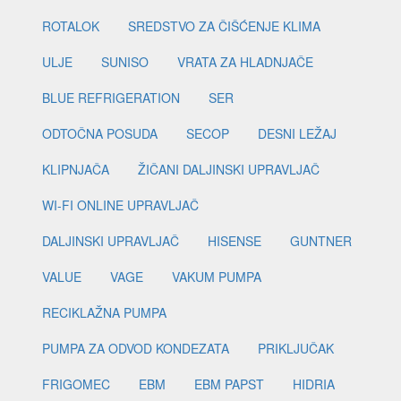
ROTALOK
SREDSTVO ZA ČIŠĆENJE KLIMA
ULJE
SUNISO
VRATA ZA HLADNJAČE
BLUE REFRIGERATION
SER
ODTOČNA POSUDA
SECOP
DESNI LEŽAJ
KLIPNJAČA
ŽIČANI DALJINSKI UPRAVLJAČ
WI-FI ONLINE UPRAVLJAČ
DALJINSKI UPRAVLJAČ
HISENSE
GUNTNER
VALUE
VAGE
VAKUM PUMPA
RECIKLAŽNA PUMPA
PUMPA ZA ODVOD KONDEZATA
PRIKLJUČAK
FRIGOMEC
EBM
EBM PAPST
HIDRIA