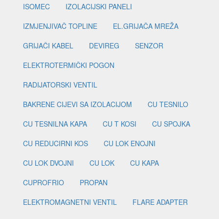
ISOMEC
IZOLACIJSKI PANELI
IZMJENJIVAČ TOPLINE
EL.GRIJAČA MREŽA
GRIJAČI KABEL
DEVIREG
SENZOR
ELEKTROTERMIČKI POGON
RADIJATORSKI VENTIL
BAKRENE CIJEVI SA IZOLACIJOM
CU TESNILO
CU TESNILNA KAPA
CU T KOSI
CU SPOJKA
CU REDUCIRNI KOS
CU LOK ENOJNI
CU LOK DVOJNI
CU LOK
CU KAPA
CUPROFRIO
PROPAN
ELEKTROMAGNETNI VENTIL
FLARE ADAPTER