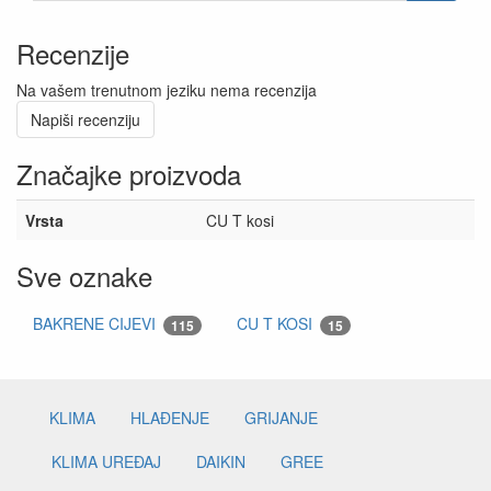
Recenzije
Na vašem trenutnom jeziku nema recenzija
Napiši recenziju
Značajke proizvoda
Vrsta
CU T kosi
Sve oznake
BAKRENE CIJEVI
CU T KOSI
115
15
KLIMA
HLAĐENJE
GRIJANJE
KLIMA UREĐAJ
DAIKIN
GREE