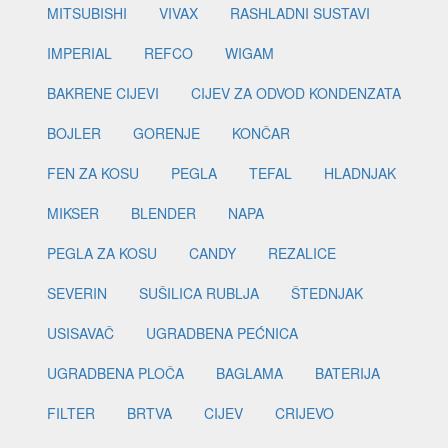
MITSUBISHI
VIVAX
RASHLADNI SUSTAVI
IMPERIAL
REFCO
WIGAM
BAKRENE CIJEVI
CIJEV ZA ODVOD KONDENZATA
BOJLER
GORENJE
KONČAR
FEN ZA KOSU
PEGLA
TEFAL
HLADNJAK
MIKSER
BLENDER
NAPA
PEGLA ZA KOSU
CANDY
REZALICE
SEVERIN
SUŠILICA RUBLJA
ŠTEDNJAK
USISAVAČ
UGRADBENA PEĆNICA
UGRADBENA PLOČA
BAGLAMA
BATERIJA
FILTER
BRTVA
CIJEV
CRIJEVO