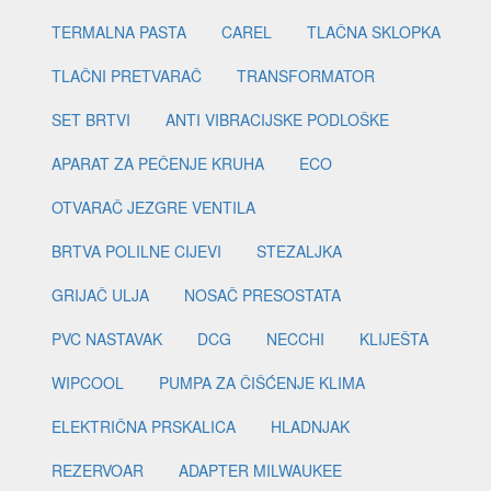
TERMALNA PASTA
CAREL
TLAČNA SKLOPKA
TLAČNI PRETVARAČ
TRANSFORMATOR
SET BRTVI
ANTI VIBRACIJSKE PODLOŠKE
APARAT ZA PEČENJE KRUHA
ECO
OTVARAČ JEZGRE VENTILA
BRTVA POLILNE CIJEVI
STEZALJKA
GRIJAČ ULJA
NOSAČ PRESOSTATA
PVC NASTAVAK
DCG
NECCHI
KLIJEŠTA
WIPCOOL
PUMPA ZA ČIŠĆENJE KLIMA
ELEKTRIČNA PRSKALICA
HLADNJAK
REZERVOAR
ADAPTER MILWAUKEE