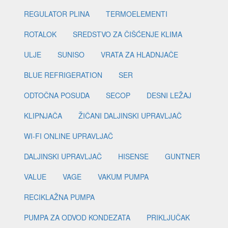
REGULATOR PLINA
TERMOELEMENTI
ROTALOK
SREDSTVO ZA ČIŠĆENJE KLIMA
ULJE
SUNISO
VRATA ZA HLADNJAČE
BLUE REFRIGERATION
SER
ODTOČNA POSUDA
SECOP
DESNI LEŽAJ
KLIPNJAČA
ŽIČANI DALJINSKI UPRAVLJAČ
WI-FI ONLINE UPRAVLJAČ
DALJINSKI UPRAVLJAČ
HISENSE
GUNTNER
VALUE
VAGE
VAKUM PUMPA
RECIKLAŽNA PUMPA
PUMPA ZA ODVOD KONDEZATA
PRIKLJUČAK