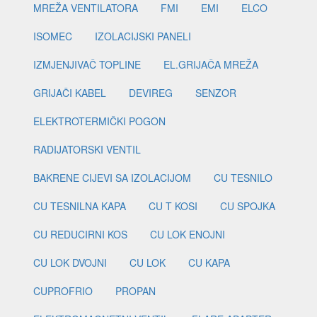
MREŽA VENTILATORA
FMI
EMI
ELCO
ISOMEC
IZOLACIJSKI PANELI
IZMJENJIVAČ TOPLINE
EL.GRIJAČA MREŽA
GRIJAČI KABEL
DEVIREG
SENZOR
ELEKTROTERMIČKI POGON
RADIJATORSKI VENTIL
BAKRENE CIJEVI SA IZOLACIJOM
CU TESNILO
CU TESNILNA KAPA
CU T KOSI
CU SPOJKA
CU REDUCIRNI KOS
CU LOK ENOJNI
CU LOK DVOJNI
CU LOK
CU KAPA
CUPROFRIO
PROPAN