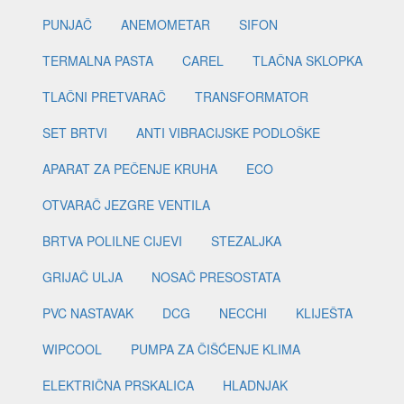
PUNJAČ
ANEMOMETAR
SIFON
TERMALNA PASTA
CAREL
TLAČNA SKLOPKA
TLAČNI PRETVARAČ
TRANSFORMATOR
SET BRTVI
ANTI VIBRACIJSKE PODLOŠKE
APARAT ZA PEČENJE KRUHA
ECO
OTVARAČ JEZGRE VENTILA
BRTVA POLILNE CIJEVI
STEZALJKA
GRIJAČ ULJA
NOSAČ PRESOSTATA
PVC NASTAVAK
DCG
NECCHI
KLIJEŠTA
WIPCOOL
PUMPA ZA ČIŠĆENJE KLIMA
ELEKTRIČNA PRSKALICA
HLADNJAK