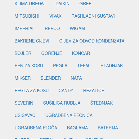
KLIMA UREĐAJ
DAIKIN
GREE
MITSUBISHI
VIVAX
RASHLADNI SUSTAVI
IMPERIAL
REFCO
WIGAM
BAKRENE CIJEVI
CIJEV ZA ODVOD KONDENZATA
BOJLER
GORENJE
KONČAR
FEN ZA KOSU
PEGLA
TEFAL
HLADNJAK
MIKSER
BLENDER
NAPA
PEGLA ZA KOSU
CANDY
REZALICE
SEVERIN
SUŠILICA RUBLJA
ŠTEDNJAK
USISAVAČ
UGRADBENA PEĆNICA
UGRADBENA PLOČA
BAGLAMA
BATERIJA