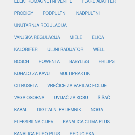
ELEKTROMAGNETNI VENTIL
FLARE ADAPTER
PRODIGY
PODPULTNI
NADPULTNI
UNUTARNJA REGULACIJA
VANJSKA REGULACIJA
MIELE
ELICA
KALORIFER
ULJNI RADIJATOR
WELL
BOSCH
ROWENTA
BABYLISS
PHILIPS
KUHALO ZA KAVU
MULTIPRAKTIK
CITRUSETA
VREĆICE ZA VARILAC FOLIJE
VAGA OSOBNA
UVIJAČ ZA KOSU
ŠIŠAČ
KABAL
DIGITALNI PRIJEMNIK
NOGA
FLEKSIBILNA CIJEV
KANALICA CLIMA PLUS
KANALICA EURO PLUS
REDUCIRKA