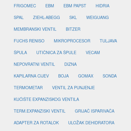
FRIGOMEC
EBM
EBM PAPST
HIDRIA
SPAL
ZIEHL-ABEGG
SKL
WEIGUANG
MEMBRANSKI VENTIL
BITZER
FUCHS RENISO
MIKROPROCESOR
TULJAVA
ŠPULA
UTIČNICA ZA ŠPULE
VECAM
NEPOVRATNI VENTIL
DIZNA
KAPILARNA CIJEV
BOJA
GOMAX
SONDA
TERMOMETAR
VENTIL ZA PUNJENJE
KUĆIŠTE EXPANZISKOG VENTILA
TERM.EXPANZISKI VENTIL
GRIJAČ ISPARIVAČA
ADAPTER ZA ROTALOK
ULOŽAK DEHIDRATORA