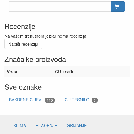
Recenzije
Na vašem trenutnom jeziku nema recenzija
Napiši recenziju
Značajke proizvoda
Vrsta
CU tesnilo
Sve oznake
BAKRENE CIJEVI
CU TESNILO
115
3
KLIMA
HLAĐENJE
GRIJANJE