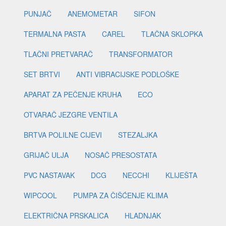
PUNJAČ
ANEMOMETAR
SIFON
TERMALNA PASTA
CAREL
TLAČNA SKLOPKA
TLAČNI PRETVARAČ
TRANSFORMATOR
SET BRTVI
ANTI VIBRACIJSKE PODLOŠKE
APARAT ZA PEČENJE KRUHA
ECO
OTVARAČ JEZGRE VENTILA
BRTVA POLILNE CIJEVI
STEZALJKA
GRIJAČ ULJA
NOSAČ PRESOSTATA
PVC NASTAVAK
DCG
NECCHI
KLIJEŠTA
WIPCOOL
PUMPA ZA ČIŠĆENJE KLIMA
ELEKTRIČNA PRSKALICA
HLADNJAK