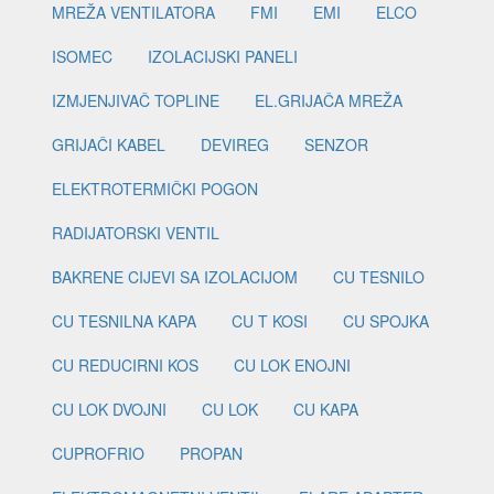
MREŽA VENTILATORA
FMI
EMI
ELCO
ISOMEC
IZOLACIJSKI PANELI
IZMJENJIVAČ TOPLINE
EL.GRIJAČA MREŽA
GRIJAČI KABEL
DEVIREG
SENZOR
ELEKTROTERMIČKI POGON
RADIJATORSKI VENTIL
BAKRENE CIJEVI SA IZOLACIJOM
CU TESNILO
CU TESNILNA KAPA
CU T KOSI
CU SPOJKA
CU REDUCIRNI KOS
CU LOK ENOJNI
CU LOK DVOJNI
CU LOK
CU KAPA
CUPROFRIO
PROPAN