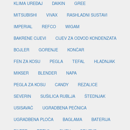
KLIMA UREĐAJ
DAIKIN
GREE
MITSUBISHI
VIVAX
RASHLADNI SUSTAVI
IMPERIAL
REFCO
WIGAM
BAKRENE CIJEVI
CIJEV ZA ODVOD KONDENZATA
BOJLER
GORENJE
KONČAR
FEN ZA KOSU
PEGLA
TEFAL
HLADNJAK
MIKSER
BLENDER
NAPA
PEGLA ZA KOSU
CANDY
REZALICE
SEVERIN
SUŠILICA RUBLJA
ŠTEDNJAK
USISAVAČ
UGRADBENA PEĆNICA
UGRADBENA PLOČA
BAGLAMA
BATERIJA