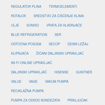
REGULATOR PLINA
TERMOELEMENTI
ROTALOK
SREDSTVO ZA ČIŠĆENJE KLIMA
ULJE
SUNISO
VRATA ZA HLADNJAČE
BLUE REFRIGERATION
SER
ODTOČNA POSUDA
SECOP
DESNI LEŽAJ
KLIPNJAČA
ŽIČANI DALJINSKI UPRAVLJAČ
WI-FI ONLINE UPRAVLJAČ
DALJINSKI UPRAVLJAČ
HISENSE
GUNTNER
VALUE
VAGE
VAKUM PUMPA
RECIKLAŽNA PUMPA
PUMPA ZA ODVOD KONDEZATA
PRIKLJUČAK