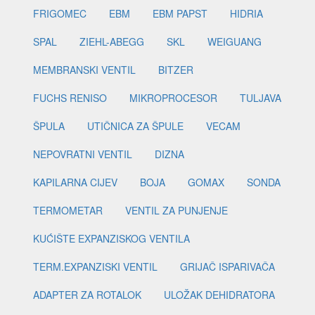
FRIGOMEC
EBM
EBM PAPST
HIDRIA
SPAL
ZIEHL-ABEGG
SKL
WEIGUANG
MEMBRANSKI VENTIL
BITZER
FUCHS RENISO
MIKROPROCESOR
TULJAVA
ŠPULA
UTIČNICA ZA ŠPULE
VECAM
NEPOVRATNI VENTIL
DIZNA
KAPILARNA CIJEV
BOJA
GOMAX
SONDA
TERMOMETAR
VENTIL ZA PUNJENJE
KUĆIŠTE EXPANZISKOG VENTILA
TERM.EXPANZISKI VENTIL
GRIJAČ ISPARIVAČA
ADAPTER ZA ROTALOK
ULOŽAK DEHIDRATORA