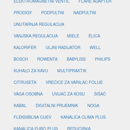
ELEKTROMAGNETNI VENTIL
FLARE ADAPTER
PRODIGY
PODPULTNI
NADPULTNI
UNUTARNJA REGULACIJA
VANJSKA REGULACIJA
MIELE
ELICA
KALORIFER
ULJNI RADIJATOR
WELL
BOSCH
ROWENTA
BABYLISS
PHILIPS
KUHALO ZA KAVU
MULTIPRAKTIK
CITRUSETA
VREĆICE ZA VARILAC FOLIJE
VAGA OSOBNA
UVIJAČ ZA KOSU
ŠIŠAČ
KABAL
DIGITALNI PRIJEMNIK
NOGA
FLEKSIBILNA CIJEV
KANALICA CLIMA PLUS
KANALICA EURO PLUS
REDUCIRKA