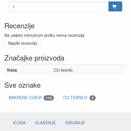
Recenzije
Na vašem trenutnom jeziku nema recenzija
Napiši recenziju
Značajke proizvoda
Vrsta
CU tesnilo
Sve oznake
BAKRENE CIJEVI
CU TESNILO
115
3
KLIMA
HLAĐENJE
GRIJANJE