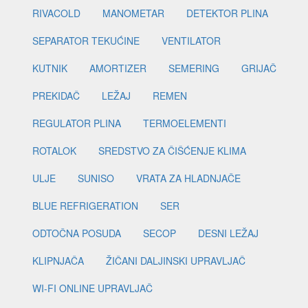
RIVACOLD
MANOMETAR
DETEKTOR PLINA
SEPARATOR TEKUĆINE
VENTILATOR
KUTNIK
AMORTIZER
SEMERING
GRIJAČ
PREKIDAČ
LEŽAJ
REMEN
REGULATOR PLINA
TERMOELEMENTI
ROTALOK
SREDSTVO ZA ČIŠĆENJE KLIMA
ULJE
SUNISO
VRATA ZA HLADNJAČE
BLUE REFRIGERATION
SER
ODTOČNA POSUDA
SECOP
DESNI LEŽAJ
KLIPNJAČA
ŽIČANI DALJINSKI UPRAVLJAČ
WI-FI ONLINE UPRAVLJAČ