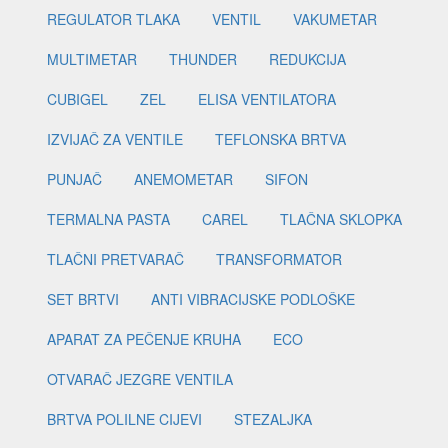
REGULATOR TLAKA
VENTIL
VAKUMETAR
MULTIMETAR
THUNDER
REDUKCIJA
CUBIGEL
ZEL
ELISA VENTILATORA
IZVIJAČ ZA VENTILE
TEFLONSKA BRTVA
PUNJAČ
ANEMOMETAR
SIFON
TERMALNA PASTA
CAREL
TLAČNA SKLOPKA
TLAČNI PRETVARAČ
TRANSFORMATOR
SET BRTVI
ANTI VIBRACIJSKE PODLOŠKE
APARAT ZA PEČENJE KRUHA
ECO
OTVARAČ JEZGRE VENTILA
BRTVA POLILNE CIJEVI
STEZALJKA