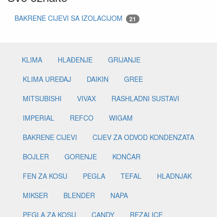
BAKRENE CIJEVI SA IZOLACIJOM
21
KLIMA
HLAĐENJE
GRIJANJE
KLIMA UREĐAJ
DAIKIN
GREE
MITSUBISHI
VIVAX
RASHLADNI SUSTAVI
IMPERIAL
REFCO
WIGAM
BAKRENE CIJEVI
CIJEV ZA ODVOD KONDENZATA
BOJLER
GORENJE
KONČAR
FEN ZA KOSU
PEGLA
TEFAL
HLADNJAK
MIKSER
BLENDER
NAPA
PEGLA ZA KOSU
CANDY
REZALICE