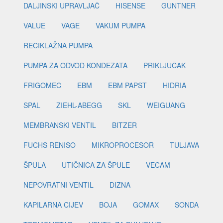
DALJINSKI UPRAVLJAČ
HISENSE
GUNTNER
VALUE
VAGE
VAKUM PUMPA
RECIKLAŽNA PUMPA
PUMPA ZA ODVOD KONDEZATA
PRIKLJUČAK
FRIGOMEC
EBM
EBM PAPST
HIDRIA
SPAL
ZIEHL-ABEGG
SKL
WEIGUANG
MEMBRANSKI VENTIL
BITZER
FUCHS RENISO
MIKROPROCESOR
TULJAVA
ŠPULA
UTIČNICA ZA ŠPULE
VECAM
NEPOVRATNI VENTIL
DIZNA
KAPILARNA CIJEV
BOJA
GOMAX
SONDA