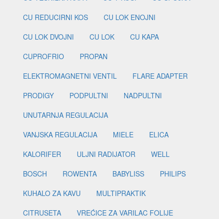
CU REDUCIRNI KOS
CU LOK ENOJNI
CU LOK DVOJNI
CU LOK
CU KAPA
CUPROFRIO
PROPAN
ELEKTROMAGNETNI VENTIL
FLARE ADAPTER
PRODIGY
PODPULTNI
NADPULTNI
UNUTARNJA REGULACIJA
VANJSKA REGULACIJA
MIELE
ELICA
KALORIFER
ULJNI RADIJATOR
WELL
BOSCH
ROWENTA
BABYLISS
PHILIPS
KUHALO ZA KAVU
MULTIPRAKTIK
CITRUSETA
VREĆICE ZA VARILAC FOLIJE