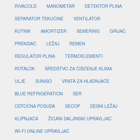
RIVACOLD
MANOMETAR
DETEKTOR PLINA
SEPARATOR TEKUĆINE
VENTILATOR
KUTNIK
AMORTIZER
SEMERING
GRIJAČ
PREKIDAČ
LEŽAJ
REMEN
REGULATOR PLINA
TERMOELEMENTI
ROTALOK
SREDSTVO ZA ČIŠĆENJE KLIMA
ULJE
SUNISO
VRATA ZA HLADNJAČE
BLUE REFRIGERATION
SER
ODTOČNA POSUDA
SECOP
DESNI LEŽAJ
KLIPNJAČA
ŽIČANI DALJINSKI UPRAVLJAČ
WI-FI ONLINE UPRAVLJAČ