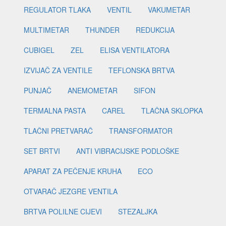
REGULATOR TLAKA
VENTIL
VAKUMETAR
MULTIMETAR
THUNDER
REDUKCIJA
CUBIGEL
ZEL
ELISA VENTILATORA
IZVIJAČ ZA VENTILE
TEFLONSKA BRTVA
PUNJAČ
ANEMOMETAR
SIFON
TERMALNA PASTA
CAREL
TLAČNA SKLOPKA
TLAČNI PRETVARAČ
TRANSFORMATOR
SET BRTVI
ANTI VIBRACIJSKE PODLOŠKE
APARAT ZA PEČENJE KRUHA
ECO
OTVARAČ JEZGRE VENTILA
BRTVA POLILNE CIJEVI
STEZALJKA