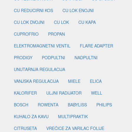
CU REDUCIRNI KOS
CU LOK ENOJNI
CU LOK DVOJNI
CU LOK
CU KAPA
CUPROFRIO
PROPAN
ELEKTROMAGNETNI VENTIL
FLARE ADAPTER
PRODIGY
PODPULTNI
NADPULTNI
UNUTARNJA REGULACIJA
VANJSKA REGULACIJA
MIELE
ELICA
KALORIFER
ULJNI RADIJATOR
WELL
BOSCH
ROWENTA
BABYLISS
PHILIPS
KUHALO ZA KAVU
MULTIPRAKTIK
CITRUSETA
VREĆICE ZA VARILAC FOLIJE