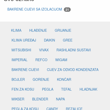
BAKRENE CIJEVI SA IZOLACIJOM
21
KLIMA
HLAĐENJE
GRIJANJE
KLIMA UREĐAJ
DAIKIN
GREE
MITSUBISHI
VIVAX
RASHLADNI SUSTAVI
IMPERIAL
REFCO
WIGAM
BAKRENE CIJEVI
CIJEV ZA ODVOD KONDENZATA
BOJLER
GORENJE
KONČAR
FEN ZA KOSU
PEGLA
TEFAL
HLADNJAK
MIKSER
BLENDER
NAPA
PEGLA ZA KOSU
CANDY
REZALICE