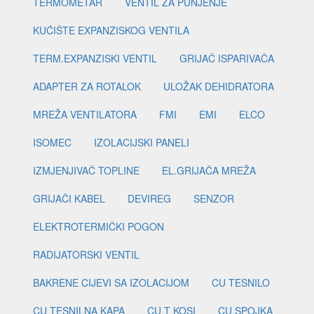
TERMOMETAR
VENTIL ZA PUNJENJE
KUĆIŠTE EXPANZISKOG VENTILA
TERM.EXPANZISKI VENTIL
GRIJAČ ISPARIVAČA
ADAPTER ZA ROTALOK
ULOŽAK DEHIDRATORA
MREŽA VENTILATORA
FMI
EMI
ELCO
ISOMEC
IZOLACIJSKI PANELI
IZMJENJIVAČ TOPLINE
EL.GRIJAČA MREŽA
GRIJAČI KABEL
DEVIREG
SENZOR
ELEKTROTERMIČKI POGON
RADIJATORSKI VENTIL
BAKRENE CIJEVI SA IZOLACIJOM
CU TESNILO
CU TESNILNA KAPA
CU T KOSI
CU SPOJKA