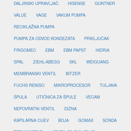
DALJINSKI UPRAVLJAČ
HISENSE
GUNTNER
VALUE
VAGE
VAKUM PUMPA
RECIKLAŽNA PUMPA
PUMPA ZA ODVOD KONDEZATA
PRIKLJUČAK
FRIGOMEC
EBM
EBM PAPST
HIDRIA
SPAL
ZIEHL-ABEGG
SKL
WEIGUANG
MEMBRANSKI VENTIL
BITZER
FUCHS RENISO
MIKROPROCESOR
TULJAVA
ŠPULA
UTIČNICA ZA ŠPULE
VECAM
NEPOVRATNI VENTIL
DIZNA
KAPILARNA CIJEV
BOJA
GOMAX
SONDA