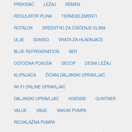
PREKIDAČ
LEŽAJ
REMEN
REGULATOR PLINA
TERMOELEMENTI
ROTALOK
SREDSTVO ZA ČIŠĆENJE KLIMA
ULJE
SUNISO
VRATA ZA HLADNJAČE
BLUE REFRIGERATION
SER
ODTOČNA POSUDA
SECOP
DESNI LEŽAJ
KLIPNJAČA
ŽIČANI DALJINSKI UPRAVLJAČ
WI-FI ONLINE UPRAVLJAČ
DALJINSKI UPRAVLJAČ
HISENSE
GUNTNER
VALUE
VAGE
VAKUM PUMPA
RECIKLAŽNA PUMPA