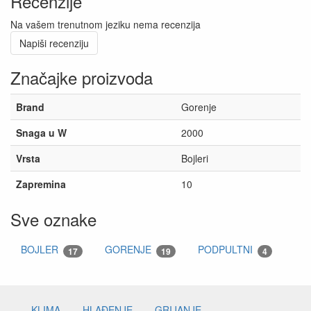
Recenzije
Na vašem trenutnom jeziku nema recenzija
Napiši recenziju
Značajke proizvoda
Brand
Gorenje
Snaga u W
2000
Vrsta
Bojleri
Zapremina
10
Sve oznake
BOJLER
GORENJE
PODPULTNI
17
19
4
KLIMA
HLAĐENJE
GRIJANJE