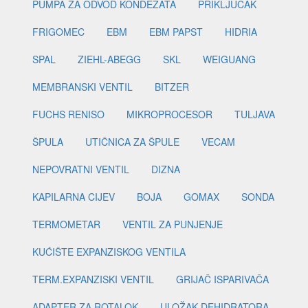
PUMPA ZA ODVOD KONDEZATA
PRIKLJUČAK
FRIGOMEC
EBM
EBM PAPST
HIDRIA
SPAL
ZIEHL-ABEGG
SKL
WEIGUANG
MEMBRANSKI VENTIL
BITZER
FUCHS RENISO
MIKROPROCESOR
TULJAVA
ŠPULA
UTIČNICA ZA ŠPULE
VECAM
NEPOVRATNI VENTIL
DIZNA
KAPILARNA CIJEV
BOJA
GOMAX
SONDA
TERMOMETAR
VENTIL ZA PUNJENJE
KUĆIŠTE EXPANZISKOG VENTILA
TERM.EXPANZISKI VENTIL
GRIJAČ ISPARIVAČA
ADAPTER ZA ROTALOK
ULOŽAK DEHIDRATORA