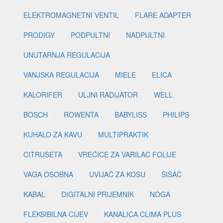
ELEKTROMAGNETNI VENTIL
FLARE ADAPTER
PRODIGY
PODPULTNI
NADPULTNI
UNUTARNJA REGULACIJA
VANJSKA REGULACIJA
MIELE
ELICA
KALORIFER
ULJNI RADIJATOR
WELL
BOSCH
ROWENTA
BABYLISS
PHILIPS
KUHALO ZA KAVU
MULTIPRAKTIK
CITRUSETA
VREĆICE ZA VARILAC FOLIJE
VAGA OSOBNA
UVIJAČ ZA KOSU
ŠIŠAČ
KABAL
DIGITALNI PRIJEMNIK
NOGA
FLEKSIBILNA CIJEV
KANALICA CLIMA PLUS