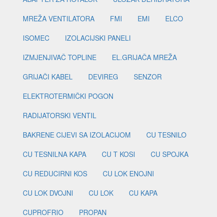
MREŽA VENTILATORA
FMI
EMI
ELCO
ISOMEC
IZOLACIJSKI PANELI
IZMJENJIVAČ TOPLINE
EL.GRIJAČA MREŽA
GRIJAČI KABEL
DEVIREG
SENZOR
ELEKTROTERMIČKI POGON
RADIJATORSKI VENTIL
BAKRENE CIJEVI SA IZOLACIJOM
CU TESNILO
CU TESNILNA KAPA
CU T KOSI
CU SPOJKA
CU REDUCIRNI KOS
CU LOK ENOJNI
CU LOK DVOJNI
CU LOK
CU KAPA
CUPROFRIO
PROPAN