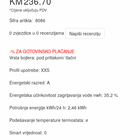
KM
236.70
*Cijene uključuju PDV
Šifra artikla
:
8086
0 zvjezdice u 0 recenzijama
Napiši recenziju
-% ZA GOTOVINSKO PLAĆANJE
Vrsta bojlera: pod pritiskom/ tlačni
Profil upotrebe: XXS
Energetski razred: A
Energetska učinkovitost zagrijavanja vode nwh: 35,2 %
Potrošnja energije kWh/24 h: 2,46 kWh
Podešavanje temperature termostata: e
Smart vrijednost: 0