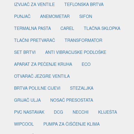
IZVIJAČ ZA VENTILE
TEFLONSKA BRTVA
PUNJAČ
ANEMOMETAR
SIFON
TERMALNA PASTA
CAREL
TLAČNA SKLOPKA
TLAČNI PRETVARAČ
TRANSFORMATOR
SET BRTVI
ANTI VIBRACIJSKE PODLOŠKE
APARAT ZA PEČENJE KRUHA
ECO
OTVARAČ JEZGRE VENTILA
BRTVA POLILNE CIJEVI
STEZALJKA
GRIJAČ ULJA
NOSAČ PRESOSTATA
PVC NASTAVAK
DCG
NECCHI
KLIJEŠTA
WIPCOOL
PUMPA ZA ČIŠĆENJE KLIMA