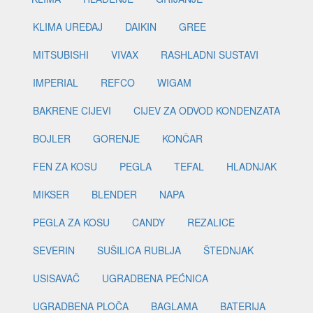
KLIMA UREĐAJ
DAIKIN
GREE
MITSUBISHI
VIVAX
RASHLADNI SUSTAVI
IMPERIAL
REFCO
WIGAM
BAKRENE CIJEVI
CIJEV ZA ODVOD KONDENZATA
BOJLER
GORENJE
KONČAR
FEN ZA KOSU
PEGLA
TEFAL
HLADNJAK
MIKSER
BLENDER
NAPA
PEGLA ZA KOSU
CANDY
REZALICE
SEVERIN
SUŠILICA RUBLJA
ŠTEDNJAK
USISAVAČ
UGRADBENA PEĆNICA
UGRADBENA PLOČA
BAGLAMA
BATERIJA