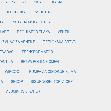
UVIJAČ ZA KOSU
ŠIŠAČ
KABAL
REDUCIRKA
PVC KUTNIK
TA
INSTALACIJSKA KUTIJA
ILARE
REGULATOR TLAKA
VENTIL
IZVIJAČ ZA VENTILE
TEFLONSKA BRTVA
ETVARAČ
TRANSFORMATOR
VENTILA
BRTVA POLILNE CIJEVI
WIPCOOL
PUMPA ZA ČIŠĆENJE KLIMA
MA
SECOP
SIGURNOSNI TOPIVI ČEP
ALUMINIJSKI KOFER