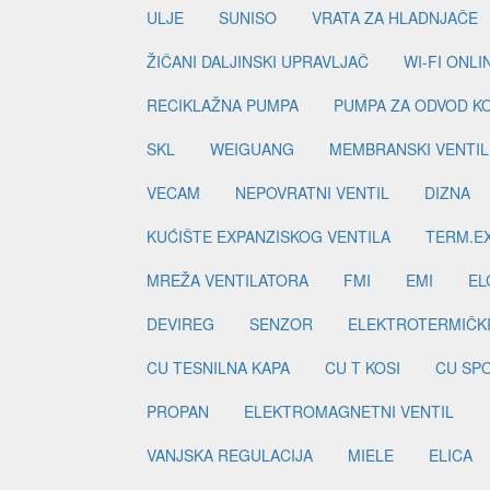
ULJE
SUNISO
VRATA ZA HLADNJAČE
ŽIČANI DALJINSKI UPRAVLJAČ
WI-FI ONL
RECIKLAŽNA PUMPA
PUMPA ZA ODVOD K
SKL
WEIGUANG
MEMBRANSKI VENTIL
VECAM
NEPOVRATNI VENTIL
DIZNA
KUĆIŠTE EXPANZISKOG VENTILA
TERM.EX
MREŽA VENTILATORA
FMI
EMI
EL
DEVIREG
SENZOR
ELEKTROTERMIČK
CU TESNILNA KAPA
CU T KOSI
CU SP
PROPAN
ELEKTROMAGNETNI VENTIL
VANJSKA REGULACIJA
MIELE
ELICA