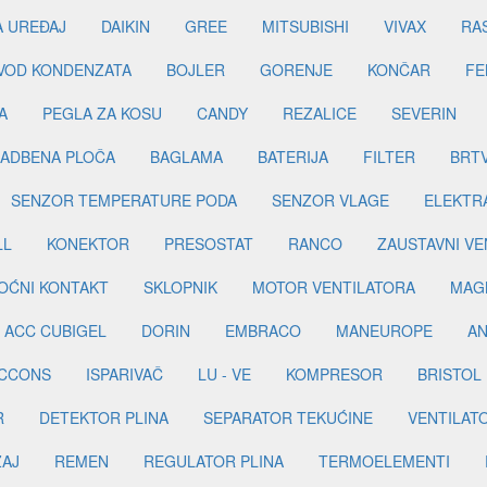
A UREĐAJ
DAIKIN
GREE
MITSUBISHI
VIVAX
RA
DVOD KONDENZATA
BOJLER
GORENJE
KONČAR
FE
A
PEGLA ZA KOSU
CANDY
REZALICE
SEVERIN
ADBENA PLOČA
BAGLAMA
BATERIJA
FILTER
BRT
SENZOR TEMPERATURE PODA
SENZOR VLAGE
ELEKTR
LL
KONEKTOR
PRESOSTAT
RANCO
ZAUSTAVNI VE
OĆNI KONTAKT
SKLOPNIK
MOTOR VENTILATORA
MAGN
ACC CUBIGEL
DORIN
EMBRACO
MANEUROPE
AN
ICCONS
ISPARIVAČ
LU - VE
KOMPRESOR
BRISTOL
R
DETEKTOR PLINA
SEPARATOR TEKUĆINE
VENTILAT
ŽAJ
REMEN
REGULATOR PLINA
TERMOELEMENTI