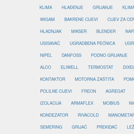
KLIMA
HLAĐENJE
GRIJANJE
KLIM
WIGAM
BAKRENE CIJEVI
CIJEV ZA O
HLADNJAK
MIKSER
BLENDER
NAP
USISAVAČ
UGRADBENA PEĆNICA
UGR
NIPEL
DANFOSS
PODNO GRIJANJE
ALCO
ELIWELL
TERMOSTAT
DIXE
KONTAKTOR
MOTORNA ZAŠTITA
POM
POLILNE CIJEVI
FREON
AGREGAT
IZOLACIJA
ARMAFLEX
MOBIUS
N
KONDEZATOR
RIVACOLD
MANOMETA
SEMERING
GRIJAČ
PREKIDAČ
LE