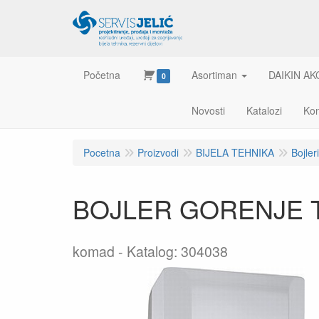
Početna
Asortiman
DAIKIN AK
0
Novosti
Katalozi
Kon
Pocetna
Proizvodi
BIJELA TEHNIKA
Bojleri
BOJLER GORENJE TEG
komad
Katalog: 304038