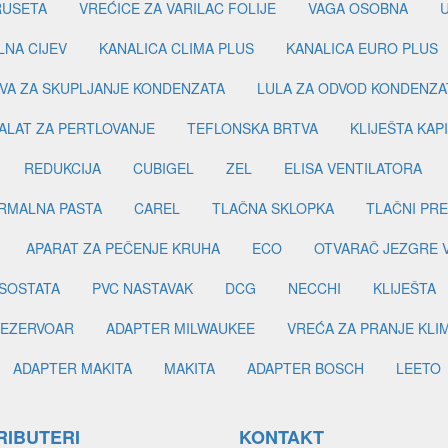
RUSETA
VREĆICE ZA VARILAC FOLIJE
VAGA OSOBNA
LNA CIJEV
KANALICA CLIMA PLUS
KANALICA EURO PLUS
VA ZA SKUPLJANJE KONDENZATA
LULA ZA ODVOD KONDENZA
ALAT ZA PERTLOVANJE
TEFLONSKA BRTVA
KLIJEŠTA KAP
REDUKCIJA
CUBIGEL
ZEL
ELISA VENTILATORA
RMALNA PASTA
CAREL
TLAČNA SKLOPKA
TLAČNI PR
APARAT ZA PEČENJE KRUHA
ECO
OTVARAČ JEZGRE 
SOSTATA
PVC NASTAVAK
DCG
NECCHI
KLIJEŠTA
EZERVOAR
ADAPTER MILWAUKEE
VREĆA ZA PRANJE KLI
ADAPTER MAKITA
MAKITA
ADAPTER BOSCH
LEETO
RIBUTERI
KONTAKT