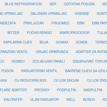
BLUE REFRIGERATION
SER
ODTOČNA POSUDA
SE
INE UPRAVLJAČ
DALJINSKI UPRAVLJAČ
HISENSE
GUNT
ONDEZATA
PRIKLJUČAK
FRIGOMEC
EBM
EBM PAP
BITZER
FUCHS RENISO
MIKROPROCESOR
TULJ
KAPILARNA CIJEV
BOJA
GOMAX
SONDA
TERMO
PANZISKI VENTIL
GRIJAČ ISPARIVAČA
ADAPTER ZA ROTA
CO
ISOMEC
IZOLACIJSKI PANELI
IZMJENJIVAČ TOPLIN
I POGON
RADIJATORSKI VENTIL
BAKRENE CIJEVI SA IZO
OJKA
CU REDUCIRNI KOS
CU LOK ENOJNI
CU LOK DVO
FLARE ADAPTER
PRODIGY
PODPULTNI
NADPULTNI
KALORIFER
ULJNI RADIJATOR
WELL
BOSCH
R