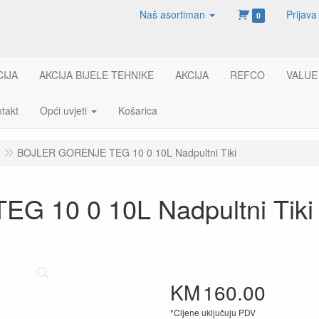
Naš asortiman
Prijava
0
CIJA
AKCIJA BIJELE TEHNIKE
AKCIJA
REFCO
VALUE
takt
Opći uvjeti
Košarica
BOJLER GORENJE TEG 10 0 10L Nadpultni Tiki
 10 0 10L Nadpultni Tiki
KM
160.00
*Cijene uključuju PDV