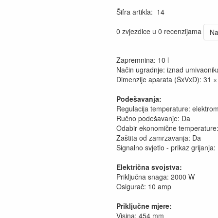
Šifra artikla
:
14
0 zvjezdice u 0 recenzijama
Na
Zapremnina: 10 l
Način ugradnje: iznad umivaonik
Dimenzije aparata (ŠxVxD): 31 ×
Podešavanja:
Regulacija temperature: elektro
Ručno podešavanje: Da
Odabir ekonomične temperature
Zaštita od zamrzavanja: Da
Signalno svjetlo - prikaz grijanja:
Električna svojstva:
Priključna snaga: 2000 W
Osigurač: 10 amp
Priključne mjere:
Visina: 454 mm