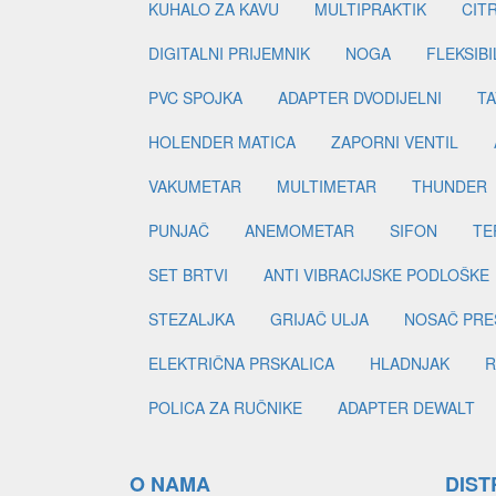
KUHALO ZA KAVU
MULTIPRAKTIK
CIT
DIGITALNI PRIJEMNIK
NOGA
FLEKSIBI
PVC SPOJKA
ADAPTER DVODIJELNI
TA
HOLENDER MATICA
ZAPORNI VENTIL
VAKUMETAR
MULTIMETAR
THUNDER
PUNJAČ
ANEMOMETAR
SIFON
TE
SET BRTVI
ANTI VIBRACIJSKE PODLOŠKE
STEZALJKA
GRIJAČ ULJA
NOSAČ PRE
ELEKTRIČNA PRSKALICA
HLADNJAK
R
POLICA ZA RUČNIKE
ADAPTER DEWALT
O NAMA
DIST