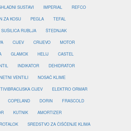
SHLADNI SUSTAVI
IMPERIAL
REFCO
N ZA KOSU
PEGLA
TEFAL
SUŠILICA RUBLJA
ŠTEDNJAK
VA
CIJEV
CRIJEVO
MOTOR
A
GLAMOX
HELIJ
CASTEL
NTIL
INDIKATOR
DEHIDRATOR
ETNI VENTILI
NOSAČ KLIME
TIVIBRACIJSKA CIJEV
ELEKTRO ORMAR
COPELAND
DORIN
FRASCOLD
OR
KUTNIK
AMORTIZER
ROTALOK
SREDSTVO ZA ČIŠĆENJE KLIMA