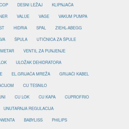
COP
DESNI LEŽAJ
KLIPNJAČA
NER
VALUE
VAGE
VAKUM PUMPA
ST
HIDRIA
SPAL
ZIEHL-ABEGG
AVA
ŠPULA
UTIČNICA ZA ŠPULE
METAR
VENTIL ZA PUNJENJE
LOK
ULOŽAK DEHIDRATORA
E
EL.GRIJAČA MREŽA
GRIJAČI KABEL
LACIJOM
CU TESNILO
JNI
CU LOK
CU KAPA
CUPROFRIO
UNUTARNJA REGULACIJA
OWENTA
BABYLISS
PHILIPS