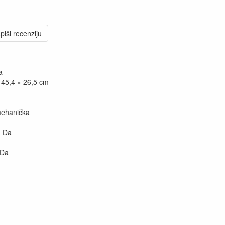
piši recenziju
a
 45,4 × 26,5 cm
mehanička
: Da
 Da