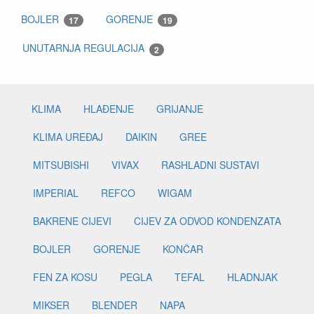
BOJLER
GORENJE
17
19
UNUTARNJA REGULACIJA
2
KLIMA
HLAĐENJE
GRIJANJE
KLIMA UREĐAJ
DAIKIN
GREE
MITSUBISHI
VIVAX
RASHLADNI SUSTAVI
IMPERIAL
REFCO
WIGAM
BAKRENE CIJEVI
CIJEV ZA ODVOD KONDENZATA
BOJLER
GORENJE
KONČAR
FEN ZA KOSU
PEGLA
TEFAL
HLADNJAK
MIKSER
BLENDER
NAPA