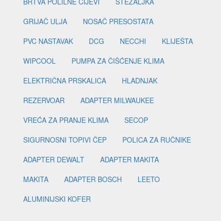
BRTVA POLILNE CIJEVI
STEZALJKA
GRIJAČ ULJA
NOSAČ PRESOSTATA
PVC NASTAVAK
DCG
NECCHI
KLIJEŠTA
WIPCOOL
PUMPA ZA ČIŠĆENJE KLIMA
ELEKTRIČNA PRSKALICA
HLADNJAK
REZERVOAR
ADAPTER MILWAUKEE
VREĆA ZA PRANJE KLIMA
SECOP
SIGURNOSNI TOPIVI ČEP
POLICA ZA RUČNIKE
ADAPTER DEWALT
ADAPTER MAKITA
MAKITA
ADAPTER BOSCH
LEETO
ALUMINIJSKI KOFER