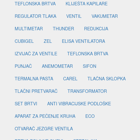
TEFLONSKA BRTVA
KLIJEŠTA KAPILARE
REGULATOR TLAKA
VENTIL
VAKUMETAR
MULTIMETAR
THUNDER
REDUKCIJA
CUBIGEL
ZEL
ELISA VENTILATORA
IZVIJAČ ZA VENTILE
TEFLONSKA BRTVA
PUNJAČ
ANEMOMETAR
SIFON
TERMALNA PASTA
CAREL
TLAČNA SKLOPKA
TLAČNI PRETVARAČ
TRANSFORMATOR
SET BRTVI
ANTI VIBRACIJSKE PODLOŠKE
APARAT ZA PEČENJE KRUHA
ECO
OTVARAČ JEZGRE VENTILA