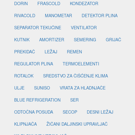
DORIN
FRASCOLD
KONDEZATOR
RIVACOLD
MANOMETAR
DETEKTOR PLINA
SEPARATOR TEKUĆINE
VENTILATOR
KUTNIK
AMORTIZER
SEMERING
GRIJAČ
PREKIDAČ
LEŽAJ
REMEN
REGULATOR PLINA
TERMOELEMENTI
ROTALOK
SREDSTVO ZA ČIŠĆENJE KLIMA
ULJE
SUNISO
VRATA ZA HLADNJAČE
BLUE REFRIGERATION
SER
ODTOČNA POSUDA
SECOP
DESNI LEŽAJ
KLIPNJAČA
ŽIČANI DALJINSKI UPRAVLJAČ