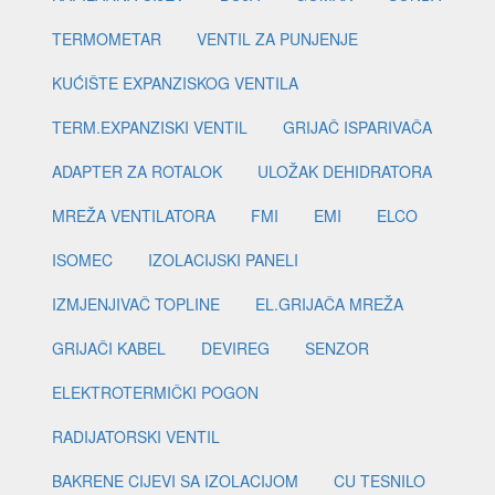
TERMOMETAR
VENTIL ZA PUNJENJE
KUĆIŠTE EXPANZISKOG VENTILA
TERM.EXPANZISKI VENTIL
GRIJAČ ISPARIVAČA
ADAPTER ZA ROTALOK
ULOŽAK DEHIDRATORA
MREŽA VENTILATORA
FMI
EMI
ELCO
ISOMEC
IZOLACIJSKI PANELI
IZMJENJIVAČ TOPLINE
EL.GRIJAČA MREŽA
GRIJAČI KABEL
DEVIREG
SENZOR
ELEKTROTERMIČKI POGON
RADIJATORSKI VENTIL
BAKRENE CIJEVI SA IZOLACIJOM
CU TESNILO