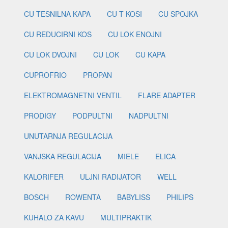
CU TESNILNA KAPA
CU T KOSI
CU SPOJKA
CU REDUCIRNI KOS
CU LOK ENOJNI
CU LOK DVOJNI
CU LOK
CU KAPA
CUPROFRIO
PROPAN
ELEKTROMAGNETNI VENTIL
FLARE ADAPTER
PRODIGY
PODPULTNI
NADPULTNI
UNUTARNJA REGULACIJA
VANJSKA REGULACIJA
MIELE
ELICA
KALORIFER
ULJNI RADIJATOR
WELL
BOSCH
ROWENTA
BABYLISS
PHILIPS
KUHALO ZA KAVU
MULTIPRAKTIK