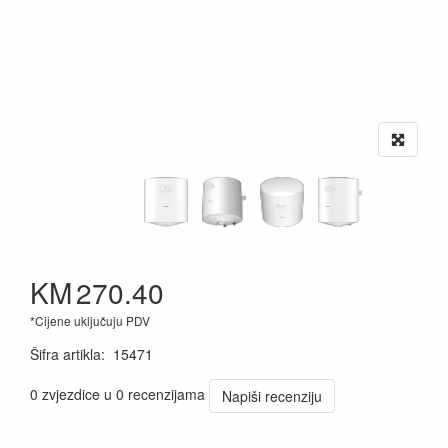
KM
270.40
*Cijene uključuju PDV
Šifra artikla
:
15471
0 zvjezdice u 0 recenzijama
Napiši recenziju