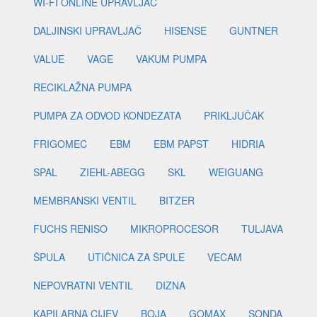
WI-FI ONLINE UPRAVLJAČ
DALJINSKI UPRAVLJAČ
HISENSE
GUNTNER
VALUE
VAGE
VAKUM PUMPA
RECIKLAŽNA PUMPA
PUMPA ZA ODVOD KONDEZATA
PRIKLJUČAK
FRIGOMEC
EBM
EBM PAPST
HIDRIA
SPAL
ZIEHL-ABEGG
SKL
WEIGUANG
MEMBRANSKI VENTIL
BITZER
FUCHS RENISO
MIKROPROCESOR
TULJAVA
ŠPULA
UTIČNICA ZA ŠPULE
VECAM
NEPOVRATNI VENTIL
DIZNA
KAPILARNA CIJEV
BOJA
GOMAX
SONDA