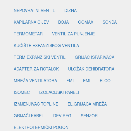
NEPOVRATNI VENTIL
DIZNA
KAPILARNA CIJEV
BOJA
GOMAX
SONDA
TERMOMETAR
VENTIL ZA PUNJENJE
KUĆIŠTE EXPANZISKOG VENTILA
TERM.EXPANZISKI VENTIL
GRIJAČ ISPARIVAČA
ADAPTER ZA ROTALOK
ULOŽAK DEHIDRATORA
MREŽA VENTILATORA
FMI
EMI
ELCO
ISOMEC
IZOLACIJSKI PANELI
IZMJENJIVAČ TOPLINE
EL.GRIJAČA MREŽA
GRIJAČI KABEL
DEVIREG
SENZOR
ELEKTROTERMIČKI POGON