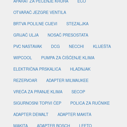
APARAT ZA PEČENJE KRUHA
ECO
OTVARAČ JEZGRE VENTILA
BRTVA POLILNE CIJEVI
STEZALJKA
GRIJAČ ULJA
NOSAČ PRESOSTATA
PVC NASTAVAK
DCG
NECCHI
KLIJEŠTA
WIPCOOL
PUMPA ZA ČIŠĆENJE KLIMA
ELEKTRIČNA PRSKALICA
HLADNJAK
REZERVOAR
ADAPTER MILWAUKEE
VREĆA ZA PRANJE KLIMA
SECOP
SIGURNOSNI TOPIVI ČEP
POLICA ZA RUČNIKE
ADAPTER DEWALT
ADAPTER MAKITA
MAKITA
ADAPTER BOSCH
LEETO