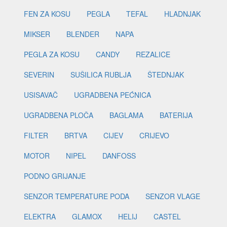
FEN ZA KOSU
PEGLA
TEFAL
HLADNJAK
MIKSER
BLENDER
NAPA
PEGLA ZA KOSU
CANDY
REZALICE
SEVERIN
SUŠILICA RUBLJA
ŠTEDNJAK
USISAVAČ
UGRADBENA PEĆNICA
UGRADBENA PLOČA
BAGLAMA
BATERIJA
FILTER
BRTVA
CIJEV
CRIJEVO
MOTOR
NIPEL
DANFOSS
PODNO GRIJANJE
SENZOR TEMPERATURE PODA
SENZOR VLAGE
ELEKTRA
GLAMOX
HELIJ
CASTEL