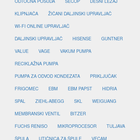
ODTOČNA POSUDA
SECOP
DESNI LEŽAJ
KLIPNJAČA
ŽIČANI DALJINSKI UPRAVLJAČ
WI-FI ONLINE UPRAVLJAČ
DALJINSKI UPRAVLJAČ
HISENSE
GUNTNER
VALUE
VAGE
VAKUM PUMPA
RECIKLAŽNA PUMPA
PUMPA ZA ODVOD KONDEZATA
PRIKLJUČAK
FRIGOMEC
EBM
EBM PAPST
HIDRIA
SPAL
ZIEHL-ABEGG
SKL
WEIGUANG
MEMBRANSKI VENTIL
BITZER
FUCHS RENISO
MIKROPROCESOR
TULJAVA
ŠPULA
UTIČNICA ZA ŠPULE
VECAM