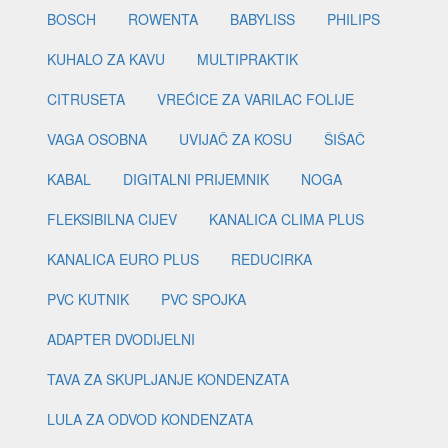
BOSCH
ROWENTA
BABYLISS
PHILIPS
KUHALO ZA KAVU
MULTIPRAKTIK
CITRUSETA
VREĆICE ZA VARILAC FOLIJE
VAGA OSOBNA
UVIJAČ ZA KOSU
ŠIŠAČ
KABAL
DIGITALNI PRIJEMNIK
NOGA
FLEKSIBILNA CIJEV
KANALICA CLIMA PLUS
KANALICA EURO PLUS
REDUCIRKA
PVC KUTNIK
PVC SPOJKA
ADAPTER DVODIJELNI
TAVA ZA SKUPLJANJE KONDENZATA
LULA ZA ODVOD KONDENZATA