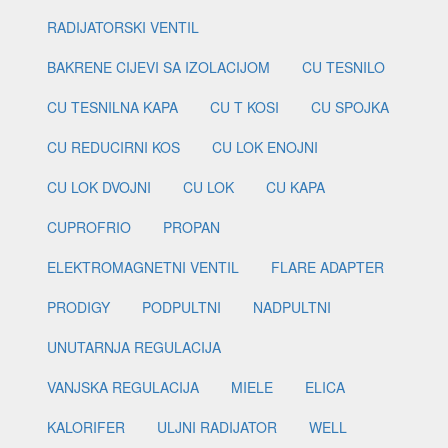
RADIJATORSKI VENTIL
BAKRENE CIJEVI SA IZOLACIJOM
CU TESNILO
CU TESNILNA KAPA
CU T KOSI
CU SPOJKA
CU REDUCIRNI KOS
CU LOK ENOJNI
CU LOK DVOJNI
CU LOK
CU KAPA
CUPROFRIO
PROPAN
ELEKTROMAGNETNI VENTIL
FLARE ADAPTER
PRODIGY
PODPULTNI
NADPULTNI
UNUTARNJA REGULACIJA
VANJSKA REGULACIJA
MIELE
ELICA
KALORIFER
ULJNI RADIJATOR
WELL