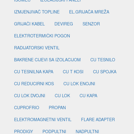
IZMJENJIVAČ TOPLINE
EL.GRIJAČA MREŽA
GRIJAČI KABEL
DEVIREG
SENZOR
ELEKTROTERMIČKI POGON
RADIJATORSKI VENTIL
BAKRENE CIJEVI SA IZOLACIJOM
CU TESNILO
CU TESNILNA KAPA
CU T KOSI
CU SPOJKA
CU REDUCIRNI KOS
CU LOK ENOJNI
CU LOK DVOJNI
CU LOK
CU KAPA
CUPROFRIO
PROPAN
ELEKTROMAGNETNI VENTIL
FLARE ADAPTER
PRODIGY
PODPULTNI
NADPULTNI