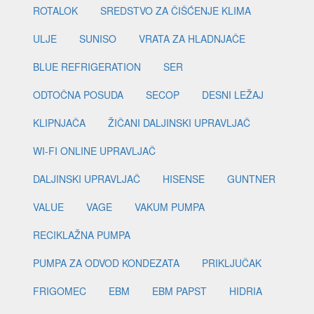
ROTALOK
SREDSTVO ZA ČIŠĆENJE KLIMA
ULJE
SUNISO
VRATA ZA HLADNJAČE
BLUE REFRIGERATION
SER
ODTOČNA POSUDA
SECOP
DESNI LEŽAJ
KLIPNJAČA
ŽIČANI DALJINSKI UPRAVLJAČ
WI-FI ONLINE UPRAVLJAČ
DALJINSKI UPRAVLJAČ
HISENSE
GUNTNER
VALUE
VAGE
VAKUM PUMPA
RECIKLAŽNA PUMPA
PUMPA ZA ODVOD KONDEZATA
PRIKLJUČAK
FRIGOMEC
EBM
EBM PAPST
HIDRIA