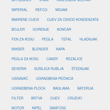
IMPERIAL
REFCO
WIGAM
BAKRENE CIJEVI
CIJEV ZA ODVOD KONDENZATA
BOJLER
GORENJE
KONČAR
FEN ZA KOSU
PEGLA
TEFAL
HLADNJAK
MIKSER
BLENDER
NAPA
PEGLA ZA KOSU
CANDY
REZALICE
SEVERIN
SUŠILICA RUBLJA
ŠTEDNJAK
USISAVAČ
UGRADBENA PEĆNICA
UGRADBENA PLOČA
BAGLAMA
BATERIJA
FILTER
BRTVA
CIJEV
CRIJEVO
MOTOR
NIPEL
DANFOSS