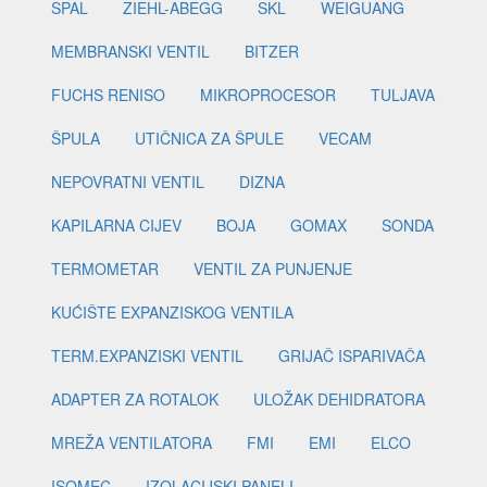
SPAL
ZIEHL-ABEGG
SKL
WEIGUANG
MEMBRANSKI VENTIL
BITZER
FUCHS RENISO
MIKROPROCESOR
TULJAVA
ŠPULA
UTIČNICA ZA ŠPULE
VECAM
NEPOVRATNI VENTIL
DIZNA
KAPILARNA CIJEV
BOJA
GOMAX
SONDA
TERMOMETAR
VENTIL ZA PUNJENJE
KUĆIŠTE EXPANZISKOG VENTILA
TERM.EXPANZISKI VENTIL
GRIJAČ ISPARIVAČA
ADAPTER ZA ROTALOK
ULOŽAK DEHIDRATORA
MREŽA VENTILATORA
FMI
EMI
ELCO
ISOMEC
IZOLACIJSKI PANELI