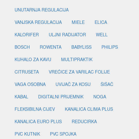
UNUTARNJA REGULACIJA
VANJSKA REGULACIJA
MIELE
ELICA
KALORIFER
ULJNI RADIJATOR
WELL
BOSCH
ROWENTA
BABYLISS
PHILIPS
KUHALO ZA KAVU
MULTIPRAKTIK
CITRUSETA
VREĆICE ZA VARILAC FOLIJE
VAGA OSOBNA
UVIJAČ ZA KOSU
ŠIŠAČ
KABAL
DIGITALNI PRIJEMNIK
NOGA
FLEKSIBILNA CIJEV
KANALICA CLIMA PLUS
KANALICA EURO PLUS
REDUCIRKA
PVC KUTNIK
PVC SPOJKA