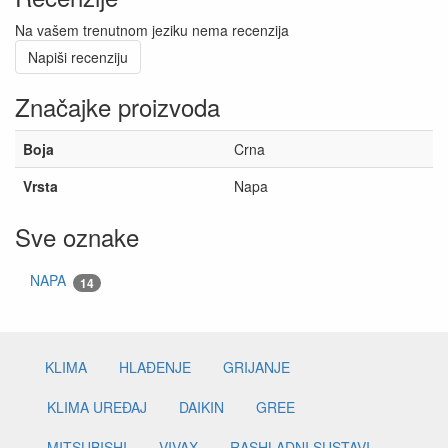
Na vašem trenutnom jeziku nema recenzija
Napiši recenziju
Značajke proizvoda
Boja
Crna
Vrsta
Napa
Sve oznake
NAPA
14
KLIMA
HLAĐENJE
GRIJANJE
KLIMA UREĐAJ
DAIKIN
GREE
MITSUBISHI
VIVAX
RASHLADNI SUSTAVI