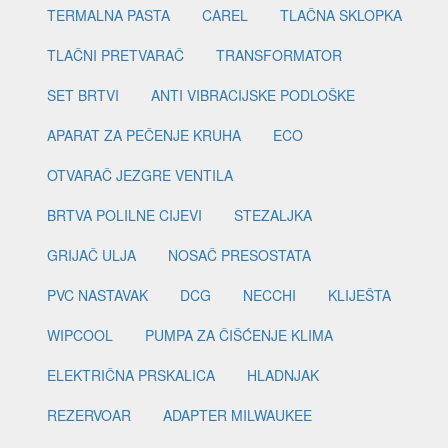
TERMALNA PASTA
CAREL
TLAČNA SKLOPKA
TLAČNI PRETVARAČ
TRANSFORMATOR
SET BRTVI
ANTI VIBRACIJSKE PODLOŠKE
APARAT ZA PEČENJE KRUHA
ECO
OTVARAČ JEZGRE VENTILA
BRTVA POLILNE CIJEVI
STEZALJKA
GRIJAČ ULJA
NOSAČ PRESOSTATA
PVC NASTAVAK
DCG
NECCHI
KLIJEŠTA
WIPCOOL
PUMPA ZA ČIŠĆENJE KLIMA
ELEKTRIČNA PRSKALICA
HLADNJAK
REZERVOAR
ADAPTER MILWAUKEE