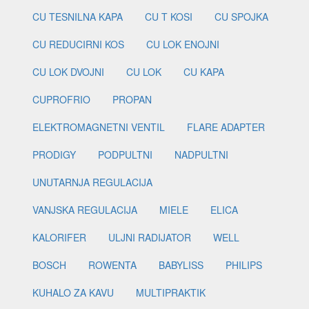
CU TESNILNA KAPA
CU T KOSI
CU SPOJKA
CU REDUCIRNI KOS
CU LOK ENOJNI
CU LOK DVOJNI
CU LOK
CU KAPA
CUPROFRIO
PROPAN
ELEKTROMAGNETNI VENTIL
FLARE ADAPTER
PRODIGY
PODPULTNI
NADPULTNI
UNUTARNJA REGULACIJA
VANJSKA REGULACIJA
MIELE
ELICA
KALORIFER
ULJNI RADIJATOR
WELL
BOSCH
ROWENTA
BABYLISS
PHILIPS
KUHALO ZA KAVU
MULTIPRAKTIK