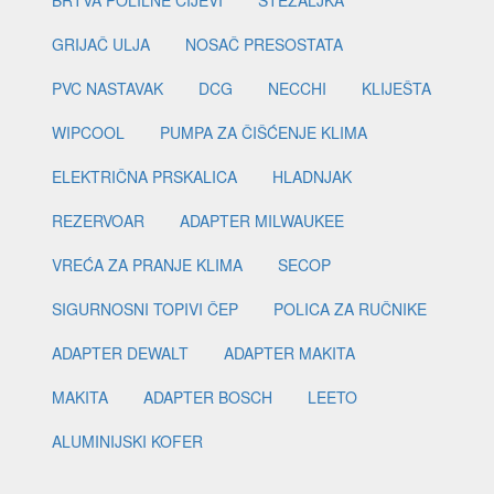
BRTVA POLILNE CIJEVI
STEZALJKA
GRIJAČ ULJA
NOSAČ PRESOSTATA
PVC NASTAVAK
DCG
NECCHI
KLIJEŠTA
WIPCOOL
PUMPA ZA ČIŠĆENJE KLIMA
ELEKTRIČNA PRSKALICA
HLADNJAK
REZERVOAR
ADAPTER MILWAUKEE
VREĆA ZA PRANJE KLIMA
SECOP
SIGURNOSNI TOPIVI ČEP
POLICA ZA RUČNIKE
ADAPTER DEWALT
ADAPTER MAKITA
MAKITA
ADAPTER BOSCH
LEETO
ALUMINIJSKI KOFER