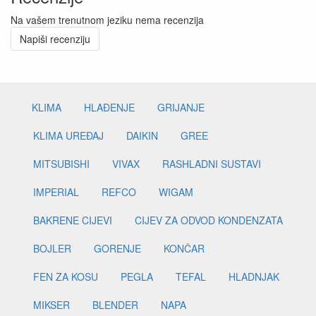
Na vašem trenutnom jeziku nema recenzija
Napiši recenziju
KLIMA
HLAĐENJE
GRIJANJE
KLIMA UREĐAJ
DAIKIN
GREE
MITSUBISHI
VIVAX
RASHLADNI SUSTAVI
IMPERIAL
REFCO
WIGAM
BAKRENE CIJEVI
CIJEV ZA ODVOD KONDENZATA
BOJLER
GORENJE
KONČAR
FEN ZA KOSU
PEGLA
TEFAL
HLADNJAK
MIKSER
BLENDER
NAPA