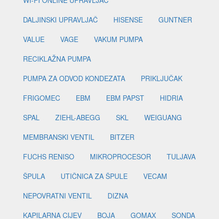
WI-FI ONLINE UPRAVLJAČ
DALJINSKI UPRAVLJAČ
HISENSE
GUNTNER
VALUE
VAGE
VAKUM PUMPA
RECIKLAŽNA PUMPA
PUMPA ZA ODVOD KONDEZATA
PRIKLJUČAK
FRIGOMEC
EBM
EBM PAPST
HIDRIA
SPAL
ZIEHL-ABEGG
SKL
WEIGUANG
MEMBRANSKI VENTIL
BITZER
FUCHS RENISO
MIKROPROCESOR
TULJAVA
ŠPULA
UTIČNICA ZA ŠPULE
VECAM
NEPOVRATNI VENTIL
DIZNA
KAPILARNA CIJEV
BOJA
GOMAX
SONDA