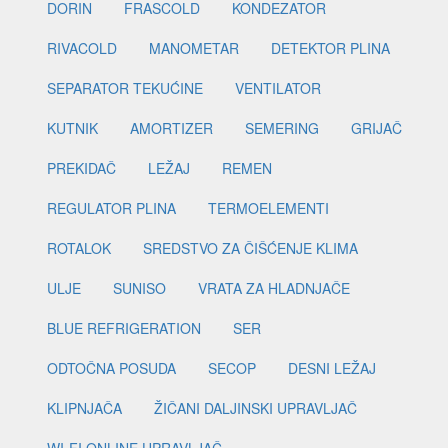
DORIN
FRASCOLD
KONDEZATOR
RIVACOLD
MANOMETAR
DETEKTOR PLINA
SEPARATOR TEKUĆINE
VENTILATOR
KUTNIK
AMORTIZER
SEMERING
GRIJAČ
PREKIDAČ
LEŽAJ
REMEN
REGULATOR PLINA
TERMOELEMENTI
ROTALOK
SREDSTVO ZA ČIŠĆENJE KLIMA
ULJE
SUNISO
VRATA ZA HLADNJAČE
BLUE REFRIGERATION
SER
ODTOČNA POSUDA
SECOP
DESNI LEŽAJ
KLIPNJAČA
ŽIČANI DALJINSKI UPRAVLJAČ