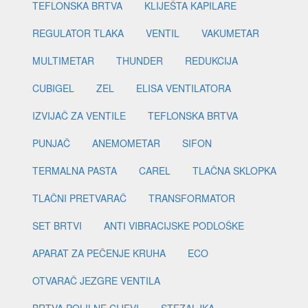
TEFLONSKA BRTVA
KLIJEŠTA KAPILARE
REGULATOR TLAKA
VENTIL
VAKUMETAR
MULTIMETAR
THUNDER
REDUKCIJA
CUBIGEL
ZEL
ELISA VENTILATORA
IZVIJAČ ZA VENTILE
TEFLONSKA BRTVA
PUNJAČ
ANEMOMETAR
SIFON
TERMALNA PASTA
CAREL
TLAČNA SKLOPKA
TLAČNI PRETVARAČ
TRANSFORMATOR
SET BRTVI
ANTI VIBRACIJSKE PODLOŠKE
APARAT ZA PEČENJE KRUHA
ECO
OTVARAČ JEZGRE VENTILA