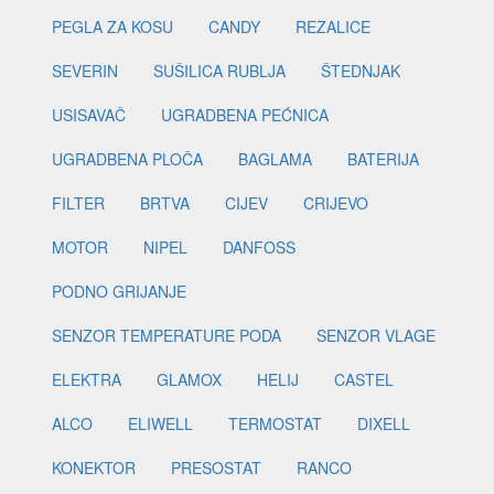
PEGLA ZA KOSU
CANDY
REZALICE
SEVERIN
SUŠILICA RUBLJA
ŠTEDNJAK
USISAVAČ
UGRADBENA PEĆNICA
UGRADBENA PLOČA
BAGLAMA
BATERIJA
FILTER
BRTVA
CIJEV
CRIJEVO
MOTOR
NIPEL
DANFOSS
PODNO GRIJANJE
SENZOR TEMPERATURE PODA
SENZOR VLAGE
ELEKTRA
GLAMOX
HELIJ
CASTEL
ALCO
ELIWELL
TERMOSTAT
DIXELL
KONEKTOR
PRESOSTAT
RANCO