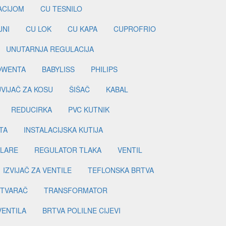
LACIJOM
CU TESNILO
JNI
CU LOK
CU KAPA
CUPROFRIO
UNUTARNJA REGULACIJA
OWENTA
BABYLISS
PHILIPS
UVIJAČ ZA KOSU
ŠIŠAČ
KABAL
REDUCIRKA
PVC KUTNIK
TA
INSTALACIJSKA KUTIJA
ILARE
REGULATOR TLAKA
VENTIL
IZVIJAČ ZA VENTILE
TEFLONSKA BRTVA
ETVARAČ
TRANSFORMATOR
VENTILA
BRTVA POLILNE CIJEVI