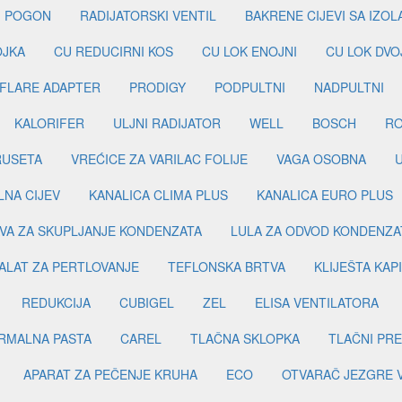
I POGON
RADIJATORSKI VENTIL
BAKRENE CIJEVI SA IZO
OJKA
CU REDUCIRNI KOS
CU LOK ENOJNI
CU LOK DVO
FLARE ADAPTER
PRODIGY
PODPULTNI
NADPULTNI
KALORIFER
ULJNI RADIJATOR
WELL
BOSCH
R
RUSETA
VREĆICE ZA VARILAC FOLIJE
VAGA OSOBNA
LNA CIJEV
KANALICA CLIMA PLUS
KANALICA EURO PLUS
VA ZA SKUPLJANJE KONDENZATA
LULA ZA ODVOD KONDENZA
ALAT ZA PERTLOVANJE
TEFLONSKA BRTVA
KLIJEŠTA KAP
REDUKCIJA
CUBIGEL
ZEL
ELISA VENTILATORA
RMALNA PASTA
CAREL
TLAČNA SKLOPKA
TLAČNI PR
APARAT ZA PEČENJE KRUHA
ECO
OTVARAČ JEZGRE 