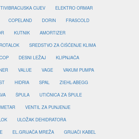
TIVIBRACIJSKA CIJEV
ELEKTRO ORMAR
COPELAND
DORIN
FRASCOLD
OR
KUTNIK
AMORTIZER
ROTALOK
SREDSTVO ZA ČIŠĆENJE KLIMA
COP
DESNI LEŽAJ
KLIPNJAČA
NER
VALUE
VAGE
VAKUM PUMPA
ST
HIDRIA
SPAL
ZIEHL-ABEGG
AVA
ŠPULA
UTIČNICA ZA ŠPULE
METAR
VENTIL ZA PUNJENJE
LOK
ULOŽAK DEHIDRATORA
E
EL.GRIJAČA MREŽA
GRIJAČI KABEL