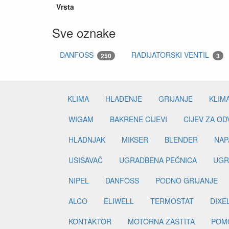
Vrsta
Sve oznake
DANFOSS
RADIJATORSKI VENTIL
250
3
KLIMA
HLAĐENJE
GRIJANJE
KLIM
WIGAM
BAKRENE CIJEVI
CIJEV ZA O
HLADNJAK
MIKSER
BLENDER
NAP
USISAVAČ
UGRADBENA PEĆNICA
UGR
NIPEL
DANFOSS
PODNO GRIJANJE
ALCO
ELIWELL
TERMOSTAT
DIXE
KONTAKTOR
MOTORNA ZAŠTITA
POM