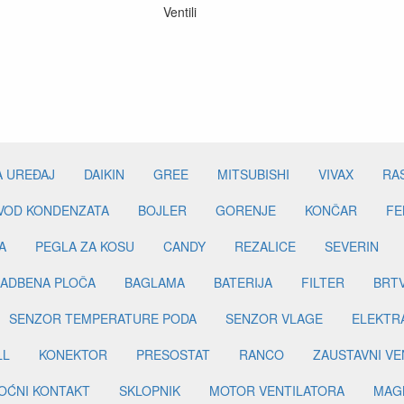
Ventili
A UREĐAJ
DAIKIN
GREE
MITSUBISHI
VIVAX
RA
DVOD KONDENZATA
BOJLER
GORENJE
KONČAR
FE
A
PEGLA ZA KOSU
CANDY
REZALICE
SEVERIN
ADBENA PLOČA
BAGLAMA
BATERIJA
FILTER
BRT
SENZOR TEMPERATURE PODA
SENZOR VLAGE
ELEKTR
LL
KONEKTOR
PRESOSTAT
RANCO
ZAUSTAVNI VE
OĆNI KONTAKT
SKLOPNIK
MOTOR VENTILATORA
MAGN