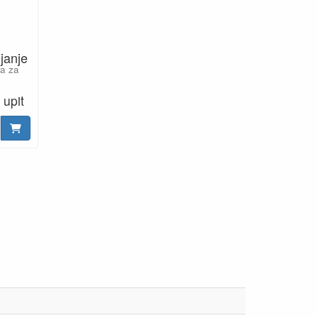
ijanje
ja za
 upit