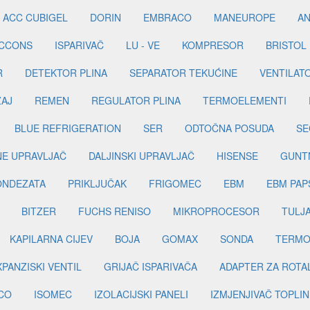
ACC CUBIGEL
DORIN
EMBRACO
MANEUROPE
AN
ICCONS
ISPARIVAČ
LU - VE
KOMPRESOR
BRISTOL
R
DETEKTOR PLINA
SEPARATOR TEKUĆINE
VENTILAT
ŽAJ
REMEN
REGULATOR PLINA
TERMOELEMENTI
BLUE REFRIGERATION
SER
ODTOČNA POSUDA
SE
INE UPRAVLJAČ
DALJINSKI UPRAVLJAČ
HISENSE
GUNT
ONDEZATA
PRIKLJUČAK
FRIGOMEC
EBM
EBM PAP
BITZER
FUCHS RENISO
MIKROPROCESOR
TULJ
KAPILARNA CIJEV
BOJA
GOMAX
SONDA
TERMO
PANZISKI VENTIL
GRIJAČ ISPARIVAČA
ADAPTER ZA ROTA
CO
ISOMEC
IZOLACIJSKI PANELI
IZMJENJIVAČ TOPLIN