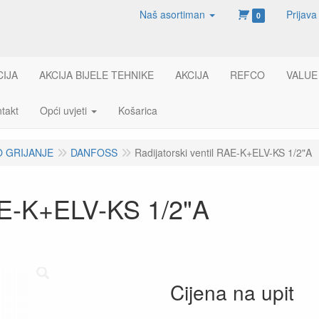
Naš asortiman
Prijava
0
CIJA
AKCIJA BIJELE TEHNIKE
AKCIJA
REFCO
VALUE
takt
Opći uvjeti
Košarica
 GRIJANJE
DANFOSS
Radijatorski ventil RAE-K+ELV-KS 1/2"A
RAE-K+ELV-KS 1/2"A
Cijena na upit