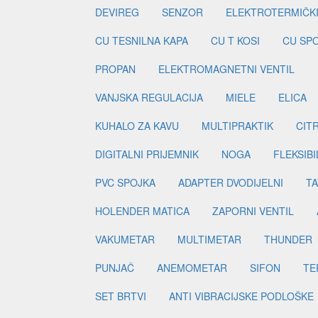
DEVIREG
SENZOR
ELEKTROTERMIČK
CU TESNILNA KAPA
CU T KOSI
CU SP
PROPAN
ELEKTROMAGNETNI VENTIL
VANJSKA REGULACIJA
MIELE
ELICA
KUHALO ZA KAVU
MULTIPRAKTIK
CIT
DIGITALNI PRIJEMNIK
NOGA
FLEKSIBI
PVC SPOJKA
ADAPTER DVODIJELNI
TA
HOLENDER MATICA
ZAPORNI VENTIL
VAKUMETAR
MULTIMETAR
THUNDER
PUNJAČ
ANEMOMETAR
SIFON
TE
SET BRTVI
ANTI VIBRACIJSKE PODLOŠKE