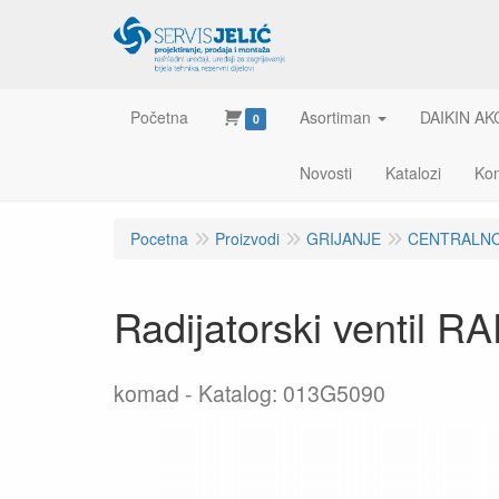
Početna
Asortiman
DAIKIN AK
0
Novosti
Katalozi
Kon
Pocetna
Proizvodi
GRIJANJE
CENTRALNO
Radijatorski ventil 
komad
Katalog: 013G5090