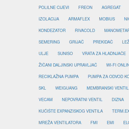
POLILNE CIJEVI
FREON
AGREGAT
IZOLACIJA
ARMAFLEX
MOBIUS
N
KONDEZATOR
RIVACOLD
MANOMETA
SEMERING
GRIJAČ
PREKIDAČ
LE
ULJE
SUNISO
VRATA ZA HLADNJAČE
ŽIČANI DALJINSKI UPRAVLJAČ
WI-FI ONL
RECIKLAŽNA PUMPA
PUMPA ZA ODVOD K
SKL
WEIGUANG
MEMBRANSKI VENTIL
VECAM
NEPOVRATNI VENTIL
DIZNA
KUĆIŠTE EXPANZISKOG VENTILA
TERM.EX
MREŽA VENTILATORA
FMI
EMI
EL