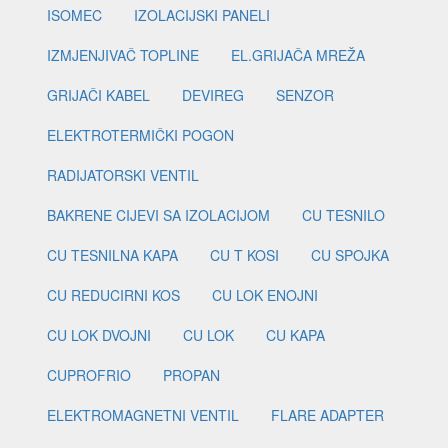
ISOMEC
IZOLACIJSKI PANELI
IZMJENJIVAČ TOPLINE
EL.GRIJAČA MREŽA
GRIJAČI KABEL
DEVIREG
SENZOR
ELEKTROTERMIČKI POGON
RADIJATORSKI VENTIL
BAKRENE CIJEVI SA IZOLACIJOM
CU TESNILO
CU TESNILNA KAPA
CU T KOSI
CU SPOJKA
CU REDUCIRNI KOS
CU LOK ENOJNI
CU LOK DVOJNI
CU LOK
CU KAPA
CUPROFRIO
PROPAN
ELEKTROMAGNETNI VENTIL
FLARE ADAPTER