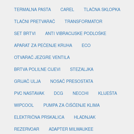
TERMALNA PASTA
CAREL
TLAČNA SKLOPKA
TLAČNI PRETVARAČ
TRANSFORMATOR
SET BRTVI
ANTI VIBRACIJSKE PODLOŠKE
APARAT ZA PEČENJE KRUHA
ECO
OTVARAČ JEZGRE VENTILA
BRTVA POLILNE CIJEVI
STEZALJKA
GRIJAČ ULJA
NOSAČ PRESOSTATA
PVC NASTAVAK
DCG
NECCHI
KLIJEŠTA
WIPCOOL
PUMPA ZA ČIŠĆENJE KLIMA
ELEKTRIČNA PRSKALICA
HLADNJAK
REZERVOAR
ADAPTER MILWAUKEE