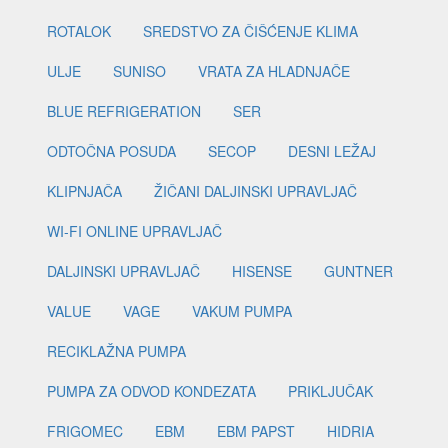
ROTALOK
SREDSTVO ZA ČIŠĆENJE KLIMA
ULJE
SUNISO
VRATA ZA HLADNJAČE
BLUE REFRIGERATION
SER
ODTOČNA POSUDA
SECOP
DESNI LEŽAJ
KLIPNJAČA
ŽIČANI DALJINSKI UPRAVLJAČ
WI-FI ONLINE UPRAVLJAČ
DALJINSKI UPRAVLJAČ
HISENSE
GUNTNER
VALUE
VAGE
VAKUM PUMPA
RECIKLAŽNA PUMPA
PUMPA ZA ODVOD KONDEZATA
PRIKLJUČAK
FRIGOMEC
EBM
EBM PAPST
HIDRIA