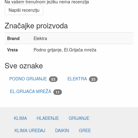
Na vašem trenutnom jeziku nema recenzija
Napiši recenziju
Značajke proizvoda
Brand
Elektra
Vrsta
Podno grijanje, El.Grijača mreža
Sve oznake
PODNO GRIJANJE
ELEKTRA
53
33
EL.GRIJAČA MREŽA
11
KLIMA
HLAĐENJE
GRIJANJE
KLIMA UREĐAJ
DAIKIN
GREE