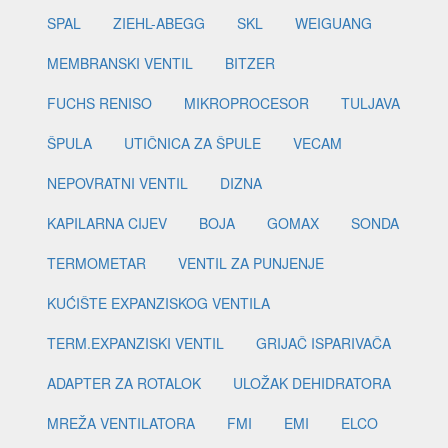
SPAL
ZIEHL-ABEGG
SKL
WEIGUANG
MEMBRANSKI VENTIL
BITZER
FUCHS RENISO
MIKROPROCESOR
TULJAVA
ŠPULA
UTIČNICA ZA ŠPULE
VECAM
NEPOVRATNI VENTIL
DIZNA
KAPILARNA CIJEV
BOJA
GOMAX
SONDA
TERMOMETAR
VENTIL ZA PUNJENJE
KUĆIŠTE EXPANZISKOG VENTILA
TERM.EXPANZISKI VENTIL
GRIJAČ ISPARIVAČA
ADAPTER ZA ROTALOK
ULOŽAK DEHIDRATORA
MREŽA VENTILATORA
FMI
EMI
ELCO