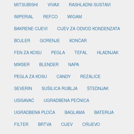
MITSUBISHI
VIVAX
RASHLADNI SUSTAVI
IMPERIAL
REFCO
WIGAM
BAKRENE CIJEVI
CIJEV ZA ODVOD KONDENZATA
BOJLER
GORENJE
KONČAR
FEN ZA KOSU
PEGLA
TEFAL
HLADNJAK
MIKSER
BLENDER
NAPA
PEGLA ZA KOSU
CANDY
REZALICE
SEVERIN
SUŠILICA RUBLJA
ŠTEDNJAK
USISAVAČ
UGRADBENA PEĆNICA
UGRADBENA PLOČA
BAGLAMA
BATERIJA
FILTER
BRTVA
CIJEV
CRIJEVO