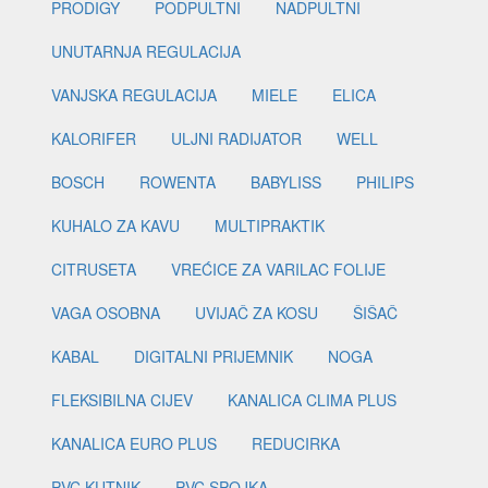
PRODIGY
PODPULTNI
NADPULTNI
UNUTARNJA REGULACIJA
VANJSKA REGULACIJA
MIELE
ELICA
KALORIFER
ULJNI RADIJATOR
WELL
BOSCH
ROWENTA
BABYLISS
PHILIPS
KUHALO ZA KAVU
MULTIPRAKTIK
CITRUSETA
VREĆICE ZA VARILAC FOLIJE
VAGA OSOBNA
UVIJAČ ZA KOSU
ŠIŠAČ
KABAL
DIGITALNI PRIJEMNIK
NOGA
FLEKSIBILNA CIJEV
KANALICA CLIMA PLUS
KANALICA EURO PLUS
REDUCIRKA
PVC KUTNIK
PVC SPOJKA