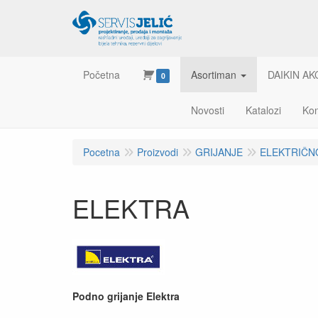
Početna
Asortiman
DAIKIN AK
0
Novosti
Katalozi
Kon
Pocetna
Proizvodi
GRIJANJE
ELEKTRIČN
ELEKTRA
Podno grijanje Elektra