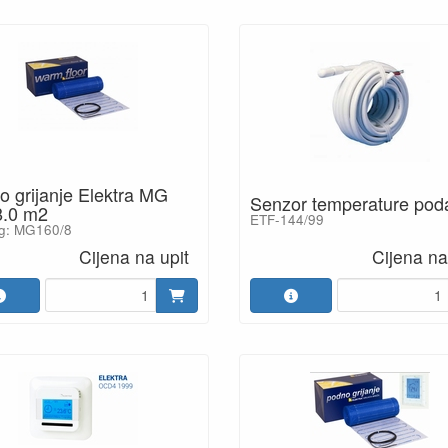
 grijanje Elektra MG
Senzor temperature pod
8.0 m2
ETF-144/99
og: MG160/8
Cijena na upit
Cijena na