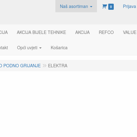
Naš asortiman
Prijava
0
CIJA
AKCIJA BIJELE TEHNIKE
AKCIJA
REFCO
VALUE
takt
Opći uvjeti
Košarica
O PODNO GRIJANJE
ELEKTRA