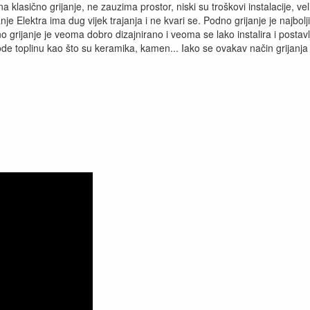
klasično grijanje, ne zauzima prostor, niski su troškovi instalacije, ve
anje Elektra ima dug vijek trajanja i ne kvari se. Podno grijanje je najb
o grijanje je veoma dobro dizajnirano i veoma se lako instalira i postavlj
e toplinu kao što su keramika, kamen... Iako se ovakav način grijanja k