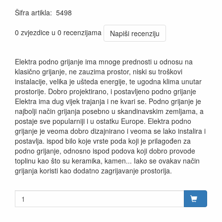
Šifra artikla
:
5498
0 zvjezdice u 0 recenzijama
Napiši recenziju
Elektra podno grijanje ima mnoge prednosti u odnosu na
klasično grijanje, ne zauzima prostor, niski su troškovi
instalacije, velika je ušteda energije, te ugodna klima unutar
prostorije. Dobro projektirano, i postavljeno podno grijanje
Elektra ima dug vijek trajanja i ne kvari se. Podno grijanje je
najbolji način grijanja posebno u skandinavskim zemljama, a
postaje sve popularniji i u ostatku Europe. Elektra podno
grijanje je veoma dobro dizajnirano i veoma se lako instalira i
postavlja. ispod bilo koje vrste poda koji je prilagođen za
podno grijanje, odnosno ispod podova koji dobro provode
toplinu kao što su keramika, kamen... Iako se ovakav način
grijanja koristi kao dodatno zagrijavanje prostorija.