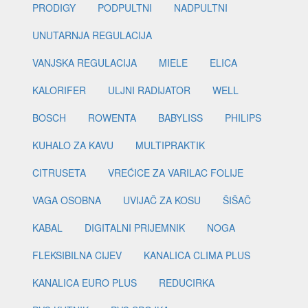
PRODIGY
PODPULTNI
NADPULTNI
UNUTARNJA REGULACIJA
VANJSKA REGULACIJA
MIELE
ELICA
KALORIFER
ULJNI RADIJATOR
WELL
BOSCH
ROWENTA
BABYLISS
PHILIPS
KUHALO ZA KAVU
MULTIPRAKTIK
CITRUSETA
VREĆICE ZA VARILAC FOLIJE
VAGA OSOBNA
UVIJAČ ZA KOSU
ŠIŠAČ
KABAL
DIGITALNI PRIJEMNIK
NOGA
FLEKSIBILNA CIJEV
KANALICA CLIMA PLUS
KANALICA EURO PLUS
REDUCIRKA