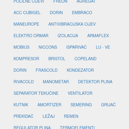
POLILNE CIJEVI
FREON
AGREGAT
ACC CUBIGEL
DORIN
EMBRACO
MANEUROPE
ANTIVIBRACIJSKA CIJEV
ELEKTRO ORMAR
IZOLACIJA
ARMAFLEX
MOBIUS
NICCONS
ISPARIVAČ
LU - VE
KOMPRESOR
BRISTOL
COPELAND
DORIN
FRASCOLD
KONDEZATOR
RIVACOLD
MANOMETAR
DETEKTOR PLINA
SEPARATOR TEKUĆINE
VENTILATOR
KUTNIK
AMORTIZER
SEMERING
GRIJAČ
PREKIDAČ
LEŽAJ
REMEN
REGULATOR PLINA
TERMOELEMENTI