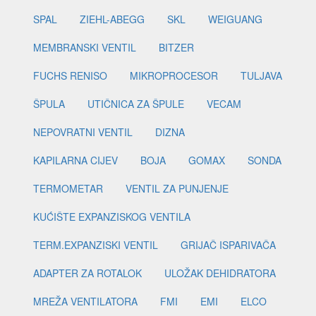
SPAL
ZIEHL-ABEGG
SKL
WEIGUANG
MEMBRANSKI VENTIL
BITZER
FUCHS RENISO
MIKROPROCESOR
TULJAVA
ŠPULA
UTIČNICA ZA ŠPULE
VECAM
NEPOVRATNI VENTIL
DIZNA
KAPILARNA CIJEV
BOJA
GOMAX
SONDA
TERMOMETAR
VENTIL ZA PUNJENJE
KUĆIŠTE EXPANZISKOG VENTILA
TERM.EXPANZISKI VENTIL
GRIJAČ ISPARIVAČA
ADAPTER ZA ROTALOK
ULOŽAK DEHIDRATORA
MREŽA VENTILATORA
FMI
EMI
ELCO