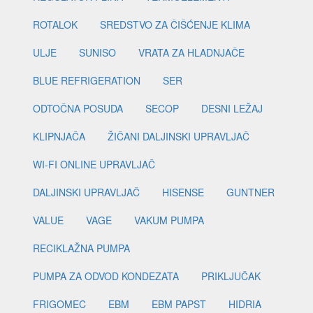
ROTALOK
SREDSTVO ZA ČIŠĆENJE KLIMA
ULJE
SUNISO
VRATA ZA HLADNJAČE
BLUE REFRIGERATION
SER
ODTOČNA POSUDA
SECOP
DESNI LEŽAJ
KLIPNJAČA
ŽIČANI DALJINSKI UPRAVLJAČ
WI-FI ONLINE UPRAVLJAČ
DALJINSKI UPRAVLJAČ
HISENSE
GUNTNER
VALUE
VAGE
VAKUM PUMPA
RECIKLAŽNA PUMPA
PUMPA ZA ODVOD KONDEZATA
PRIKLJUČAK
FRIGOMEC
EBM
EBM PAPST
HIDRIA