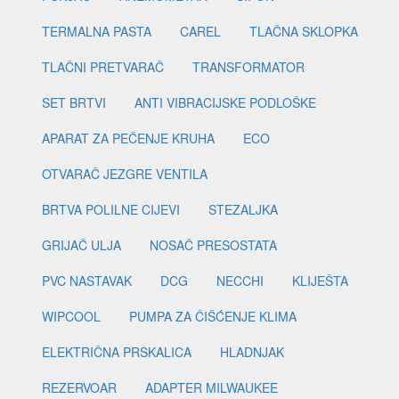
TERMALNA PASTA
CAREL
TLAČNA SKLOPKA
TLAČNI PRETVARAČ
TRANSFORMATOR
SET BRTVI
ANTI VIBRACIJSKE PODLOŠKE
APARAT ZA PEČENJE KRUHA
ECO
OTVARAČ JEZGRE VENTILA
BRTVA POLILNE CIJEVI
STEZALJKA
GRIJAČ ULJA
NOSAČ PRESOSTATA
PVC NASTAVAK
DCG
NECCHI
KLIJEŠTA
WIPCOOL
PUMPA ZA ČIŠĆENJE KLIMA
ELEKTRIČNA PRSKALICA
HLADNJAK
REZERVOAR
ADAPTER MILWAUKEE