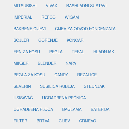
MITSUBISHI
VIVAX
RASHLADNI SUSTAVI
IMPERIAL
REFCO
WIGAM
BAKRENE CIJEVI
CIJEV ZA ODVOD KONDENZATA
BOJLER
GORENJE
KONČAR
FEN ZA KOSU
PEGLA
TEFAL
HLADNJAK
MIKSER
BLENDER
NAPA
PEGLA ZA KOSU
CANDY
REZALICE
SEVERIN
SUŠILICA RUBLJA
ŠTEDNJAK
USISAVAČ
UGRADBENA PEĆNICA
UGRADBENA PLOČA
BAGLAMA
BATERIJA
FILTER
BRTVA
CIJEV
CRIJEVO