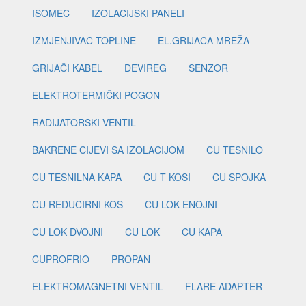
ISOMEC
IZOLACIJSKI PANELI
IZMJENJIVAČ TOPLINE
EL.GRIJAČA MREŽA
GRIJAČI KABEL
DEVIREG
SENZOR
ELEKTROTERMIČKI POGON
RADIJATORSKI VENTIL
BAKRENE CIJEVI SA IZOLACIJOM
CU TESNILO
CU TESNILNA KAPA
CU T KOSI
CU SPOJKA
CU REDUCIRNI KOS
CU LOK ENOJNI
CU LOK DVOJNI
CU LOK
CU KAPA
CUPROFRIO
PROPAN
ELEKTROMAGNETNI VENTIL
FLARE ADAPTER