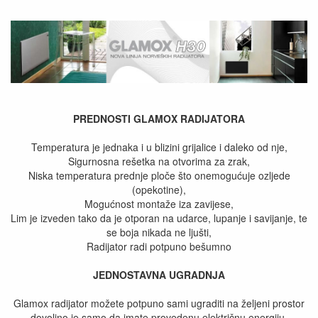
PREDNOSTI GLAMOX RADIJATORA
Temperatura je jednaka i u blizini grijalice i daleko od nje,
Sigurnosna rešetka na otvorima za zrak,
Niska temperatura prednje ploče što onemogućuje ozljede
(opekotine),
Mogućnost montaže iza zavijese,
Lim je izveden tako da je otporan na udarce, lupanje i savijanje, te
se boja nikada ne ljušti,
Radijator radi potpuno bešumno
JEDNOSTAVNA UGRADNJA
Glamox radijator možete potpuno sami ugraditi na željeni prostor
dovoljno je samo da imate provedenu električnu energiju,