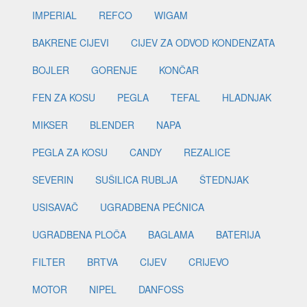
IMPERIAL
REFCO
WIGAM
BAKRENE CIJEVI
CIJEV ZA ODVOD KONDENZATA
BOJLER
GORENJE
KONČAR
FEN ZA KOSU
PEGLA
TEFAL
HLADNJAK
MIKSER
BLENDER
NAPA
PEGLA ZA KOSU
CANDY
REZALICE
SEVERIN
SUŠILICA RUBLJA
ŠTEDNJAK
USISAVAČ
UGRADBENA PEĆNICA
UGRADBENA PLOČA
BAGLAMA
BATERIJA
FILTER
BRTVA
CIJEV
CRIJEVO
MOTOR
NIPEL
DANFOSS