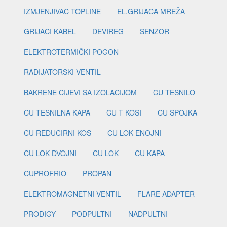
IZMJENJIVAČ TOPLINE
EL.GRIJAČA MREŽA
GRIJAČI KABEL
DEVIREG
SENZOR
ELEKTROTERMIČKI POGON
RADIJATORSKI VENTIL
BAKRENE CIJEVI SA IZOLACIJOM
CU TESNILO
CU TESNILNA KAPA
CU T KOSI
CU SPOJKA
CU REDUCIRNI KOS
CU LOK ENOJNI
CU LOK DVOJNI
CU LOK
CU KAPA
CUPROFRIO
PROPAN
ELEKTROMAGNETNI VENTIL
FLARE ADAPTER
PRODIGY
PODPULTNI
NADPULTNI