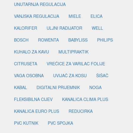
UNUTARNJA REGULACIJA
VANJSKA REGULACIJA
MIELE
ELICA
KALORIFER
ULJNI RADIJATOR
WELL
BOSCH
ROWENTA
BABYLISS
PHILIPS
KUHALO ZA KAVU
MULTIPRAKTIK
CITRUSETA
VREĆICE ZA VARILAC FOLIJE
VAGA OSOBNA
UVIJAČ ZA KOSU
ŠIŠAČ
KABAL
DIGITALNI PRIJEMNIK
NOGA
FLEKSIBILNA CIJEV
KANALICA CLIMA PLUS
KANALICA EURO PLUS
REDUCIRKA
PVC KUTNIK
PVC SPOJKA