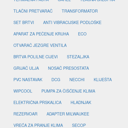
TLAČNI PRETVARAČ
TRANSFORMATOR
SET BRTVI
ANTI VIBRACIJSKE PODLOŠKE
APARAT ZA PEČENJE KRUHA
ECO
OTVARAČ JEZGRE VENTILA
BRTVA POLILNE CIJEVI
STEZALJKA
GRIJAČ ULJA
NOSAČ PRESOSTATA
PVC NASTAVAK
DCG
NECCHI
KLIJEŠTA
WIPCOOL
PUMPA ZA ČIŠĆENJE KLIMA
ELEKTRIČNA PRSKALICA
HLADNJAK
REZERVOAR
ADAPTER MILWAUKEE
VREĆA ZA PRANJE KLIMA
SECOP