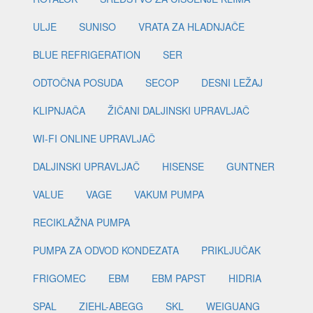
ULJE
SUNISO
VRATA ZA HLADNJAČE
BLUE REFRIGERATION
SER
ODTOČNA POSUDA
SECOP
DESNI LEŽAJ
KLIPNJAČA
ŽIČANI DALJINSKI UPRAVLJAČ
WI-FI ONLINE UPRAVLJAČ
DALJINSKI UPRAVLJAČ
HISENSE
GUNTNER
VALUE
VAGE
VAKUM PUMPA
RECIKLAŽNA PUMPA
PUMPA ZA ODVOD KONDEZATA
PRIKLJUČAK
FRIGOMEC
EBM
EBM PAPST
HIDRIA
SPAL
ZIEHL-ABEGG
SKL
WEIGUANG