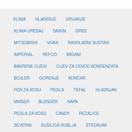
KLIMA
HLAĐENJE
GRIJANJE
KLIMA UREĐAJ
DAIKIN
GREE
MITSUBISHI
VIVAX
RASHLADNI SUSTAVI
IMPERIAL
REFCO
WIGAM
BAKRENE CIJEVI
CIJEV ZA ODVOD KONDENZATA
BOJLER
GORENJE
KONČAR
FEN ZA KOSU
PEGLA
TEFAL
HLADNJAK
MIKSER
BLENDER
NAPA
PEGLA ZA KOSU
CANDY
REZALICE
SEVERIN
SUŠILICA RUBLJA
ŠTEDNJAK