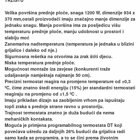
Velika površina prednje ploče, snaga 1200 W, dimenzije 934 x
370 mm,ostali proizvodači imaju značajno manje dimenzije za
jednaku snagu. Manja površina ima za posljedicu višu
temperaturu prednje ploče, manju udobnost u prostori i
slabiju moć
Zanemariva nadtemperatura (temperatura je jednaka u blizini
grijalice i daleko od nje.)
Sigurnosna rešetka na otvorima za zrak štiti djecu.
Niska temperatura prednje ploče.
Mogućnost montaže iza zavjese (konkurenti traže
udaljavanje namještaja najmanje 50 cm).
Precizni termostat reagira na promjene temperature od ±0,3
ºC, čime znatno štedi energiju (15%) jer standardni termostati
reagiraju na promjenu od ±1,5 ºC .
Imaju prikladan dizajn sa zaobljenim vrhom pa ispuštaju
topli zraka s prednje strane ravno u prostoriju.
Trajnost termostata znatno je duža budući da nema
mehaničkih kontakata.
Moguća je primjena programabilnog termostata DT koji
povećava uštedu za daljnjih 26% budući da grijalica radi
samo kada se programira, a to se čini prema životnim