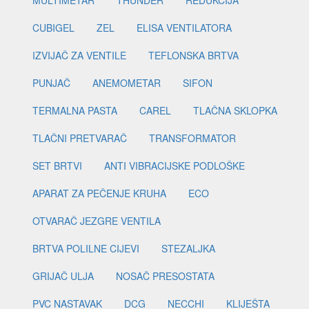
MULTIMETAR
THUNDER
REDUKCIJA
CUBIGEL
ZEL
ELISA VENTILATORA
IZVIJAČ ZA VENTILE
TEFLONSKA BRTVA
PUNJAČ
ANEMOMETAR
SIFON
TERMALNA PASTA
CAREL
TLAČNA SKLOPKA
TLAČNI PRETVARAČ
TRANSFORMATOR
SET BRTVI
ANTI VIBRACIJSKE PODLOŠKE
APARAT ZA PEČENJE KRUHA
ECO
OTVARAČ JEZGRE VENTILA
BRTVA POLILNE CIJEVI
STEZALJKA
GRIJAČ ULJA
NOSAČ PRESOSTATA
PVC NASTAVAK
DCG
NECCHI
KLIJEŠTA