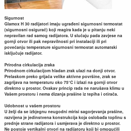
Sigurnost
Glamox H 30 radijatori imaju ugrađeni sigurnosni termostat
(sigurnosni osigurač) koji reagira kada je u pitanju neki
nepravilan rad samog radijatora. U slučaju pada zavjese na
gornji otvor ili pak nepravilnosti pri instalaciji ili pri
povećanju temperature sigurnosni termostat automatski
isključuje radijator.
Prirodna cirkulacija zraka
Prirodnom cirkulacijom hladan zrak ulazi na donji otvor.
Prelaskom preko grijača velike aktivne površine, zrak se
zagrijava na temperaturu oko 75°C i izlazi na gornji otvor
direktno u prostor. Ovakav princip rada ne narušava klimu u
Vašem prostoru i nema dizanja prašine iz tepiha i otirača.
Udobnost u vašem prostoru
U želji da se izbjegnu neugodni mirisi sagorjevanja prašine,
razvijena je jedinstvena konstrukcija koja oslobađa toplinu s
prednje strane radijatora i usmjerava je direktno u prostor.
Ne postoje vertikalni otvori na radijatoru koji bi omogućili