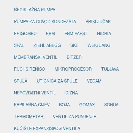
RECIKLAŽNA PUMPA
PUMPA ZA ODVOD KONDEZATA
PRIKLJUČAK
FRIGOMEC
EBM
EBM PAPST
HIDRIA
SPAL
ZIEHL-ABEGG
SKL
WEIGUANG
MEMBRANSKI VENTIL
BITZER
FUCHS RENISO
MIKROPROCESOR
TULJAVA
ŠPULA
UTIČNICA ZA ŠPULE
VECAM
NEPOVRATNI VENTIL
DIZNA
KAPILARNA CIJEV
BOJA
GOMAX
SONDA
TERMOMETAR
VENTIL ZA PUNJENJE
KUĆIŠTE EXPANZISKOG VENTILA