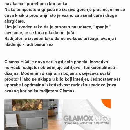
navikama i potrebama korisnika.
Niska temperatura grijača ne izaziva gorenje prašine, čime se
čuva kisik u prostoriji, što je važno za asmatičare i druge
alergičare.
Lim je izveden tako da je otporan na udarce, lupanje i
savijanje, te se boja nikada ne ljušti.
Radijator je izveden tako da ne cvrkuće pri zagrijavanju i
hlađenju - radi bešumno
Glamox H 30 je nova serija grijaćih panela. Inovativni
norveški radijator objedinjuje zahtjeve i funkcionalnosti i
dizajna. Modernim dizajnom i bojama osvježava svaki
prostor i lako se uklapa u bilo koji interijer. Jednostavnost
uporabe i optimalna iskoristivost razlozi su zadovoljstva
svakog korisnika radijatora Glamox.