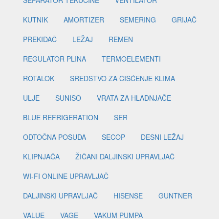
SEPARATOR TEKUĆINE
VENTILATOR
KUTNIK
AMORTIZER
SEMERING
GRIJAČ
PREKIDAČ
LEŽAJ
REMEN
REGULATOR PLINA
TERMOELEMENTI
ROTALOK
SREDSTVO ZA ČIŠĆENJE KLIMA
ULJE
SUNISO
VRATA ZA HLADNJAČE
BLUE REFRIGERATION
SER
ODTOČNA POSUDA
SECOP
DESNI LEŽAJ
KLIPNJAČA
ŽIČANI DALJINSKI UPRAVLJAČ
WI-FI ONLINE UPRAVLJAČ
DALJINSKI UPRAVLJAČ
HISENSE
GUNTNER
VALUE
VAGE
VAKUM PUMPA