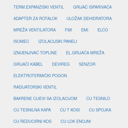
TERM.EXPANZISKI VENTIL
GRIJAČ ISPARIVAČA
ADAPTER ZA ROTALOK
ULOŽAK DEHIDRATORA
MREŽA VENTILATORA
FMI
EMI
ELCO
ISOMEC
IZOLACIJSKI PANELI
IZMJENJIVAČ TOPLINE
EL.GRIJAČA MREŽA
GRIJAČI KABEL
DEVIREG
SENZOR
ELEKTROTERMIČKI POGON
RADIJATORSKI VENTIL
BAKRENE CIJEVI SA IZOLACIJOM
CU TESNILO
CU TESNILNA KAPA
CU T KOSI
CU SPOJKA
CU REDUCIRNI KOS
CU LOK ENOJNI