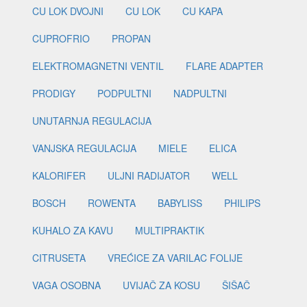
CU LOK DVOJNI
CU LOK
CU KAPA
CUPROFRIO
PROPAN
ELEKTROMAGNETNI VENTIL
FLARE ADAPTER
PRODIGY
PODPULTNI
NADPULTNI
UNUTARNJA REGULACIJA
VANJSKA REGULACIJA
MIELE
ELICA
KALORIFER
ULJNI RADIJATOR
WELL
BOSCH
ROWENTA
BABYLISS
PHILIPS
KUHALO ZA KAVU
MULTIPRAKTIK
CITRUSETA
VREĆICE ZA VARILAC FOLIJE
VAGA OSOBNA
UVIJAČ ZA KOSU
ŠIŠAČ