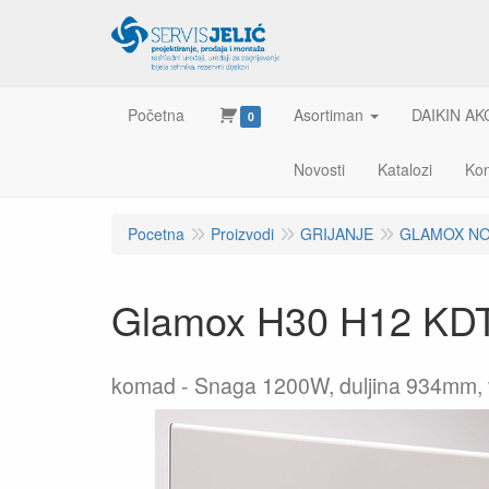
Početna
Asortiman
DAIKIN AK
0
Novosti
Katalozi
Kon
Pocetna
Proizvodi
GRIJANJE
GLAMOX NO
Glamox H30 H12 KD
komad
Snaga 1200W, duljina 934mm, 