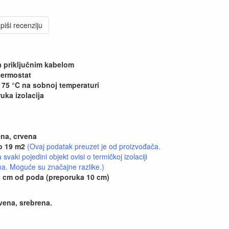
piši recenziju
sa priključnim kabelom
 termostat
 75 °C na sobnoj temperaturi
ruka izolacija
rena, crvena
do 19 m2
(Ovaj podatak preuzet je od proizvođača.
vaki pojedini objekt ovisi o termičkoj izolaciji
ima. Moguće su značajne razlike.)
15 cm od poda (preporuka 10 cm)
rvena, srebrena.