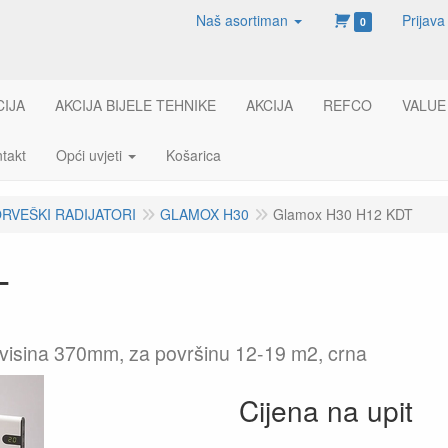
Naš asortiman
Prijava
0
CIJA
AKCIJA BIJELE TEHNIKE
AKCIJA
REFCO
VALUE
takt
Opći uvjeti
Košarica
RVEŠKI RADIJATORI
GLAMOX H30
Glamox H30 H12 KDT
T
visina 370mm, za površinu 12-19 m2, crna
Cijena na upit