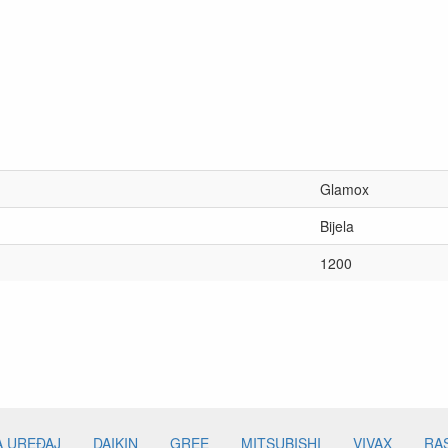
Glamox
Bijela
1200
A UREĐAJ
DAIKIN
GREE
MITSUBISHI
VIVAX
RA