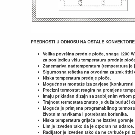
PREDNOSTI U ODNOSU NA OSTALE KONVEKTORE
Velika površina prednje ploče, snaga 1200 W
za posljedicu višu temperaturu prednje ploč
Zanemariva nadtemperatura (temperatura je jed
Sigurnosna rešetka na otvorima za zrak štiti 
Niska temperatura prednje ploče.
Mogućnost montaže iza zavjese (konkurenti t
Precizni termostat reagira na promjene temper
Imaju prikladan dizajn sa zaobljenim vrhom pa
Trajnost termostata znatno je duža budući 
Moguća je primjena programabilnog termostat
životnim navikama i potrebama korisnika.
Niska temperatura grijača ne izaziva gorenje p
Lim je izveden tako da je otporan na udarce
Radijator je izveden tako da ne cvrkuće pri z