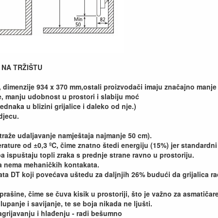
 NA TRŽIŠTU
, dimenzije 934 x 370 mm,ostali proizvodači imaju značajno manj
e, manju udobnost u prostori i slabiju moć
naka u blizini grijalice i daleko od nje.)
djecu.
raže udaljavanje namještaja najmanje 50 cm).
ature od ±0,3 ºC, čime znatno štedi energiju (15%) jer standardni
 ispuštaju topli zraka s prednje strane ravno u prostoriju.
da nema mehaničkih kontakata.
a DT koji povećava uštedu za daljnjih 26% budući da grijalica ra
rašine, čime se čuva kisik u prostoriji, što je važno za asmatičare
,
lupanje
i savijanje, te se boja nikada ne ljušti.
agrijavanju i hlađenju - radi bešumno