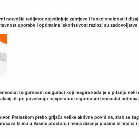
vni norveški radijator objedinjuje zahtjeve i funkcionalnosti i di
nostavnost uporabe i optimalna iskoristivost razlozi su zadovoljstv
ermostat (sigurnosni osigurač) koji reagira kada je u pitanju neki
stalaciji ili pri povećanju temperature sigurnosni termostat automats
tvor. Prelaskom preko grijača velike aktivne površine, zrak se zagr
arušava klimu u Vašem prostoru i nema dizanja prašine iz tepiha i 