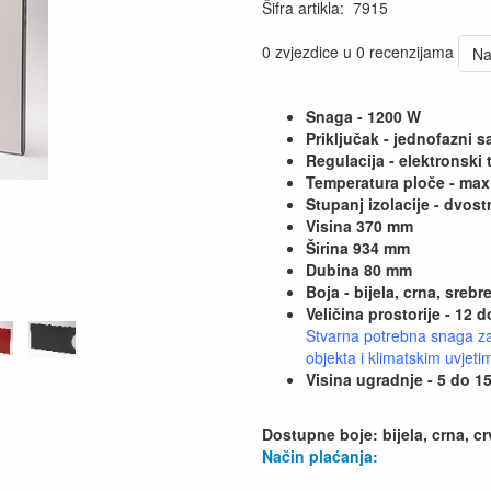
Šifra artikla
:
7915
0 zvjezdice u 0 recenzijama
Na
Snaga - 1200 W
Priključak - jednofazni 
Regulacija - elektronski
Temperatura ploče - max
Stupanj izolacije - dvost
Visina 370 mm
Širina 934 mm
Dubina 80 mm
Boja - bijela, crna, sreb
Veličina prostorije - 12 
Stvarna potrebna snaga za s
objekta i klimatskim uvjet
Visina ugradnje - 5 do 
Dostupne boje: bijela, crna, c
Način plaćanja: