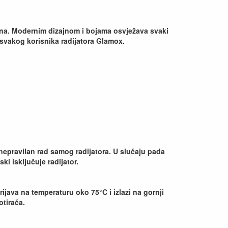
zajna. Modernim dizajnom i bojama osvježava svaki
a svakog korisnika radijatora Glamox.
 nepravilan rad samog radijatora. U slučaju pada
ki isključuje radijator.
ijava na temperaturu oko 75°C i izlazi na gornji
otirača.