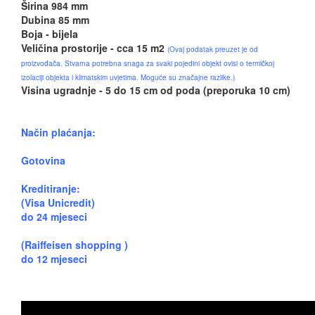
Širina 984 mm
Dubina 85 mm
Boja - bijela
Veličina prostorije - cca 15 m2
(Ovaj podatak preuzet je od
proizvođača. Stvarna potrebna snaga za svaki pojedini objekt ovisi o termičkoj
izolaciji objekta i klimatskim uvjetima. Moguće su značajne razlike.)
Visina ugradnje - 5 do 15 cm od poda (preporuka 10 cm)
Način plaćanja:
Gotovina
Kreditiranje:
(Visa Unicredit)
do 24 mjeseci
(Raiffeisen shopping )
do 12 mjeseci