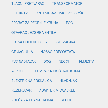
TLAČNI PRETVARAČ
TRANSFORMATOR
SET BRTVI
ANTI VIBRACIJSKE PODLOŠKE
APARAT ZA PEČENJE KRUHA
ECO
OTVARAČ JEZGRE VENTILA
BRTVA POLILNE CIJEVI
STEZALJKA
GRIJAČ ULJA
NOSAČ PRESOSTATA
PVC NASTAVAK
DCG
NECCHI
KLIJEŠTA
WIPCOOL
PUMPA ZA ČIŠĆENJE KLIMA
ELEKTRIČNA PRSKALICA
HLADNJAK
REZERVOAR
ADAPTER MILWAUKEE
VREĆA ZA PRANJE KLIMA
SECOP