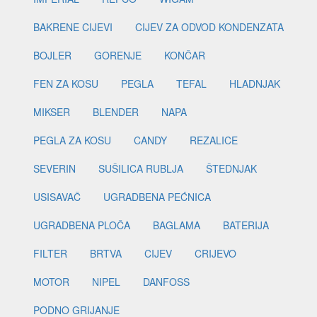
BAKRENE CIJEVI
CIJEV ZA ODVOD KONDENZATA
BOJLER
GORENJE
KONČAR
FEN ZA KOSU
PEGLA
TEFAL
HLADNJAK
MIKSER
BLENDER
NAPA
PEGLA ZA KOSU
CANDY
REZALICE
SEVERIN
SUŠILICA RUBLJA
ŠTEDNJAK
USISAVAČ
UGRADBENA PEĆNICA
UGRADBENA PLOČA
BAGLAMA
BATERIJA
FILTER
BRTVA
CIJEV
CRIJEVO
MOTOR
NIPEL
DANFOSS
PODNO GRIJANJE