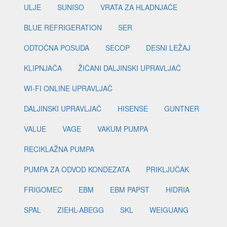
ULJE
SUNISO
VRATA ZA HLADNJAČE
BLUE REFRIGERATION
SER
ODTOČNA POSUDA
SECOP
DESNI LEŽAJ
KLIPNJAČA
ŽIČANI DALJINSKI UPRAVLJAČ
WI-FI ONLINE UPRAVLJAČ
DALJINSKI UPRAVLJAČ
HISENSE
GUNTNER
VALUE
VAGE
VAKUM PUMPA
RECIKLAŽNA PUMPA
PUMPA ZA ODVOD KONDEZATA
PRIKLJUČAK
FRIGOMEC
EBM
EBM PAPST
HIDRIA
SPAL
ZIEHL-ABEGG
SKL
WEIGUANG