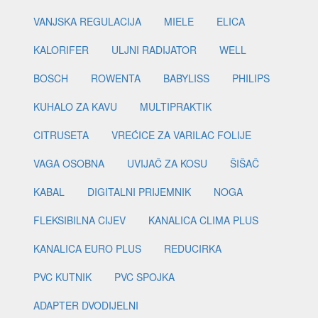
VANJSKA REGULACIJA
MIELE
ELICA
KALORIFER
ULJNI RADIJATOR
WELL
BOSCH
ROWENTA
BABYLISS
PHILIPS
KUHALO ZA KAVU
MULTIPRAKTIK
CITRUSETA
VREĆICE ZA VARILAC FOLIJE
VAGA OSOBNA
UVIJAČ ZA KOSU
ŠIŠAČ
KABAL
DIGITALNI PRIJEMNIK
NOGA
FLEKSIBILNA CIJEV
KANALICA CLIMA PLUS
KANALICA EURO PLUS
REDUCIRKA
PVC KUTNIK
PVC SPOJKA
ADAPTER DVODIJELNI