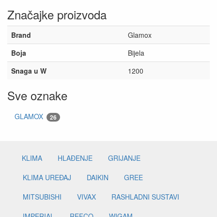
Značajke proizvoda
Brand
Glamox
Boja
Bijela
Snaga u W
1200
Sve oznake
GLAMOX
26
KLIMA
HLAĐENJE
GRIJANJE
KLIMA UREĐAJ
DAIKIN
GREE
MITSUBISHI
VIVAX
RASHLADNI SUSTAVI
IMPERIAL
REFCO
WIGAM