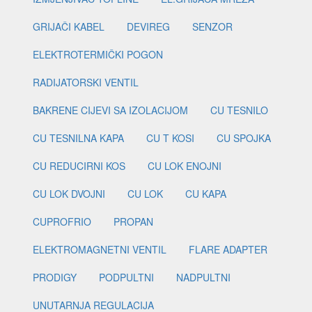
GRIJAČI KABEL
DEVIREG
SENZOR
ELEKTROTERMIČKI POGON
RADIJATORSKI VENTIL
BAKRENE CIJEVI SA IZOLACIJOM
CU TESNILO
CU TESNILNA KAPA
CU T KOSI
CU SPOJKA
CU REDUCIRNI KOS
CU LOK ENOJNI
CU LOK DVOJNI
CU LOK
CU KAPA
CUPROFRIO
PROPAN
ELEKTROMAGNETNI VENTIL
FLARE ADAPTER
PRODIGY
PODPULTNI
NADPULTNI
UNUTARNJA REGULACIJA