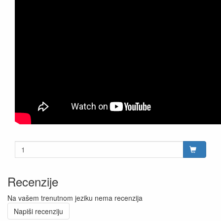
Recenzije
Na vašem trenutnom jeziku nema recenzija
Napiši recenziju