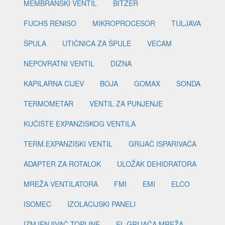
MEMBRANSKI VENTIL
BITZER
FUCHS RENISO
MIKROPROCESOR
TULJAVA
ŠPULA
UTIČNICA ZA ŠPULE
VECAM
NEPOVRATNI VENTIL
DIZNA
KAPILARNA CIJEV
BOJA
GOMAX
SONDA
TERMOMETAR
VENTIL ZA PUNJENJE
KUĆIŠTE EXPANZISKOG VENTILA
TERM.EXPANZISKI VENTIL
GRIJAČ ISPARIVAČA
ADAPTER ZA ROTALOK
ULOŽAK DEHIDRATORA
MREŽA VENTILATORA
FMI
EMI
ELCO
ISOMEC
IZOLACIJSKI PANELI
IZMJENJIVAČ TOPLINE
EL.GRIJAČA MREŽA