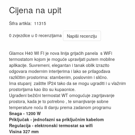
Cijena na upit
Šifra artikla
:
11315
0 zvjezdice u 0 recenzijama
Napiši recenziju
Glamox H40 WI FI je nova linija grijaćih panela s WiFi
termostatom kojom je moguće upravljati putem mobilne
aplikacije. Suvremeni, elegantan i tanak oblik izrazito
odgovara modernim interijerima i lako se prilagođava
različitim prostorima: stambenim, poslovnim i slično.
Ima stupanj zaštite IP24 tako da se mogu ugraditi i u vlažnim
prostorijama kao što su kupaonice.
Ugrađeni bežični termostat WT omogućuje zagrijavanje
prostora, kada je to potrebno , te smanjivanje sobne
temperature noću ili danju prema zadanom programu
Snaga - 1200 W
Priključak - jednofazni sa priključnim kabelom
Regulacija - elektronski termostat sa wifi
Visina 327 mm