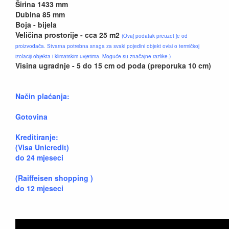
Širina 1433 mm
Dubina 85 mm
Boja - bijela
Veličina prostorije - cca 25 m2
(Ovaj podatak preuzet je od
proizvođača. Stvarna potrebna snaga za svaki pojedini objekt ovisi o termičkoj
izolaciji objekta i klimatskim uvjetima. Moguće su značajne razlike.)
Visina ugradnje - 5 do 15 cm od poda (preporuka 10 cm)
Način plaćanja:
Gotovina
Kreditiranje:
(Visa Unicredit)
do 24 mjeseci
(Raiffeisen shopping )
do 12 mjeseci