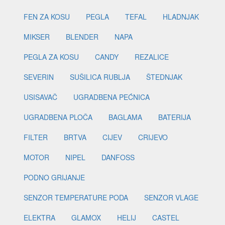
FEN ZA KOSU
PEGLA
TEFAL
HLADNJAK
MIKSER
BLENDER
NAPA
PEGLA ZA KOSU
CANDY
REZALICE
SEVERIN
SUŠILICA RUBLJA
ŠTEDNJAK
USISAVAČ
UGRADBENA PEĆNICA
UGRADBENA PLOČA
BAGLAMA
BATERIJA
FILTER
BRTVA
CIJEV
CRIJEVO
MOTOR
NIPEL
DANFOSS
PODNO GRIJANJE
SENZOR TEMPERATURE PODA
SENZOR VLAGE
ELEKTRA
GLAMOX
HELIJ
CASTEL