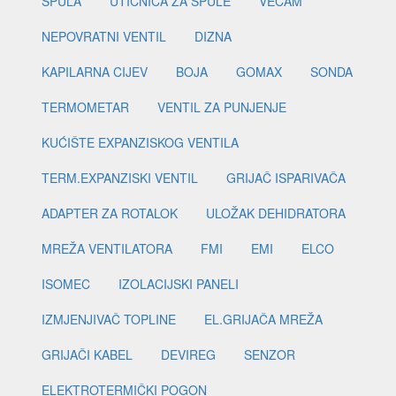
ŠPULA
UTIČNICA ZA ŠPULE
VECAM
NEPOVRATNI VENTIL
DIZNA
KAPILARNA CIJEV
BOJA
GOMAX
SONDA
TERMOMETAR
VENTIL ZA PUNJENJE
KUĆIŠTE EXPANZISKOG VENTILA
TERM.EXPANZISKI VENTIL
GRIJAČ ISPARIVAČA
ADAPTER ZA ROTALOK
ULOŽAK DEHIDRATORA
MREŽA VENTILATORA
FMI
EMI
ELCO
ISOMEC
IZOLACIJSKI PANELI
IZMJENJIVAČ TOPLINE
EL.GRIJAČA MREŽA
GRIJAČI KABEL
DEVIREG
SENZOR
ELEKTROTERMIČKI POGON