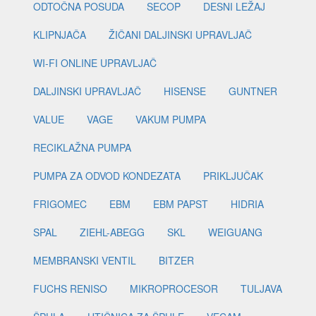
ODTOČNA POSUDA
SECOP
DESNI LEŽAJ
KLIPNJAČA
ŽIČANI DALJINSKI UPRAVLJAČ
WI-FI ONLINE UPRAVLJAČ
DALJINSKI UPRAVLJAČ
HISENSE
GUNTNER
VALUE
VAGE
VAKUM PUMPA
RECIKLAŽNA PUMPA
PUMPA ZA ODVOD KONDEZATA
PRIKLJUČAK
FRIGOMEC
EBM
EBM PAPST
HIDRIA
SPAL
ZIEHL-ABEGG
SKL
WEIGUANG
MEMBRANSKI VENTIL
BITZER
FUCHS RENISO
MIKROPROCESOR
TULJAVA