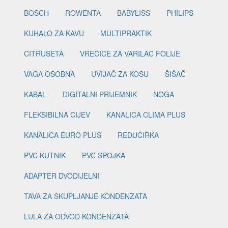
BOSCH
ROWENTA
BABYLISS
PHILIPS
KUHALO ZA KAVU
MULTIPRAKTIK
CITRUSETA
VREĆICE ZA VARILAC FOLIJE
VAGA OSOBNA
UVIJAČ ZA KOSU
ŠIŠAČ
KABAL
DIGITALNI PRIJEMNIK
NOGA
FLEKSIBILNA CIJEV
KANALICA CLIMA PLUS
KANALICA EURO PLUS
REDUCIRKA
PVC KUTNIK
PVC SPOJKA
ADAPTER DVODIJELNI
TAVA ZA SKUPLJANJE KONDENZATA
LULA ZA ODVOD KONDENZATA