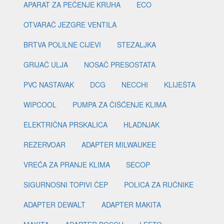
APARAT ZA PEČENJE KRUHA
ECO
OTVARAČ JEZGRE VENTILA
BRTVA POLILNE CIJEVI
STEZALJKA
GRIJAČ ULJA
NOSAČ PRESOSTATA
PVC NASTAVAK
DCG
NECCHI
KLIJEŠTA
WIPCOOL
PUMPA ZA ČIŠĆENJE KLIMA
ELEKTRIČNA PRSKALICA
HLADNJAK
REZERVOAR
ADAPTER MILWAUKEE
VREĆA ZA PRANJE KLIMA
SECOP
SIGURNOSNI TOPIVI ČEP
POLICA ZA RUČNIKE
ADAPTER DEWALT
ADAPTER MAKITA