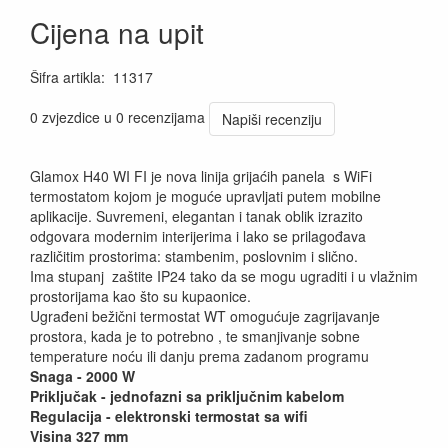
Cijena na upit
Šifra artikla
:
11317
0 zvjezdice u 0 recenzijama
Napiši recenziju
Glamox H40 WI FI je nova linija grijaćih panela s WiFi
termostatom kojom je moguće upravljati putem mobilne
aplikacije. Suvremeni, elegantan i tanak oblik izrazito
odgovara modernim interijerima i lako se prilagođava
različitim prostorima: stambenim, poslovnim i slično.
Ima stupanj zaštite IP24 tako da se mogu ugraditi i u vlažnim
prostorijama kao što su kupaonice.
Ugrađeni bežični termostat WT omogućuje zagrijavanje
prostora, kada je to potrebno , te smanjivanje sobne
temperature noću ili danju prema zadanom programu
Snaga - 2000 W
Priključak - jednofazni sa priključnim kabelom
Regulacija - elektronski termostat sa wifi
Visina 327 mm