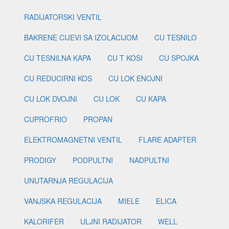
RADIJATORSKI VENTIL
BAKRENE CIJEVI SA IZOLACIJOM
CU TESNILO
CU TESNILNA KAPA
CU T KOSI
CU SPOJKA
CU REDUCIRNI KOS
CU LOK ENOJNI
CU LOK DVOJNI
CU LOK
CU KAPA
CUPROFRIO
PROPAN
ELEKTROMAGNETNI VENTIL
FLARE ADAPTER
PRODIGY
PODPULTNI
NADPULTNI
UNUTARNJA REGULACIJA
VANJSKA REGULACIJA
MIELE
ELICA
KALORIFER
ULJNI RADIJATOR
WELL