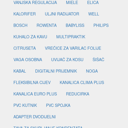
VANJSKA REGULACIJA
MIELE
ELICA
KALORIFER
ULJNI RADIJATOR
WELL
BOSCH
ROWENTA
BABYLISS
PHILIPS
KUHALO ZA KAVU
MULTIPRAKTIK
CITRUSETA
VREĆICE ZA VARILAC FOLIJE
VAGA OSOBNA
UVIJAČ ZA KOSU
ŠIŠAČ
KABAL
DIGITALNI PRIJEMNIK
NOGA
FLEKSIBILNA CIJEV
KANALICA CLIMA PLUS
KANALICA EURO PLUS
REDUCIRKA
PVC KUTNIK
PVC SPOJKA
ADAPTER DVODIJELNI
TAVA ZA SKUPLJANJE KONDENZATA