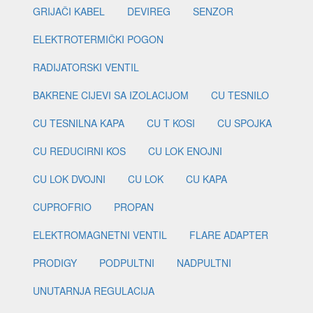
GRIJAČI KABEL
DEVIREG
SENZOR
ELEKTROTERMIČKI POGON
RADIJATORSKI VENTIL
BAKRENE CIJEVI SA IZOLACIJOM
CU TESNILO
CU TESNILNA KAPA
CU T KOSI
CU SPOJKA
CU REDUCIRNI KOS
CU LOK ENOJNI
CU LOK DVOJNI
CU LOK
CU KAPA
CUPROFRIO
PROPAN
ELEKTROMAGNETNI VENTIL
FLARE ADAPTER
PRODIGY
PODPULTNI
NADPULTNI
UNUTARNJA REGULACIJA