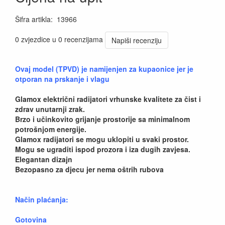
Šifra artikla
:
13966
0 zvjezdice u 0 recenzijama
Napiši recenziju
Ovaj model (TPVD) je namijenjen za kupaonice jer je
otporan na prskanje i vlagu
Glamox električni radijatori vrhunske kvalitete za čist i
zdrav unutarnji zrak.
Brzo i učinkovito grijanje prostorije sa minimalnom
potrošnjom energije.
Glamox radijatori se mogu uklopiti u svaki prostor.
Mogu se ugraditi ispod prozora i iza dugih zavjesa.
Elegantan dizajn
Bezopasno za djecu jer nema oštrih rubova
Način plaćanja:
Gotovina