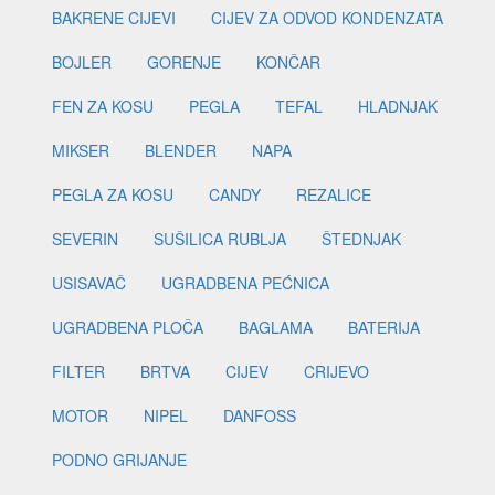
BAKRENE CIJEVI
CIJEV ZA ODVOD KONDENZATA
BOJLER
GORENJE
KONČAR
FEN ZA KOSU
PEGLA
TEFAL
HLADNJAK
MIKSER
BLENDER
NAPA
PEGLA ZA KOSU
CANDY
REZALICE
SEVERIN
SUŠILICA RUBLJA
ŠTEDNJAK
USISAVAČ
UGRADBENA PEĆNICA
UGRADBENA PLOČA
BAGLAMA
BATERIJA
FILTER
BRTVA
CIJEV
CRIJEVO
MOTOR
NIPEL
DANFOSS
PODNO GRIJANJE