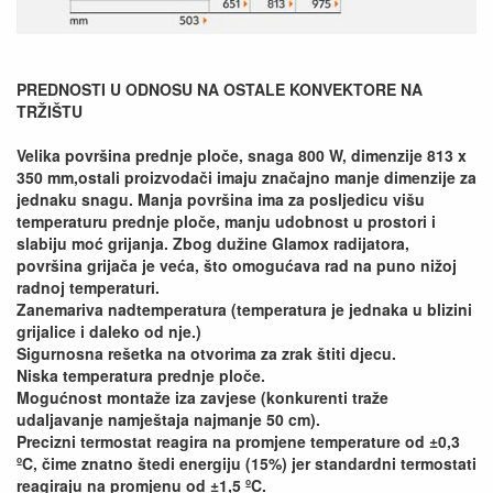
PREDNOSTI U ODNOSU NA OSTALE KONVEKTORE NA
TRŽIŠTU
Velika površina prednje ploče, snaga 800 W, dimenzije 813 x
350 mm,ostali proizvodači imaju značajno manje dimenzije za
jednaku snagu. Manja površina ima za posljedicu višu
temperaturu prednje ploče, manju udobnost u prostori i
slabiju moć grijanja. Zbog dužine Glamox radijatora,
površina grijača je veća, što omogućava rad na puno nižoj
radnoj temperaturi.
Zanemariva nadtemperatura (temperatura je jednaka u blizini
grijalice i daleko od nje.)
Sigurnosna rešetka na otvorima za zrak štiti djecu.
Niska temperatura prednje ploče.
Mogućnost montaže iza zavjese (konkurenti traže
udaljavanje namještaja najmanje 50 cm).
Precizni termostat reagira na promjene temperature od ±0,3
ºC, čime znatno štedi energiju (15%) jer standardni termostati
reagiraju na promjenu od ±1,5 ºC.