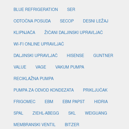
BLUE REFRIGERATION
SER
ODTOČNA POSUDA
SECOP
DESNI LEŽAJ
KLIPNJAČA
ŽIČANI DALJINSKI UPRAVLJAČ
WI-FI ONLINE UPRAVLJAČ
DALJINSKI UPRAVLJAČ
HISENSE
GUNTNER
VALUE
VAGE
VAKUM PUMPA
RECIKLAŽNA PUMPA
PUMPA ZA ODVOD KONDEZATA
PRIKLJUČAK
FRIGOMEC
EBM
EBM PAPST
HIDRIA
SPAL
ZIEHL-ABEGG
SKL
WEIGUANG
MEMBRANSKI VENTIL
BITZER