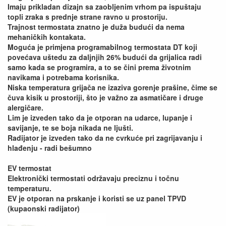
Imaju prikladan dizajn sa zaobljenim vrhom pa ispuštaju
topli zraka s prednje strane ravno u prostoriju.
Trajnost termostata znatno je duža budući da nema
mehaničkih kontakata.
Moguća je primjena programabilnog termostata DT koji
povećava uštedu za daljnjih 26% budući da grijalica radi
samo kada se programira, a to se čini prema životnim
navikama i potrebama korisnika.
Niska temperatura grijača ne izaziva gorenje prašine, čime se
čuva kisik u prostoriji, što je važno za asmatičare i druge
alergičare.
Lim je izveden tako da je otporan na udarce, lupanje i
savijanje, te se boja nikada ne ljušti.
Radijator je izveden tako da ne cvrkuće pri zagrijavanju i
hlađenju - radi bešumno
EV termostat
Elektronički termostati održavaju preciznu i točnu
temperaturu.
EV je otporan na prskanje i koristi se uz panel TPVD
(kupaonski radijator)