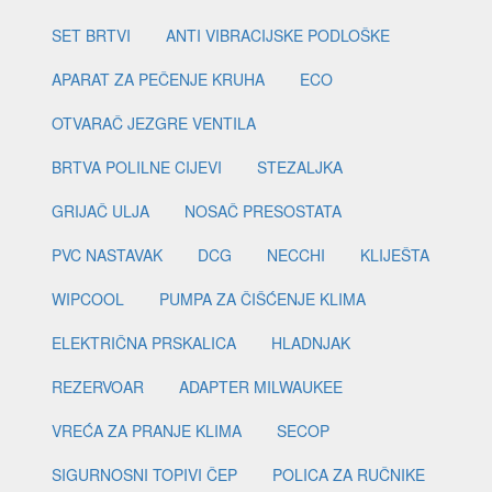
SET BRTVI
ANTI VIBRACIJSKE PODLOŠKE
APARAT ZA PEČENJE KRUHA
ECO
OTVARAČ JEZGRE VENTILA
BRTVA POLILNE CIJEVI
STEZALJKA
GRIJAČ ULJA
NOSAČ PRESOSTATA
PVC NASTAVAK
DCG
NECCHI
KLIJEŠTA
WIPCOOL
PUMPA ZA ČIŠĆENJE KLIMA
ELEKTRIČNA PRSKALICA
HLADNJAK
REZERVOAR
ADAPTER MILWAUKEE
VREĆA ZA PRANJE KLIMA
SECOP
SIGURNOSNI TOPIVI ČEP
POLICA ZA RUČNIKE