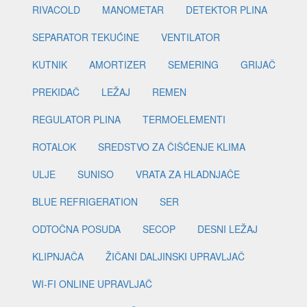
RIVACOLD
MANOMETAR
DETEKTOR PLINA
SEPARATOR TEKUĆINE
VENTILATOR
KUTNIK
AMORTIZER
SEMERING
GRIJAČ
PREKIDAČ
LEŽAJ
REMEN
REGULATOR PLINA
TERMOELEMENTI
ROTALOK
SREDSTVO ZA ČIŠĆENJE KLIMA
ULJE
SUNISO
VRATA ZA HLADNJAČE
BLUE REFRIGERATION
SER
ODTOČNA POSUDA
SECOP
DESNI LEŽAJ
KLIPNJAČA
ŽIČANI DALJINSKI UPRAVLJAČ
WI-FI ONLINE UPRAVLJAČ