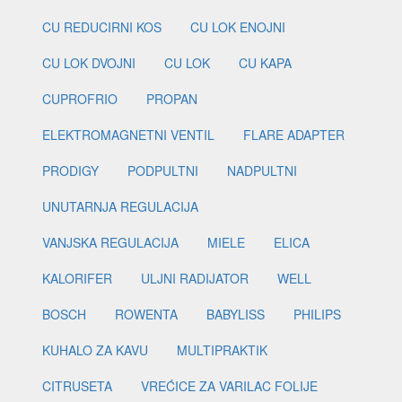
CU REDUCIRNI KOS
CU LOK ENOJNI
CU LOK DVOJNI
CU LOK
CU KAPA
CUPROFRIO
PROPAN
ELEKTROMAGNETNI VENTIL
FLARE ADAPTER
PRODIGY
PODPULTNI
NADPULTNI
UNUTARNJA REGULACIJA
VANJSKA REGULACIJA
MIELE
ELICA
KALORIFER
ULJNI RADIJATOR
WELL
BOSCH
ROWENTA
BABYLISS
PHILIPS
KUHALO ZA KAVU
MULTIPRAKTIK
CITRUSETA
VREĆICE ZA VARILAC FOLIJE