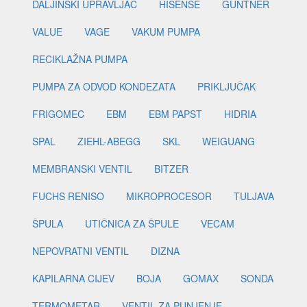
DALJINSKI UPRAVLJAČ
HISENSE
GUNTNER
VALUE
VAGE
VAKUM PUMPA
RECIKLAŽNA PUMPA
PUMPA ZA ODVOD KONDEZATA
PRIKLJUČAK
FRIGOMEC
EBM
EBM PAPST
HIDRIA
SPAL
ZIEHL-ABEGG
SKL
WEIGUANG
MEMBRANSKI VENTIL
BITZER
FUCHS RENISO
MIKROPROCESOR
TULJAVA
ŠPULA
UTIČNICA ZA ŠPULE
VECAM
NEPOVRATNI VENTIL
DIZNA
KAPILARNA CIJEV
BOJA
GOMAX
SONDA
TERMOMETAR
VENTIL ZA PUNJENJE