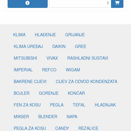
KLIMA
HLAĐENJE
GRIJANJE
KLIMA UREĐAJ
DAIKIN
GREE
MITSUBISHI
VIVAX
RASHLADNI SUSTAVI
IMPERIAL
REFCO
WIGAM
BAKRENE CIJEVI
CIJEV ZA ODVOD KONDENZATA
BOJLER
GORENJE
KONČAR
FEN ZA KOSU
PEGLA
TEFAL
HLADNJAK
MIKSER
BLENDER
NAPA
PEGLA ZA KOSU
CANDY
REZALICE