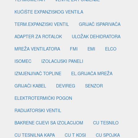
KUĆIŠTE EXPANZISKOG VENTILA
TERM.EXPANZISKI VENTIL
GRIJAČ ISPARIVAČA
ADAPTER ZA ROTALOK
ULOŽAK DEHIDRATORA
MREŽA VENTILATORA
FMI
EMI
ELCO
ISOMEC
IZOLACIJSKI PANELI
IZMJENJIVAČ TOPLINE
EL.GRIJAČA MREŽA
GRIJAČI KABEL
DEVIREG
SENZOR
ELEKTROTERMIČKI POGON
RADIJATORSKI VENTIL
BAKRENE CIJEVI SA IZOLACIJOM
CU TESNILO
CU TESNILNA KAPA
CU T KOSI
CU SPOJKA