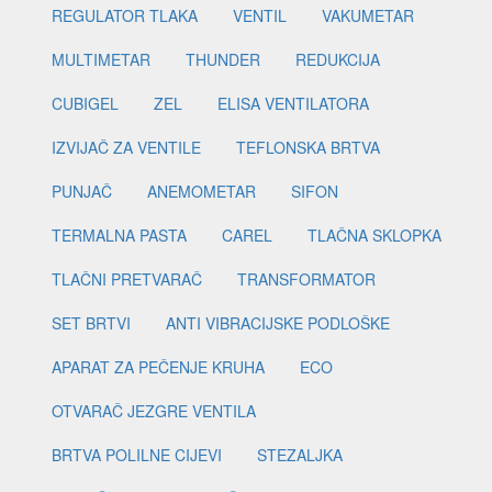
REGULATOR TLAKA
VENTIL
VAKUMETAR
MULTIMETAR
THUNDER
REDUKCIJA
CUBIGEL
ZEL
ELISA VENTILATORA
IZVIJAČ ZA VENTILE
TEFLONSKA BRTVA
PUNJAČ
ANEMOMETAR
SIFON
TERMALNA PASTA
CAREL
TLAČNA SKLOPKA
TLAČNI PRETVARAČ
TRANSFORMATOR
SET BRTVI
ANTI VIBRACIJSKE PODLOŠKE
APARAT ZA PEČENJE KRUHA
ECO
OTVARAČ JEZGRE VENTILA
BRTVA POLILNE CIJEVI
STEZALJKA