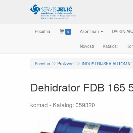
Početna
Asortiman
DAIKIN AK
0
Novosti
Katalozi
Kon
Pocetna
Proizvodi
INDUSTRIJSKA AUTOMAT
Dehidrator FDB 165
komad
Katalog: 059320