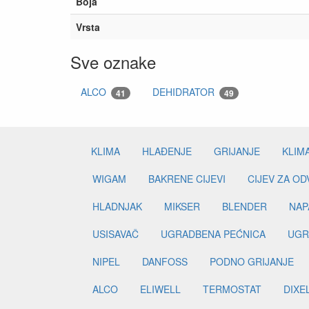
Boja
Vrsta
Sve oznake
ALCO
DEHIDRATOR
41
49
KLIMA
HLAĐENJE
GRIJANJE
KLIM
WIGAM
BAKRENE CIJEVI
CIJEV ZA O
HLADNJAK
MIKSER
BLENDER
NAP
USISAVAČ
UGRADBENA PEĆNICA
UGR
NIPEL
DANFOSS
PODNO GRIJANJE
ALCO
ELIWELL
TERMOSTAT
DIXE