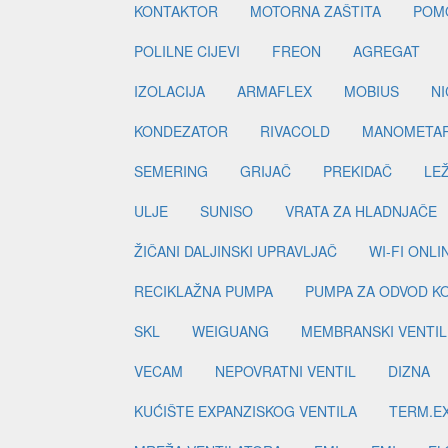
KONTAKTOR
MOTORNA ZAŠTITA
POM
POLILNE CIJEVI
FREON
AGREGAT
IZOLACIJA
ARMAFLEX
MOBIUS
N
KONDEZATOR
RIVACOLD
MANOMETA
SEMERING
GRIJAČ
PREKIDAČ
LE
ULJE
SUNISO
VRATA ZA HLADNJAČE
ŽIČANI DALJINSKI UPRAVLJAČ
WI-FI ONL
RECIKLAŽNA PUMPA
PUMPA ZA ODVOD K
SKL
WEIGUANG
MEMBRANSKI VENTIL
VECAM
NEPOVRATNI VENTIL
DIZNA
KUĆIŠTE EXPANZISKOG VENTILA
TERM.EX