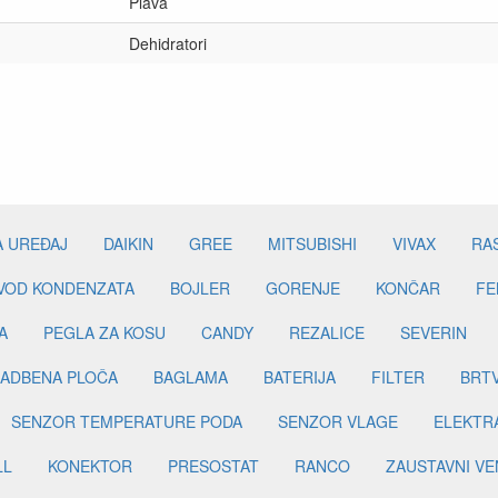
Plava
Dehidratori
A UREĐAJ
DAIKIN
GREE
MITSUBISHI
VIVAX
RA
DVOD KONDENZATA
BOJLER
GORENJE
KONČAR
FE
A
PEGLA ZA KOSU
CANDY
REZALICE
SEVERIN
ADBENA PLOČA
BAGLAMA
BATERIJA
FILTER
BRT
SENZOR TEMPERATURE PODA
SENZOR VLAGE
ELEKTR
LL
KONEKTOR
PRESOSTAT
RANCO
ZAUSTAVNI VE