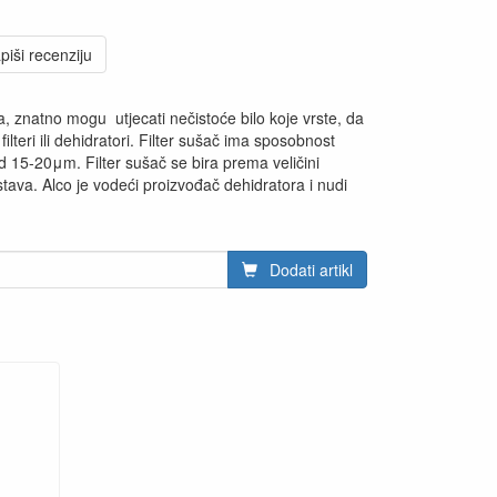
piši recenziju
, znatno mogu utjecati nečistoće bilo koje vrste, da
 filteri ili dehidratori. Filter sušač ima sposobnost
d 15-20μm. Filter sušač se bira prema veličini
stava. Alco je vodeći proizvođač dehidratora i nudi
Dodati artikl