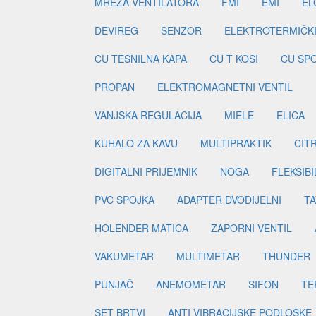
MREŽA VENTILATORA
FMI
EMI
EL
DEVIREG
SENZOR
ELEKTROTERMIČK
CU TESNILNA KAPA
CU T KOSI
CU SP
PROPAN
ELEKTROMAGNETNI VENTIL
VANJSKA REGULACIJA
MIELE
ELICA
KUHALO ZA KAVU
MULTIPRAKTIK
CIT
DIGITALNI PRIJEMNIK
NOGA
FLEKSIBI
PVC SPOJKA
ADAPTER DVODIJELNI
TA
HOLENDER MATICA
ZAPORNI VENTIL
VAKUMETAR
MULTIMETAR
THUNDER
PUNJAČ
ANEMOMETAR
SIFON
TE
SET BRTVI
ANTI VIBRACIJSKE PODLOŠKE