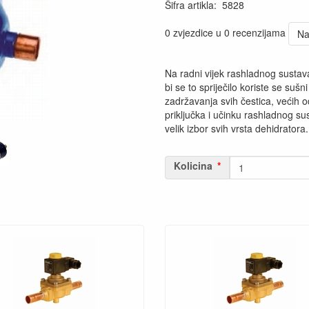
Šifra artikla
:
5828
0 zvjezdice u 0 recenzijama
Na
Na radni vijek rashladnog sustava
bi se to spriječilo koriste se sušni
zadržavanja svih čestica, većih o
priključka i učinku rashladnog su
velik izbor svih vrsta dehidratora.
Kolicina