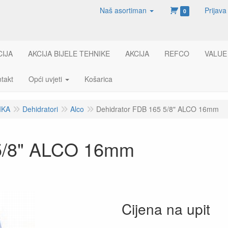
Naš asortiman
Prijava
0
CIJA
AKCIJA BIJELE TEHNIKE
AKCIJA
REFCO
VALUE
takt
Opći uvjeti
Košarica
IKA
Dehidratori
Alco
Dehidrator FDB 165 5/8" ALCO 16mm
 5/8" ALCO 16mm
Cijena na upit