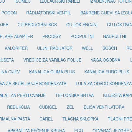
CO
ISOMEC
IZOLACIJSKI PANELI
IZMJENJIVAČ TOPLIN
I POGON
RADIJATORSKI VENTIL
BAKRENE CIJEVI SA IZO
OJKA
CU REDUCIRNI KOS
CU LOK ENOJNI
CU LOK DVO
FLARE ADAPTER
PRODIGY
PODPULTNI
NADPULTNI
KALORIFER
ULJNI RADIJATOR
WELL
BOSCH
R
RUSETA
VREĆICE ZA VARILAC FOLIJE
VAGA OSOBNA
LNA CIJEV
KANALICA CLIMA PLUS
KANALICA EURO PLUS
VA ZA SKUPLJANJE KONDENZATA
LULA ZA ODVOD KONDENZA
ALAT ZA PERTLOVANJE
TEFLONSKA BRTVA
KLIJEŠTA KAP
REDUKCIJA
CUBIGEL
ZEL
ELISA VENTILATORA
RMALNA PASTA
CAREL
TLAČNA SKLOPKA
TLAČNI PR
APARAT ZA PEČENJE KRUHA
ECO
OTVARAČ JEZGRE 