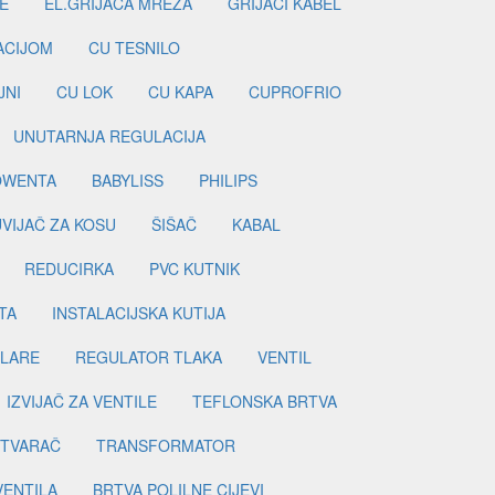
E
EL.GRIJAČA MREŽA
GRIJAČI KABEL
LACIJOM
CU TESNILO
JNI
CU LOK
CU KAPA
CUPROFRIO
UNUTARNJA REGULACIJA
OWENTA
BABYLISS
PHILIPS
UVIJAČ ZA KOSU
ŠIŠAČ
KABAL
REDUCIRKA
PVC KUTNIK
TA
INSTALACIJSKA KUTIJA
ILARE
REGULATOR TLAKA
VENTIL
IZVIJAČ ZA VENTILE
TEFLONSKA BRTVA
ETVARAČ
TRANSFORMATOR
VENTILA
BRTVA POLILNE CIJEVI