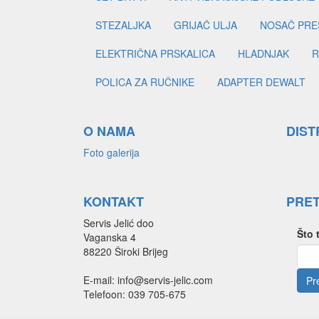
STEZALJKA
GRIJAČ ULJA
NOSAČ PRE
ELEKTRIČNA PRSKALICA
HLADNJAK
R
POLICA ZA RUČNIKE
ADAPTER DEWALT
O NAMA
DIST
Foto galerija
KONTAKT
PRE
Servis Jelić doo
Što 
Vaganska 4
88220 Široki Brijeg
E-mail: info@servis-jelic.com
Telefoon: 039 705-675