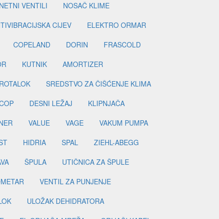
ETNI VENTILI
NOSAČ KLIME
TIVIBRACIJSKA CIJEV
ELEKTRO ORMAR
COPELAND
DORIN
FRASCOLD
OR
KUTNIK
AMORTIZER
ROTALOK
SREDSTVO ZA ČIŠĆENJE KLIMA
COP
DESNI LEŽAJ
KLIPNJAČA
NER
VALUE
VAGE
VAKUM PUMPA
ST
HIDRIA
SPAL
ZIEHL-ABEGG
AVA
ŠPULA
UTIČNICA ZA ŠPULE
METAR
VENTIL ZA PUNJENJE
LOK
ULOŽAK DEHIDRATORA