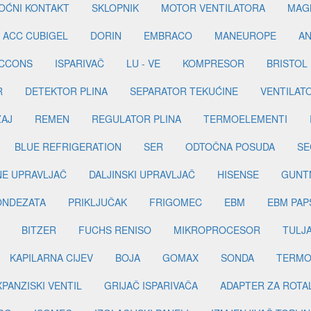
OĆNI KONTAKT
SKLOPNIK
MOTOR VENTILATORA
MAGN
ACC CUBIGEL
DORIN
EMBRACO
MANEUROPE
AN
ICCONS
ISPARIVAČ
LU - VE
KOMPRESOR
BRISTOL
R
DETEKTOR PLINA
SEPARATOR TEKUĆINE
VENTILAT
ŽAJ
REMEN
REGULATOR PLINA
TERMOELEMENTI
BLUE REFRIGERATION
SER
ODTOČNA POSUDA
SE
INE UPRAVLJAČ
DALJINSKI UPRAVLJAČ
HISENSE
GUNT
ONDEZATA
PRIKLJUČAK
FRIGOMEC
EBM
EBM PAP
BITZER
FUCHS RENISO
MIKROPROCESOR
TULJ
KAPILARNA CIJEV
BOJA
GOMAX
SONDA
TERMO
PANZISKI VENTIL
GRIJAČ ISPARIVAČA
ADAPTER ZA ROTA