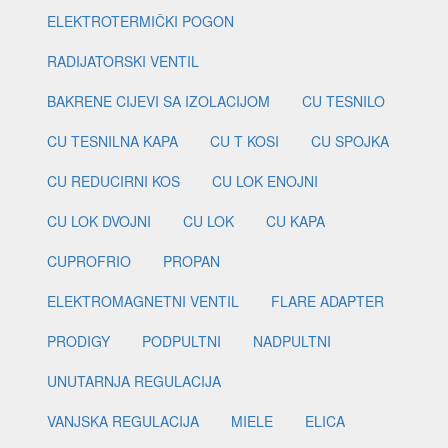
ELEKTROTERMIČKI POGON
RADIJATORSKI VENTIL
BAKRENE CIJEVI SA IZOLACIJOM
CU TESNILO
CU TESNILNA KAPA
CU T KOSI
CU SPOJKA
CU REDUCIRNI KOS
CU LOK ENOJNI
CU LOK DVOJNI
CU LOK
CU KAPA
CUPROFRIO
PROPAN
ELEKTROMAGNETNI VENTIL
FLARE ADAPTER
PRODIGY
PODPULTNI
NADPULTNI
UNUTARNJA REGULACIJA
VANJSKA REGULACIJA
MIELE
ELICA