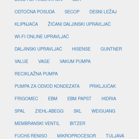
ODTOČNA POSUDA
SECOP
DESNI LEŽAJ
KLIPNJAČA
ŽIČANI DALJINSKI UPRAVLJAČ
WI-FI ONLINE UPRAVLJAČ
DALJINSKI UPRAVLJAČ
HISENSE
GUNTNER
VALUE
VAGE
VAKUM PUMPA
RECIKLAŽNA PUMPA
PUMPA ZA ODVOD KONDEZATA
PRIKLJUČAK
FRIGOMEC
EBM
EBM PAPST
HIDRIA
SPAL
ZIEHL-ABEGG
SKL
WEIGUANG
MEMBRANSKI VENTIL
BITZER
FUCHS RENISO
MIKROPROCESOR
TULJAVA