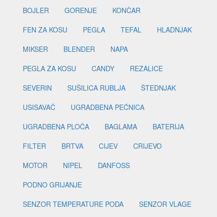
BOJLER
GORENJE
KONČAR
FEN ZA KOSU
PEGLA
TEFAL
HLADNJAK
MIKSER
BLENDER
NAPA
PEGLA ZA KOSU
CANDY
REZALICE
SEVERIN
SUŠILICA RUBLJA
ŠTEDNJAK
USISAVAČ
UGRADBENA PEĆNICA
UGRADBENA PLOČA
BAGLAMA
BATERIJA
FILTER
BRTVA
CIJEV
CRIJEVO
MOTOR
NIPEL
DANFOSS
PODNO GRIJANJE
SENZOR TEMPERATURE PODA
SENZOR VLAGE