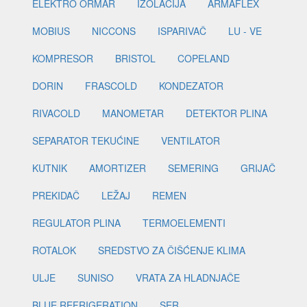
ELEKTRO ORMAR
IZOLACIJA
ARMAFLEX
MOBIUS
NICCONS
ISPARIVAČ
LU - VE
KOMPRESOR
BRISTOL
COPELAND
DORIN
FRASCOLD
KONDEZATOR
RIVACOLD
MANOMETAR
DETEKTOR PLINA
SEPARATOR TEKUĆINE
VENTILATOR
KUTNIK
AMORTIZER
SEMERING
GRIJAČ
PREKIDAČ
LEŽAJ
REMEN
REGULATOR PLINA
TERMOELEMENTI
ROTALOK
SREDSTVO ZA ČIŠĆENJE KLIMA
ULJE
SUNISO
VRATA ZA HLADNJAČE
BLUE REFRIGERATION
SER