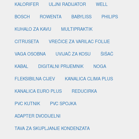
KALORIFER
ULJNI RADIJATOR
WELL
BOSCH
ROWENTA
BABYLISS
PHILIPS
KUHALO ZA KAVU
MULTIPRAKTIK
CITRUSETA
VREĆICE ZA VARILAC FOLIJE
VAGA OSOBNA
UVIJAČ ZA KOSU
ŠIŠAČ
KABAL
DIGITALNI PRIJEMNIK
NOGA
FLEKSIBILNA CIJEV
KANALICA CLIMA PLUS
KANALICA EURO PLUS
REDUCIRKA
PVC KUTNIK
PVC SPOJKA
ADAPTER DVODIJELNI
TAVA ZA SKUPLJANJE KONDENZATA