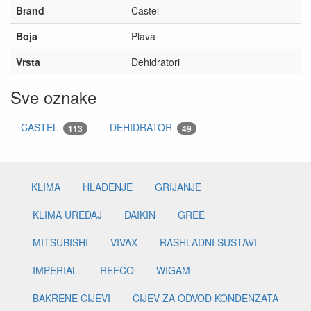
Brand
Castel
Boja
Plava
Vrsta
Dehidratori
Sve oznake
CASTEL
DEHIDRATOR
113
49
KLIMA
HLAĐENJE
GRIJANJE
KLIMA UREĐAJ
DAIKIN
GREE
MITSUBISHI
VIVAX
RASHLADNI SUSTAVI
IMPERIAL
REFCO
WIGAM
BAKRENE CIJEVI
CIJEV ZA ODVOD KONDENZATA