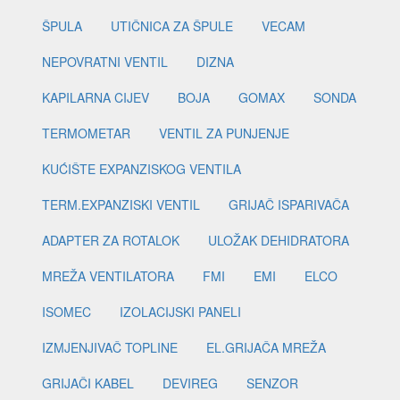
ŠPULA
UTIČNICA ZA ŠPULE
VECAM
NEPOVRATNI VENTIL
DIZNA
KAPILARNA CIJEV
BOJA
GOMAX
SONDA
TERMOMETAR
VENTIL ZA PUNJENJE
KUĆIŠTE EXPANZISKOG VENTILA
TERM.EXPANZISKI VENTIL
GRIJAČ ISPARIVAČA
ADAPTER ZA ROTALOK
ULOŽAK DEHIDRATORA
MREŽA VENTILATORA
FMI
EMI
ELCO
ISOMEC
IZOLACIJSKI PANELI
IZMJENJIVAČ TOPLINE
EL.GRIJAČA MREŽA
GRIJAČI KABEL
DEVIREG
SENZOR