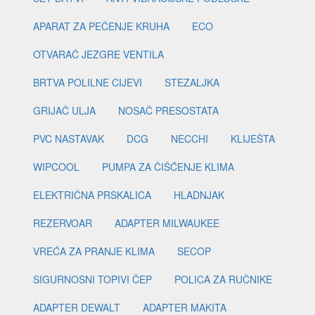
APARAT ZA PEČENJE KRUHA
ECO
OTVARAČ JEZGRE VENTILA
BRTVA POLILNE CIJEVI
STEZALJKA
GRIJAČ ULJA
NOSAČ PRESOSTATA
PVC NASTAVAK
DCG
NECCHI
KLIJEŠTA
WIPCOOL
PUMPA ZA ČIŠĆENJE KLIMA
ELEKTRIČNA PRSKALICA
HLADNJAK
REZERVOAR
ADAPTER MILWAUKEE
VREĆA ZA PRANJE KLIMA
SECOP
SIGURNOSNI TOPIVI ČEP
POLICA ZA RUČNIKE
ADAPTER DEWALT
ADAPTER MAKITA